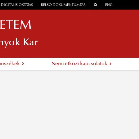
DIGITÁLIS OKTATÁS
BELSŐ DOKUMENTUMTÁR
ENG
YETEM
nyok Kar
anszékek
Nemzetközi kapcsolatok