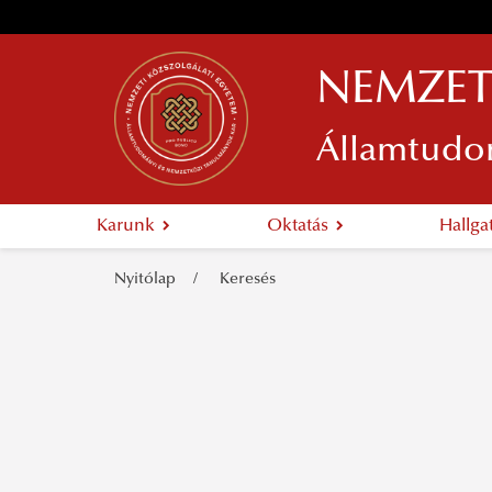
NEMZET
Államtudo
Karunk
Oktatás
Hallg
Nyitólap
Keresés