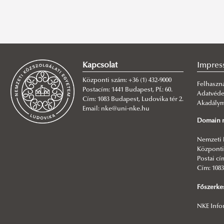
Kapcsolat
Impres
Központi szám: +36 (1) 432-9000
Felhaszná
Postacím: 1441 Budapest, Pf.: 60.
Adatvéd
Cím: 1083 Budapest, Ludovika tér 2.
Akadályme
Email: nke@uni-nke.hu
Domain n
Nemzeti 
Központi 
Postai cím
Cím: 1083
Főszerke
NKE Info