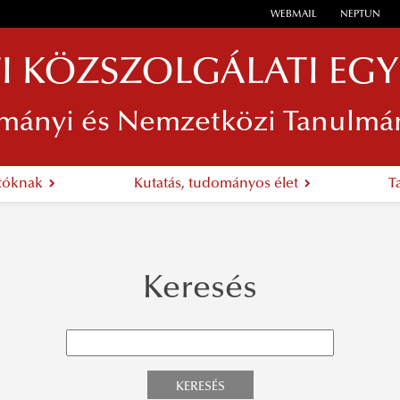
WEBMAIL
NEPTUN
I KÖZSZOLGÁLATI EG
mányi és Nemzetközi Tanulmá
atóknak
Kutatás, tudományos élet
T
Keresés
KERESÉS