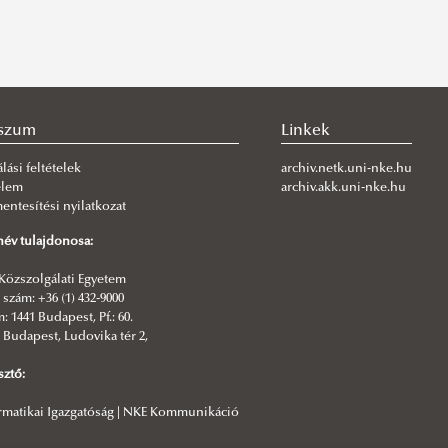
szum
Linkek
lási feltételek
archiv.netk.uni-nke.hu
elem
archiv.akk.uni-nke.hu
ntesítési nyilatkozat
év tulajdonosa:
Közszolgálati Egyetem
szám: +36 (1) 432-9000
: 1441 Budapest, Pf.: 60.
 Budapest, Ludovika tér 2,
sztő:
rmatikai Igazgatóság | NKE Kommunikáció