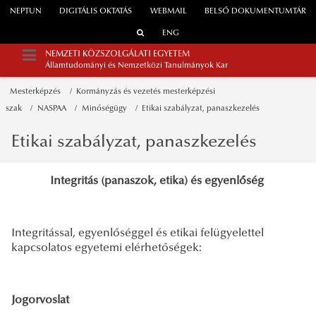
NEPTUN
DIGITÁLIS OKTATÁS
WEBMAIL
BELSŐ DOKUMENTUMTÁR
ENG
NEMZETI KÖZSZOLGÁLATI EGYETEM
Államtudományi és Nemzetközi Tanulmányok Kar
Mesterképzés
Kormányzás és vezetés mesterképzési
szak
NASPAA
Minőségügy
Etikai szabályzat, panaszkezelés
Etikai szabályzat, panaszkezelés
Integritás (panaszok, etika) és egyenlőség
Integritással, egyenlőséggel és etikai felügyelettel
kapcsolatos egyetemi elérhetőségek:
Jogorvoslat