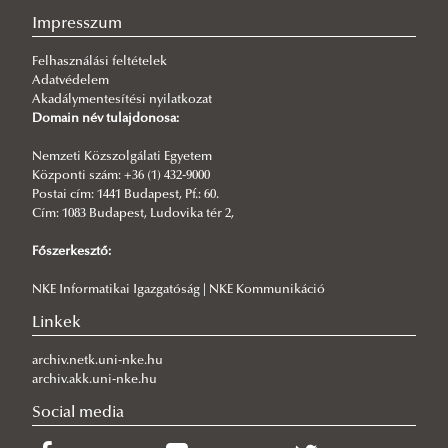
Képzés leírás
Impresszum
NASPAA
Felhasználási feltételek
Stratégiai fejlesztés
Adatvédelem
Akadálymentesítési nyilatkozat
Tanulmányok
Az egyetem célja és stratégiája
Domain név tulajdonosa:
Minőségügy
NASPAA akkreditáció
Felvételi információk
Nemzeti Közszolgálati Egyetem
Államtudományi és Nemzetközi Tanulmányok
Információk gólyáknak
Szakmai kompetenciák és képzési célok
Központi szám: +36 (1) 432-9000
Postai cím: 1441 Budapest, Pf.: 60.
Kar
KVMA digitális oktatás és e-learning rendszerek
Hallgatók értékelése
Cím: 1083 Budapest, Ludovika tér 2,
A szak célja és értékrendje
Tanulmányi ügyintézés (Neptun)
Oktatók értékelése/ Oktatói munka hallgatói
Főszerkesztő:
Fenntarthatóság
Vizsgák és diplomamunka
véleményezése (OMHV)
NKE Informatikai Igazgatóság | NKE Kommunikáció
Közösségi média
Könyvtár és adatbázisok
Fenntartói Tanácsadó Testület
Linkek
Intézményi vezetés
Kutatás, tudományos élet
Stratégiai Tanácsadó Bizottság
KVMA számokban
Digitális oktatás (MS Teams)
Hallgatói és Alumni Tanácsadó Testület
archiv.netk.uni-nke.hu
archiv.akk.uni-nke.hu
Oktatói Tanácsadó Testület
Social media
Etikai szabályzat, panaszkezelés