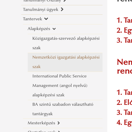
Tanulmányi Osztály
Tanulmányi ügyek
Ügyfélfogadás
Tantervek
Elérhetőségek
Tanév rendje
1. Ta
Tájékoztatók
Alapképzés
2026/2027. tanév rendje
2. E
Neptun
Közigazgatás-szervező alapképzési
3. T
Szakdolgozat/Diplomamunka
Tájékoztatók, információk
szak
Záróvizsga
Nemzetközi igazgatási alapképzési
Nem
Modulválasztás
Általános záróvizsga információk
szak
ren
Hallgatói kérelmek
Záróvizsga tájékoztatók
International Public Service
Nyelvi kurzusok alóli felmentés
Aktuális felkészülési kérdéssorok
Management (angol nyelvű)
1. Ta
Órarend és idősávok
és olvasmánylisták
Általános nyelvi kurzusok alóli
alapképzési szak
2. E
Országház látogatás
Korábbi felkészülési kérdéssorok
felmentés
BA szintű szabadon választható
3. T
Nemzetközi igazgatási BA szakmai
és olvasmánylisták
Szaknyelvi kurzusok alóli felmentés
tantárgyak
4. E
kirándulások
Mesterképzés