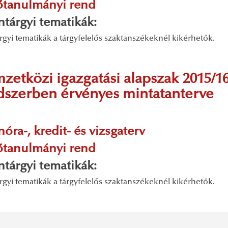
őtanulmányi rend
antárgyi tematikák:
rgyi tematikák a tárgyfelelős szaktanszékeknél kikérhetők.
zetközi igazgatási alapszak 2015/16
dszerben érvényes mintatanterve
nóra-, kredit- és vizsgaterv
őtanulmányi rend
antárgyi tematikák:
rgyi tematikák a tárgyfelelős szaktanszékeknél kikérhetők.