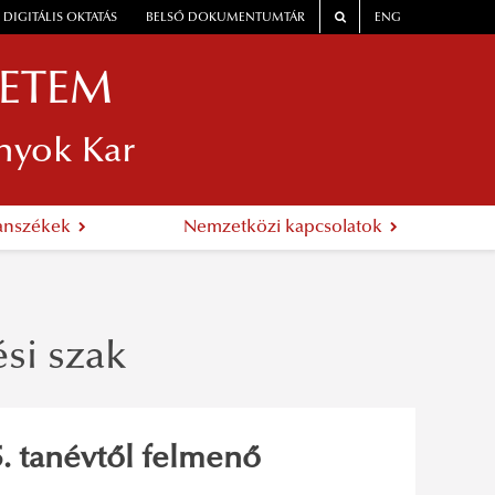
DIGITÁLIS OKTATÁS
BELSŐ DOKUMENTUMTÁR
ENG
YETEM
nyok Kar
anszékek
Nemzetközi kapcsolatok
si szak
. tanévtől felmenő