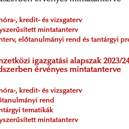
nóra-, kredit- és vizsgaterv
gyszerűsített mintatanterv
anterv, előtanulmányi rend és tantárgyi 
zetközi igazgatási alapszak 2023/24
dszerben érvényes mintatanterve
nóra-, kredit- és vizsgaterv
lőtanulmányi rend
antárgyi tematikák
gyszerűsített mintatanterv