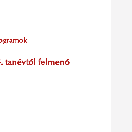
programok
. tanévtől felmenő