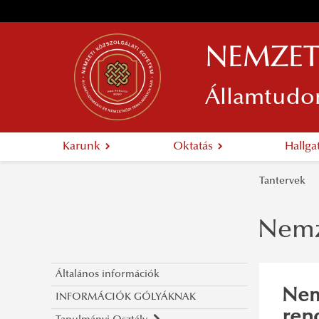
NEMZET
Államtudo
Karunk
Oktatás
Hallg
Tantervek
Nemze
Általános információk
Nem
INFORMÁCIÓK GÓLYÁKNAK
ren