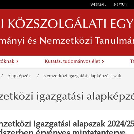
WEBMAIL
NEPTUN
I KÖZSZOLGÁLATI EG
mányi és Nemzetközi Tanulmá
atóknak
Kutatás, tudományos élet
T
Alapképzés
Nemzetközi igazgatási alapképzési szak
tközi igazgatási alapképzé
zetközi igazgatási alapszak 2024/25
dszerben érvényes mintatanterve