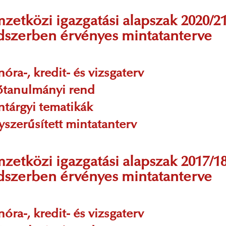
zetközi igazgatási alapszak 2020/21
dszerben érvényes mintatanterve
nóra-, kredit- és vizsgaterv
lőtanulmányi rend
antárgyi tematikák
gyszerűsített mintatanterv
zetközi igazgatási alapszak 2017/18
dszerben érvényes mintatanterve
nóra-, kredit- és vizsgaterv