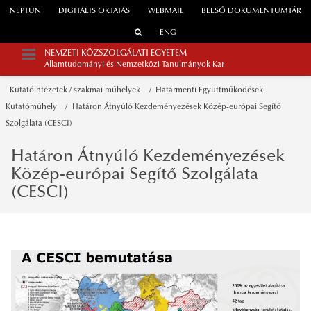
NEPTUN
DIGITÁLIS OKTATÁS
WEBMAIL
BELSŐ DOKUMENTUMTÁR
ENG
NEMZETI KÖZSZOLGÁLATI EGYETEM
Államtudományi és Nemzetközi Tanulmányok Kar
Kutatóintézetek / szakmai műhelyek
Határmenti Együttműködések
Kutatóműhely
Határon Átnyúló Kezdeményezések Közép-európai Segítő
Szolgálata (CESCI)
Határon Átnyúló Kezdeményezések
Közép-európai Segítő Szolgálata
(CESCI)