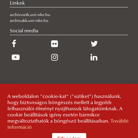
Linkek
Életünk képekben
Rendezvények
archiv.netk.uni-nke.hu
archiv.akk.uni-nke.hu
Publikációink
Social media
Hálózattudományi Kutatóműhely
Kormányzat, Kormányzás és Közpolitikai Rendszerek
Kutatóműhely
Közszolgálati HRM Kutatóműhely
Bemutatkozás
Nemzetközi Szervezetek Kutatóműhely
Kutatóink
Bemutatkozás
Oroszország Története Kutatóműhely
Eredményeink
Kutatóink
Küldetésünk
Kutatóműhely vezető
Összehasonlító Alkotmányjogi Kutatóműhely
Rendezvényeink
Céljaink
Tagjaink
Bemutatkozás
Alapító tagok
A weboldalon "cookie-kat" ("sütiket") használunk,
Széll Kálmán Állampénzügyi Kutatóműhely
Galéria
Eredményeink
Rendezvényeink
Kutatóink
Bemutatkozás
hogy biztonságos böngészés mellett a legjobb
Kutatók
felhasználói élményt nyújthassuk látogatóinknak. A
Tudomány és társadalom Kutatóműhely
Publikációk
Publikációink
Céljaink
Kutatóink
Az intézet küldetése, társadalmi felelősségvállalása
cookie beállítások igény esetén bármikor
megváltoztathatók a böngésző beállításaiban.
További
Választás és Képviselet Kutatóműhely
Eredményeink
Céljaink
A névadóról
Bemutatkozás
információ
Szakkollégiumok
Eredményeink
Kutatóink
Kutatóink
Bemutatkozás