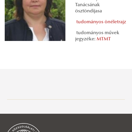
Tanácsának
ösztöndíjasa
tudományos önéletrajz
tudományos művek
jegyzéke:
MTMT
Bemutatás
Jó Állam Kutatások
KÖFOP keretében megvalósult kutatások
Bemutatás