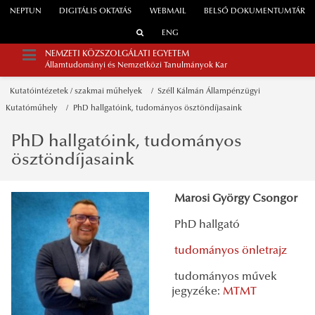
NEPTUN
DIGITÁLIS OKTATÁS
WEBMAIL
BELSŐ DOKUMENTUMTÁR
ENG
NEMZETI KÖZSZOLGÁLATI EGYETEM
Államtudományi és Nemzetközi Tanulmányok Kar
Kutatóintézetek / szakmai műhelyek
Széll Kálmán Állampénzügyi
Kutatóműhely
PhD hallgatóink, tudományos ösztöndíjasaink
PhD hallgatóink, tudományos
ösztöndíjasaink
Marosi György Csongor
PhD hallgató
tudományos önletrajz
tudományos művek
jegyzéke:
MTMT