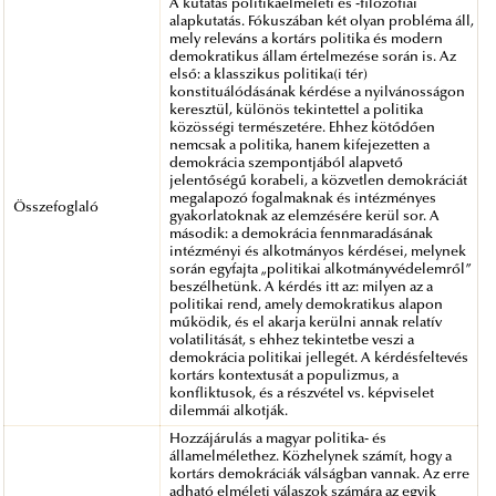
A kutatás politikaelméleti és -filozófiai
alapkutatás. Fókuszában két olyan probléma áll,
mely releváns a kortárs politika és modern
demokratikus állam értelmezése során is. Az
első: a klasszikus politika(i tér)
konstituálódásának kérdése a nyilvánosságon
keresztül, különös tekintettel a politika
közösségi természetére. Ehhez kötődően
nemcsak a politika, hanem kifejezetten a
demokrácia szempontjából alapvető
jelentőségű korabeli, a közvetlen demokráciát
megalapozó fogalmaknak és intézményes
Összefoglaló
gyakorlatoknak az elemzésére kerül sor. A
második: a demokrácia fennmaradásának
intézményi és alkotmányos kérdései, melynek
során egyfajta „politikai alkotmányvédelemről”
beszélhetünk. A kérdés itt az: milyen az a
politikai rend, amely demokratikus alapon
működik, és el akarja kerülni annak relatív
volatilitását, s ehhez tekintetbe veszi a
demokrácia politikai jellegét. A kérdésfeltevés
kortárs kontextusát a populizmus, a
konfliktusok, és a részvétel vs. képviselet
dilemmái alkotják.
Hozzájárulás a magyar politika- és
államelmélethez. Közhelynek számít, hogy a
kortárs demokráciák válságban vannak. Az erre
adható elméleti válaszok számára az egyik