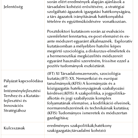
során elért eredmények alapján ajánlások a
Jelentőség
társadalmi kohézió erősítésére, a stratégiai
szolgáltató ágazatok igazgatási hatékonyságára,
a társ ágazatok irányításának hatékonyabbá
tételére és együttműködésére vonatkozóan.
Posztdoktori kutatásom során az evalvációs
szemléletet fenntartva, ex-post elemzést és ex-
ante módszert egyaránt alkalmaznék. Exploratív
kutatásomban a mélyebbre hatolni képes
megértő szociológia, a diskurzus-elméletek és
a hermeneutikai megközelítés módszereit
egyaránt használni szeretném, frissítve ezzel a
pozitív tudományok eszköztárát.
(IFT) XI Társadalomszervezés, szociológia
kutatás;(IFT) XX. Nemzetközi és európai
Pályázat kapcsolódása
tanulmányok;(KFIS) A kormányzás és a
az
közigazgatás hatékonyságának szabályozási
Intézményfejlesztési
kérdései;(KFIS) A szakpolitika, a jogpolitika-
Tervhez és a Kutatás-
alkotás és jogi szabályozás komplex
fejlesztési és
folyamatának elemzése, a kodifikáció elveinek,
Innovációs
normarendszerének és technikáinak kutatása;
Stratégiához
(KFIS) Tudományos ismeretek és módszertan
gazdagítása;
eredményes szakpolitikák;hatékony
Kulcsszavak
szakigazgatás;társadalmi kohézió