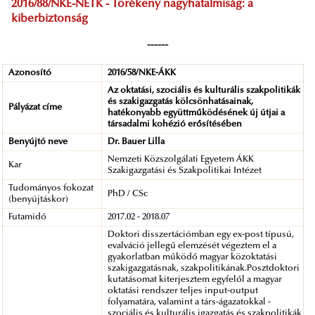
2016/88/NKE-NETK - Törékeny nagyhatalmiság: a
kiberbiztonság
------
Azonosító
2016/58/NKE-ÁKK
Az oktatási, szociális és kulturális szakpolitikák
és szakigazgatás kölcsönhatásainak,
Pályázat címe
hatékonyabb együttműködésének új útjai a
társadalmi kohézió erősítésében
Benyújtó neve
Dr. Bauer Lilla
Nemzeti Közszolgálati Egyetem ÁKK
Kar
Szakigazgatási és Szakpolitikai Intézet
Tudományos fokozat
PhD / CSc
(benyújtáskor)
Futamidő
2017.02 - 2018.07
Doktori disszertációmban egy ex-post típusú,
evalváció jellegű elemzését végeztem el a
gyakorlatban működő magyar közoktatási
szakigazgatásnak, szakpolitikának.Posztdoktori
kutatásomat kiterjesztem egyfelől a magyar
oktatási rendszer teljes input-output
folyamatára, valamint a társ-ágazatokkal -
szociális és kulturális igazgatás és szakpolitikák