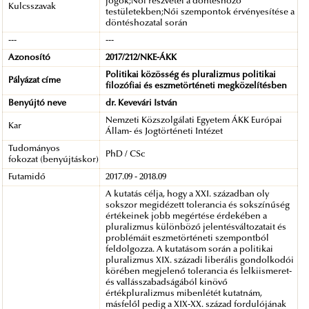
jogok;Női részvétel a döntéshozó
Kulcsszavak
testületekben;Női szempontok érvényesítése a
döntéshozatal során
---
---
Azonosító
2017/212/NKE-ÁKK
Politikai közösség és pluralizmus politikai
Pályázat címe
filozófiai és eszmetörténeti megközelítésben
Benyújtó neve
dr. Kevevári István
Nemzeti Közszolgálati Egyetem ÁKK Európai
Kar
Állam- és Jogtörténeti Intézet
Tudományos
PhD / CSc
fokozat (benyújtáskor)
Futamidő
2017.09 - 2018.09
A kutatás célja, hogy a XXI. században oly
sokszor megidézett tolerancia és sokszínűség
értékeinek jobb megértése érdekében a
pluralizmus különböző jelentésváltozatait és
problémáit eszmetörténeti szempontból
feldolgozza. A kutatásom során a politikai
pluralizmus XIX. századi liberális gondolkodói
körében megjelenő tolerancia és lelkiismeret-
és vallásszabadságából kinövő
értékpluralizmus mibenlétét kutatnám,
másfelől pedig a XIX-XX. század fordulójának