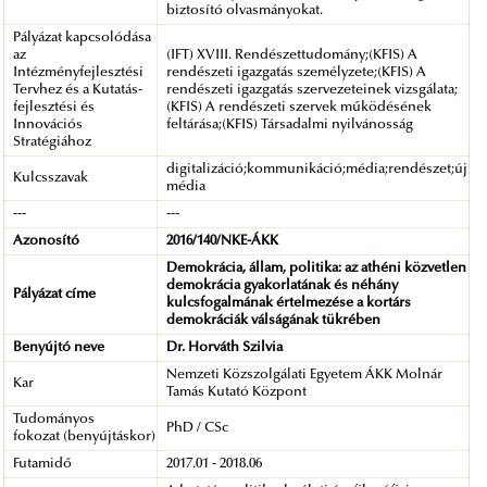
biztosító olvasmányokat.
Pályázat kapcsolódása
az
(IFT) XVIII. Rendészettudomány;(KFIS) A
Intézményfejlesztési
rendészeti igazgatás személyzete;(KFIS) A
Tervhez és a Kutatás-
rendészeti igazgatás szervezeteinek vizsgálata;
fejlesztési és
(KFIS) A rendészeti szervek működésének
Innovációs
feltárása;(KFIS) Társadalmi nyilvánosság
Stratégiához
digitalizáció;kommunikáció;média;rendészet;új
Kulcsszavak
média
---
---
Azonosító
2016/140/NKE-ÁKK
Demokrácia, állam, politika: az athéni közvetlen
demokrácia gyakorlatának és néhány
Pályázat címe
kulcsfogalmának értelmezése a kortárs
demokráciák válságának tükrében
Benyújtó neve
Dr. Horváth Szilvia
Nemzeti Közszolgálati Egyetem ÁKK Molnár
Kar
Tamás Kutató Központ
Tudományos
PhD / CSc
fokozat (benyújtáskor)
Futamidő
2017.01 - 2018.06