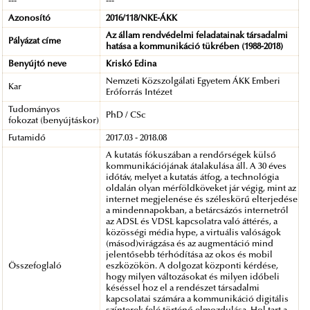
---
---
Azonosító
2016/118/NKE-ÁKK
Az állam rendvédelmi feladatainak társadalmi
Pályázat címe
hatása a kommunikáció tükrében (1988-2018)
Benyújtó neve
Kriskó Edina
Nemzeti Közszolgálati Egyetem ÁKK Emberi
Kar
Erőforrás Intézet
Tudományos
PhD / CSc
fokozat (benyújtáskor)
Futamidő
2017.03 - 2018.08
A kutatás fókuszában a rendőrségek külső
kommunikációjának átalakulása áll. A 30 éves
időtáv, melyet a kutatás átfog, a technológia
oldalán olyan mérföldköveket jár végig, mint az
internet megjelenése és széleskörű elterjedése
a mindennapokban, a betárcsázós internetről
az ADSL és VDSL kapcsolatra való áttérés, a
közösségi média hype, a virtuális valóságok
(másod)virágzása és az augmentáció mind
jelentősebb térhódítása az okos és mobil
Összefoglaló
eszközökön. A dolgozat központi kérdése,
hogy milyen változásokat és milyen időbeli
késéssel hoz el a rendészet társadalmi
kapcsolatai számára a kommunikáció digitális