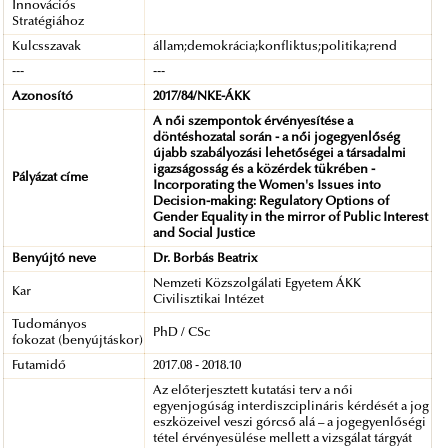
Innovációs
Stratégiához
Kulcsszavak
állam;demokrácia;konfliktus;politika;rend
---
---
Azonosító
2017/84/NKE-ÁKK
A női szempontok érvényesítése a
döntéshozatal során - a női jogegyenlőség
újabb szabályozási lehetőségei a társadalmi
igazságosság és a közérdek tükrében -
Pályázat címe
Incorporating the Women's Issues into
Decision-making: Regulatory Options of
Gender Equality in the mirror of Public Interest
and Social Justice
Benyújtó neve
Dr. Borbás Beatrix
Nemzeti Közszolgálati Egyetem ÁKK
Kar
Civilisztikai Intézet
Tudományos
PhD / CSc
fokozat (benyújtáskor)
Futamidő
2017.08 - 2018.10
Az előterjesztett kutatási terv a női
egyenjogúság interdiszciplináris kérdését a jog
eszközeivel veszi górcső alá – a jogegyenlőségi
tétel érvényesülése mellett a vizsgálat tárgyát