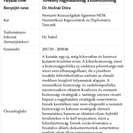
Pályázat címe
Törékeny nagyhatalmiság: a kiberbiztonság
Benyújtó neve
Dr. Molnár Dóra
Nemzeti Közszolgálati Egyetem NETK
Kar
Nemzetközi Kapcsolatok és Diplomácia
Tanszék
Tudományos
fokozat
Dr. habil.
(benyújtáskor)
Futamidő
2017.01 - 2018.06
A kutatás egy új, még kiforratlan és kevéssé
kutatott területet érint. A kiberbiztonság, mint
a biztonságpolitika új szektora jelentősége már
most sem elhanyagolható, de a jövőben
további felértékelődése várható az elmúlt
években lezajlott folyamatok alapján. A
nemzetközi biztonság- és védelempolitika
mesterszakon oktatott Koalíciós és nemzeti
biztonsági stratégiák c. tantárgy szerves részét
képezi a nagyhatalmi stratégiák ismertetése.
Ennek keretében már nem elegendő a nemzeti
biztonsági és katonai stratégiák elemző
Összefoglaló
bemutatása, hanem az oktatást olyan fejlődő
területekre is ki kell terjeszteni, mint a
kiberbiztonság. Ennek során kívánatos a
hivatalos állami dokumentumok ismertetése
mellett adott állam intézményi-jogi