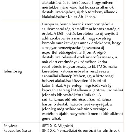
alakulására, és feltérképezze, hogy milyen
mértékben járul-járulhat hozzá az államok
destabilizációjához, újabb törékeny államok
kialakulásához Kelet-Afrikában.
Európa és benne hazánk szempontjából a
szubszaharai régió stabilitása fontos stratégiai
érdek. A Déli Nyitás keretében az újranyitott
addisz-abebai és a nairobi nagykövetség
komoly munkát végez annak érdekében, hogy
a magyar nemzetgazdaság számára új
exportlehetőségeket találjon. A régió
destabilizálódásával ezek az erőfeszítések, a
már elért eredmények zömében kárba
veszhetnek. Magyarország az EUTM Somalia
Jelentőség
keretében katonai erővel is részt vesz a
szomáliai államépítésben, így a biztonsági
helyzet alakulása közvetlenül is érinti
katonáinkat. A jelenlegi migrációs válság
kapcsán a térség két állama is (Eritrea, Szomália)
jelentős kibocsátóként tűnik fel. A
radikalizmus előretörése, a Szomáliához
hasonló destabilizációs tevékenységük a
jelenleg még szilárdnak tűnő országok
esetében újabb nagyméretű menekülthullámot
generálhat.
Pályázat
(IFT) XIX. Migráció
kapcsolódása az
(IFT) XX. Nemzetközi és európai tanulmányok