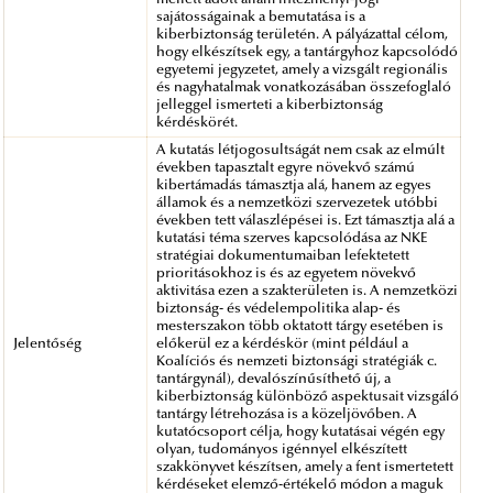
sajátosságainak a bemutatása is a
kiberbiztonság területén. A pályázattal célom,
hogy elkészítsek egy, a tantárgyhoz kapcsolódó
egyetemi jegyzetet, amely a vizsgált regionális
és nagyhatalmak vonatkozásában összefoglaló
jelleggel ismerteti a kiberbiztonság
kérdéskörét.
A kutatás létjogosultságát nem csak az elmúlt
években tapasztalt egyre növekvő számú
kibertámadás támasztja alá, hanem az egyes
államok és a nemzetközi szervezetek utóbbi
években tett válaszlépései is. Ezt támasztja alá a
kutatási téma szerves kapcsolódása az NKE
stratégiai dokumentumaiban lefektetett
prioritásokhoz is és az egyetem növekvő
aktivitása ezen a szakterületen is. A nemzetközi
biztonság- és védelempolitika alap- és
mesterszakon több oktatott tárgy esetében is
Jelentőség
előkerül ez a kérdéskör (mint például a
Koalíciós és nemzeti biztonsági stratégiák c.
tantárgynál), devalószínűsíthető új, a
kiberbiztonság különböző aspektusait vizsgáló
tantárgy létrehozása is a közeljövőben. A
kutatócsoport célja, hogy kutatásai végén egy
olyan, tudományos igénnyel elkészített
szakkönyvet készítsen, amely a fent ismertetett
kérdéseket elemző-értékelő módon a maguk