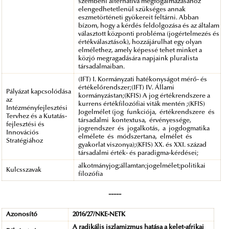
szembeni alternatíva megfogalmazásához
elengedhetetlenül szükséges annak
eszmetörténeti gyökereit feltárni. Abban
bízom, hogy a kérdés feldolgozása és az általam
választott központi probléma (jogértelmezés és
értékválasztások), hozzájárulhat egy olyan
elmélethez, amely képessé tehet minket a
közjó megragadására napjaink pluralista
társadalmaiban.
(IFT) I. Kormányzati hatékonyságot mérő- és
értékelőrendszer;(IFT) IV. Állami
Pályázat kapcsolódása
kormányzástan;(KFIS) A jog értékrendszere a
az
kurrens értékfilozófiai viták mentén ;(KFIS)
Intézményfejlesztési
Jogelmélet (jog funkciója, értékrendszere és
Tervhez és a Kutatás-
társadalmi kontextusa, érvényessége,
fejlesztési és
jogrendszer és jogalkotás, a jogdogmatika
Innovációs
elmélete és módszertana, elmélet és
Stratégiához
gyakorlat viszonya);(KFIS) XX. és XXI. század
társadalmi érték- és paradigma-kérdései;
alkotmányjog;államtan;jogelmélet;politikai
Kulcsszavak
filozófia
-----
Azonosító
2016/27/NKE-NETK
A radikális iszlamizmus hatása a kelet-afrikai