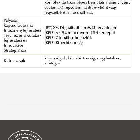
komplexitásában képes bemutatni, amely igény
esetén akár egyetemi tankönyvként vagy
jegyzetként is használható.
Pályázat
kapcsolódása az
(IFT) XV. Digitális állam és kibervédelem
Intézményfejlesztési
(KFIS) Az EU, mint nemzetközi szereplő
Tervhez és a Kutatás-
(KFIS) Globális dimenziók
fejlesztési és
(KFIS) Kiberbiztonság
Innovációs
Stratégiához
képességek, kiberbiztonság, nagyhatalom,
Kulcsszavak
stratégia
Bemutatás
Jó Állam Kutatások
KÖFOP keretében megvalósult kutatások
Bemutatás