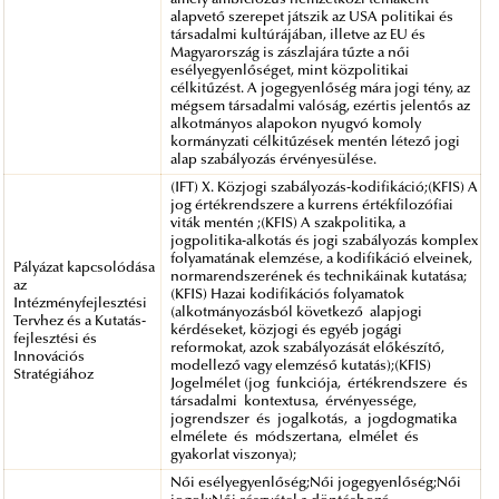
alapvető szerepet játszik az USA politikai és
társadalmi kultúrájában, illetve az EU és
Magyarország is zászlajára tűzte a női
esélyegyenlőséget, mint közpolitikai
célkitűzést. A jogegyenlőség mára jogi tény, az
mégsem társadalmi valóság, ezértis jelentős az
alkotmányos alapokon nyugvó komoly
kormányzati célkitűzések mentén létező jogi
alap szabályozás érvényesülése.
(IFT) X. Közjogi szabályozás-kodifikáció;(KFIS) A
jog értékrendszere a kurrens értékfilozófiai
viták mentén ;(KFIS) A szakpolitika, a
jogpolitika-alkotás és jogi szabályozás komplex
folyamatának elemzése, a kodifikáció elveinek,
Pályázat kapcsolódása
normarendszerének és technikáinak kutatása;
az
(KFIS) Hazai kodifikációs folyamatok
Intézményfejlesztési
(alkotmányozásból következő alapjogi
Tervhez és a Kutatás-
kérdéseket, közjogi és egyéb jogági
fejlesztési és
reformokat, azok szabályozását előkészítő,
Innovációs
modellező vagy elemzéső kutatás);(KFIS)
Stratégiához
Jogelmélet (jog funkciója, értékrendszere és
társadalmi kontextusa, érvényessége,
jogrendszer és jogalkotás, a jogdogmatika
elmélete és módszertana, elmélet és
gyakorlat viszonya);
Női esélyegyenlőség;Női jogegyenlőség;Női