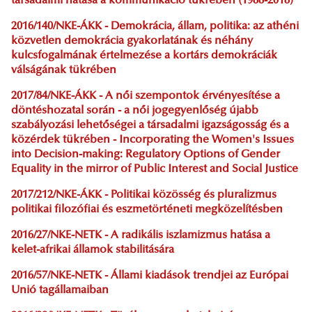
társadalmi hatása a kommunikáció tükrében (1988-2018)
2016/140/NKE-ÁKK - Demokrácia, állam, politika: az athéni
közvetlen demokrácia gyakorlatának és néhány
kulcsfogalmának értelmezése a kortárs demokráciák
válságának tükrében
2017/84/NKE-ÁKK - A női szempontok érvényesítése a
döntéshozatal során - a női jogegyenlőség újabb
szabályozási lehetőségei a társadalmi igazságosság és a
közérdek tükrében - Incorporating the Women's Issues
into Decision-making: Regulatory Options of Gender
Equality in the mirror of Public Interest and Social Justice
2017/212/NKE-ÁKK - Politikai közösség és pluralizmus
politikai filozófiai és eszmetörténeti megközelítésben
2016/27/NKE-NETK - A radikális iszlamizmus hatása a
kelet-afrikai államok stabilitására
2016/57/NKE-NETK - Állami kiadások trendjei az Európai
Unió tagállamaiban