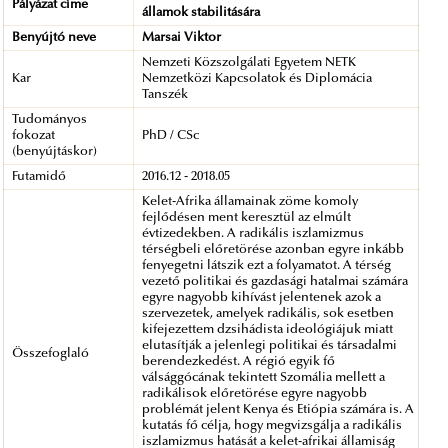
Pályázat címe
államok stabilitására
Benyújtó neve
Marsai Viktor
Nemzeti Közszolgálati Egyetem NETK
Kar
Nemzetközi Kapcsolatok és Diplomácia
Tanszék
Tudományos
fokozat
PhD / CSc
(benyújtáskor)
Futamidő
2016.12 - 2018.05
Kelet-Afrika államainak zöme komoly
fejlődésen ment keresztül az elmúlt
évtizedekben. A radikális iszlamizmus
térségbeli előretörése azonban egyre inkább
fenyegetni látszik ezt a folyamatot. A térség
vezető politikai és gazdasági hatalmai számára
egyre nagyobb kihívást jelentenek azok a
szervezetek, amelyek radikális, sok esetben
kifejezettem dzsihádista ideológiájuk miatt
elutasítják a jelenlegi politikai és társadalmi
Összefoglaló
berendezkedést. A régió egyik fő
válsággócának tekintett Szomália mellett a
radikálisok előretörése egyre nagyobb
problémát jelent Kenya és Etiópia számára is. A
kutatás fő célja, hogy megvizsgálja a radikális
iszlamizmus hatását a kelet-afrikai államiság