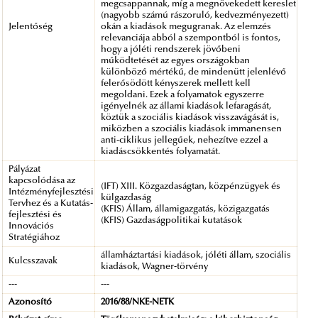
megcsappannak, míg a megnövekedett kereslet
(nagyobb számú rászoruló, kedvezményezett)
Jelentőség
okán a kiadások megugranak. Az elemzés
relevanciája abból a szempontból is fontos,
hogy a jóléti rendszerek jövőbeni
működtetését az egyes országokban
különböző mértékű, de mindenütt jelenlévő
felerősödött kényszerek mellett kell
megoldani. Ezek a folyamatok egyszerre
igényelnék az állami kiadások lefaragását,
köztük a szociális kiadások visszavágását is,
miközben a szociális kiadások immanensen
anti-ciklikus jellegűek, nehezítve ezzel a
kiadáscsökkentés folyamatát.
Pályázat
kapcsolódása az
(IFT) XIII. Közgazdaságtan, közpénzügyek és
Intézményfejlesztési
külgazdaság
Tervhez és a Kutatás-
(KFIS) Állam, államigazgatás, közigazgatás
fejlesztési és
(KFIS) Gazdaságpolitikai kutatások
Innovációs
Stratégiához
államháztartási kiadások, jóléti állam, szociális
Kulcsszavak
kiadások, Wagner-törvény
---
---
Azonosító
2016/88/NKE-NETK