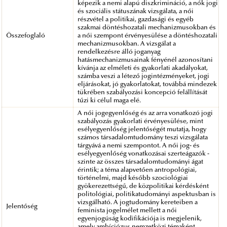
képezik a nemi alapú diszkrimináció, a nők jogi
és szociális státuszának vizsgálata, a női
részvétel a politikai, gazdasági és egyéb
szakmai döntéshozatali mechanizmusokban és
Összefoglaló
a női szempont érvényesülése a döntéshozatali
mechanizmusokban. A vizsgálat a
rendelkezésre álló joganyag
hatásmechanizmusainak fényénél azonosítani
kívánja az elméleti és gyakorlati akadályokat,
számba veszi a létező jogintézményeket, jogi
eljárásokat, jó gyakorlatokat, továbbá mindezek
tükrében szabályozási koncepció felállítását
tűzi ki célul maga elé.
A női jogegyenlőség és az arra vonatkozó jogi
szabályozás gyakorlati érvényesülése, mint
esélyegyenlőség jelentőségét mutatja, hogy
számos társadalomtudomány teszi vizsgálata
tárgyává a nemi szempontot. A női jog- és
esélyegyenlőség vonatkozásai szerteágazók -
szinte az összes társadalomtudományi ágat
érintik; a téma alapvetően antropológiai,
történelmi, majd később szociológiai
gyökerezettségű, de közpolitikai kérdésként
politológiai, politikatudományi aspektusban is
vizsgálható. A jogtudomány kereteiben a
Jelentőség
feminista jogelmélet mellett a női
egyenjogúság kodifikációja is megjelenik,
amely ambíciózus nemzetközi témaként