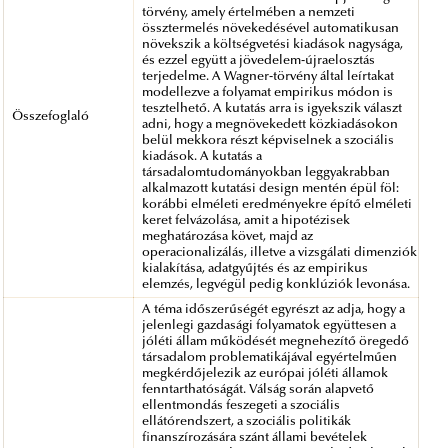
törvény, amely értelmében a nemzeti
össztermelés növekedésével automatikusan
növekszik a költségvetési kiadások nagysága,
és ezzel együtt a jövedelem-újraelosztás
terjedelme. A Wagner-törvény által leírtakat
modellezve a folyamat empirikus módon is
tesztelhető. A kutatás arra is igyekszik választ
Összefoglaló
adni, hogy a megnövekedett közkiadásokon
belül mekkora részt képviselnek a szociális
kiadások. A kutatás a
társadalomtudományokban leggyakrabban
alkalmazott kutatási design mentén épül föl:
korábbi elméleti eredményekre építő elméleti
keret felvázolása, amit a hipotézisek
meghatározása követ, majd az
operacionalizálás, illetve a vizsgálati dimenziók
kialakítása, adatgyűjtés és az empirikus
elemzés, legvégül pedig konklúziók levonása.
A téma időszerűségét egyrészt az adja, hogy a
jelenlegi gazdasági folyamatok együttesen a
jóléti állam működését megnehezítő öregedő
társadalom problematikájával egyértelműen
megkérdőjelezik az európai jóléti államok
fenntarthatóságát. Válság során alapvető
ellentmondás feszegeti a szociális
ellátórendszert, a szociális politikák
finanszírozására szánt állami bevételek