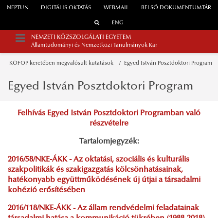
NEPTUN
DIGITÁLIS OKTATÁS
WEBMAIL
BELSŐ DOKUMENTUMTÁR
ENG
NEMZETI KÖZSZOLGÁLATI EGYETEM
Államtudományi és Nemzetközi Tanulmányok Kar
KÖFOP keretében megvalósult kutatások
Egyed István Posztdoktori Program
Egyed István Posztdoktori Program
Felhívás Egyed István Posztdoktori Programban való
részvételre
Tartalomjegyzék:
2016/58/NKE-ÁKK - Az oktatási, szociális és kulturális
szakpolitikák és szakigazgatás kölcsönhatásainak,
hatékonyabb együttműködésének új útjai a társadalmi
kohézió erősítésében
2016/118/NKE-ÁKK - Az állam rendvédelmi feladatainak