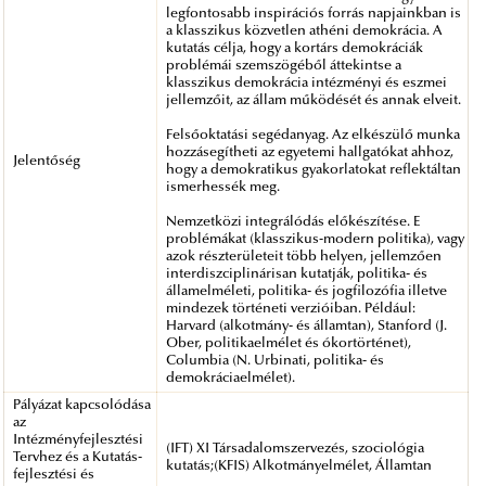
legfontosabb inspirációs forrás napjainkban is
a klasszikus közvetlen athéni demokrácia. A
kutatás célja, hogy a kortárs demokráciák
problémái szemszögéből áttekintse a
klasszikus demokrácia intézményi és eszmei
jellemzőit, az állam működését és annak elveit.
Felsőoktatási segédanyag. Az elkészülő munka
hozzásegítheti az egyetemi hallgatókat ahhoz,
Jelentőség
hogy a demokratikus gyakorlatokat reflektáltan
ismerhessék meg.
Nemzetközi integrálódás előkészítése. E
problémákat (klasszikus-modern politika), vagy
azok részterületeit több helyen, jellemzően
interdiszciplinárisan kutatják, politika- és
államelméleti, politika- és jogfilozófia illetve
mindezek történeti verzióiban. Például:
Harvard (alkotmány- és államtan), Stanford (J.
Ober, politikaelmélet és ókortörténet),
Columbia (N. Urbinati, politika- és
demokráciaelmélet).
Pályázat kapcsolódása
az
Intézményfejlesztési
(IFT) XI Társadalomszervezés, szociológia
Tervhez és a Kutatás-
kutatás;(KFIS) Alkotmányelmélet, Államtan
fejlesztési és