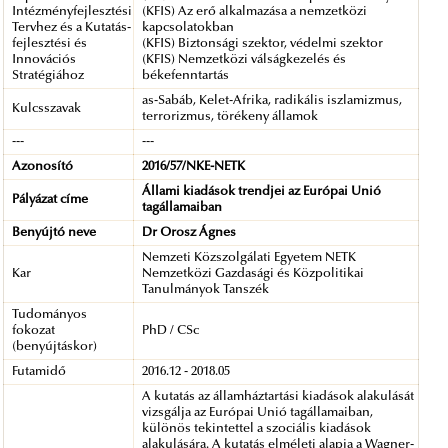
Intézményfejlesztési
(KFIS) Az erő alkalmazása a nemzetközi
Tervhez és a Kutatás-
kapcsolatokban
fejlesztési és
(KFIS) Biztonsági szektor, védelmi szektor
Innovációs
(KFIS) Nemzetközi válságkezelés és
Stratégiához
békefenntartás
as-Sabáb, Kelet-Afrika, radikális iszlamizmus,
Kulcsszavak
terrorizmus, törékeny államok
---
---
Azonosító
2016/57/NKE-NETK
Állami kiadások trendjei az Európai Unió
Pályázat címe
tagállamaiban
Benyújtó neve
Dr Orosz Ágnes
Nemzeti Közszolgálati Egyetem NETK
Kar
Nemzetközi Gazdasági és Közpolitikai
Tanulmányok Tanszék
Tudományos
fokozat
PhD / CSc
(benyújtáskor)
Futamidő
2016.12 - 2018.05
A kutatás az államháztartási kiadások alakulását
vizsgálja az Európai Unió tagállamaiban,
különös tekintettel a szociális kiadások
alakulására. A kutatás elméleti alapja a Wagner-