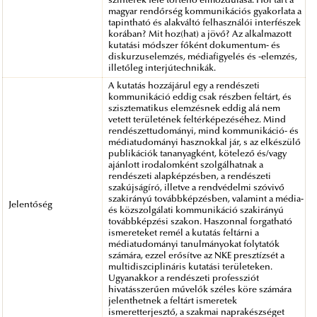
színterek felé történő elmozdulása. Hol tart a
magyar rendőrség kommunikációs gyakorlata a
tapintható és alakváltó felhasználói interfészek
korában? Mit hoz(hat) a jövő? Az alkalmazott
kutatási módszer főként dokumentum- és
diskurzuselemzés, médiafigyelés és -elemzés,
illetőleg interjútechnikák.
A kutatás hozzájárul egy a rendészeti
kommunikáció eddig csak részben feltárt, és
szisztematikus elemzésnek eddig alá nem
vetett területének feltérképezéséhez. Mind
rendészettudományi, mind kommunikáció- és
médiatudományi hasznokkal jár, s az elkészülő
publikációk tananyagként, kötelező és/vagy
ajánlott irodalomként szolgálhatnak a
rendészeti alapképzésben, a rendészeti
szakújságíró, illetve a rendvédelmi szóvivő
szakirányú továbbképzésben, valamint a média-
Jelentőség
és közszolgálati kommunikáció szakirányú
továbbképzési szakon. Haszonnal forgatható
ismereteket remél a kutatás feltárni a
médiatudományi tanulmányokat folytatók
számára, ezzel erősítve az NKE presztízsét a
multidiszciplináris kutatási területeken.
Ugyanakkor a rendészeti professziót
hivatásszerűen művelők széles köre számára
jelenthetnek a feltárt ismeretek
ismeretterjesztő, a szakmai naprakészséget