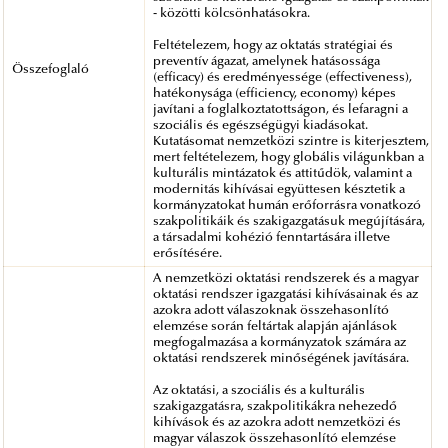
- közötti kölcsönhatásokra.
Feltételezem, hogy az oktatás stratégiai és
preventív ágazat, amelynek hatásossága
Összefoglaló
(efficacy) és eredményessége (effectiveness),
hatékonysága (efficiency, economy) képes
javítani a foglalkoztatottságon, és lefaragni a
szociális és egészségügyi kiadásokat.
Kutatásomat nemzetközi szintre is kiterjesztem,
mert feltételezem, hogy globális világunkban a
kulturális mintázatok és attitűdök, valamint a
modernitás kihívásai együttesen késztetik a
kormányzatokat humán erőforrásra vonatkozó
szakpolitikáik és szakigazgatásuk megújítására,
a társadalmi kohézió fenntartására illetve
erősítésére.
A nemzetközi oktatási rendszerek és a magyar
oktatási rendszer igazgatási kihívásainak és az
azokra adott válaszoknak összehasonlító
elemzése során feltártak alapján ajánlások
megfogalmazása a kormányzatok számára az
oktatási rendszerek minőségének javítására.
Az oktatási, a szociális és a kulturális
szakigazgatásra, szakpolitikákra nehezedő
kihívások és az azokra adott nemzetközi és
magyar válaszok összehasonlító elemzése