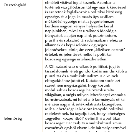
elméleti vitáival foglalkoznék. Azonban a
Összefoglaló
történeti vizsgálódáson túl egy másik kérdéssel
is szeretnék foglalkozni: a politikai közösség
egysége, és a jogalkalmazás (így az állami
működés) egysége miatt a jogértelmezés
kérdése nagyon kényes helyzetbe kerül
napjainkban, mivel az uralkodó ideológiai
irányzatok alapján napjaink posztmodern,
plurális és sokszínű társadalmaiban nehéz az
államnak és képviselőinek egységes
jelentésekre lelnie, ám ezen „közösen osztott”
értékek és jelentések nélkül a politikai
közösség egysége értelmezhetetlen.
A XXI. századra az uralkodó politikai, jogi és
társadalomelméleti gondolkodás mindinkább a
pluralitás és a multikulturalizmus elveinek
elfogadásához jutott el. Kutatásom során azt
szeretném megvizsgálni, hogy korunk
mobilizált és közösségi hálózatok uralta
világában, a mégis milyen lehetőségei vannak a
kormányzatnak, mi lehet a jó kormányzás etikai
mércéje napjaink értékrelativista közegében.
Mik a lehetőségei a közjóra irányuló politikai
cselekvésnek, ha tagadjuk azt, hogy lehetséges
Jelentőség
„egyetlen központból” definiálni a politikai
közösséget. Bár csábító a multikulturalizmus
eszményét egyből elvetni, de bármely eszmével