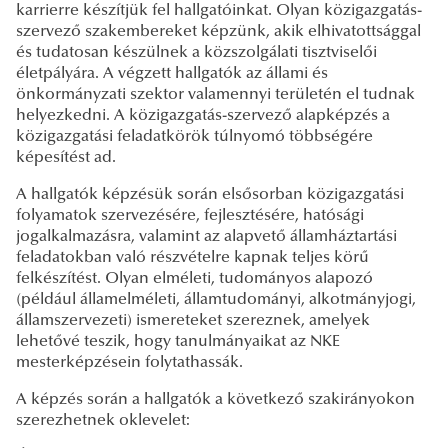
karrierre készítjük fel hallgatóinkat. Olyan közigazgatás-
szervező szakembereket képzünk, akik elhivatottsággal
és tudatosan készülnek a közszolgálati tisztviselői
életpályára. A végzett hallgatók az állami és
önkormányzati szektor valamennyi területén el tudnak
helyezkedni. A közigazgatás-szervező alapképzés a
közigazgatási feladatkörök túlnyomó többségére
képesítést ad.
A hallgatók képzésük során elsősorban közigazgatási
folyamatok szervezésére, fejlesztésére, hatósági
jogalkalmazásra, valamint az alapvető államháztartási
feladatokban való részvételre kapnak teljes körű
felkészítést. Olyan elméleti, tudományos alapozó
(például államelméleti, államtudományi, alkotmányjogi,
államszervezeti) ismereteket szereznek, amelyek
lehetővé teszik, hogy tanulmányaikat az NKE
mesterképzésein folytathassák.
A képzés során a hallgatók a következő szakirányokon
szerezhetnek oklevelet: