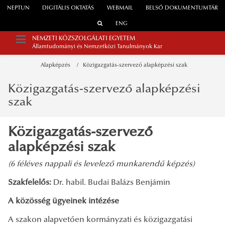
NEPTUN
DIGITÁLIS OKTATÁS
WEBMAIL
BELSŐ DOKUMENTUMTÁR
ENG
NEMZETI KÖZSZOLGÁLATI EGYETEM
Államtudományi és Nemzetközi Tanulmányok Kar
Alapképzés
Közigazgatás-szervező alapképzési szak
Közigazgatás-szervező alapképzési
szak
Közigazgatás-szervező
alapképzési szak
(6 féléves nappali és levelező munkarendű képzés)
Szakfelelős:
Dr. habil. Budai Balázs Benjámin
A közösség ügyeinek intézése
A szakon alapvetően kormányzati és közigazgatási