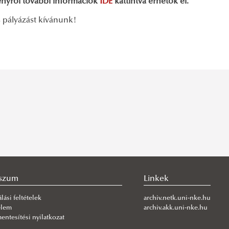
enyről további információk
IDE
kattintva érhetők el.
s pályázást kívánunk!
szum
Linkek
lási feltételek
archiv.netk.uni-nke.hu
elem
archiv.akk.uni-nke.hu
ntesítési nyilatkozat