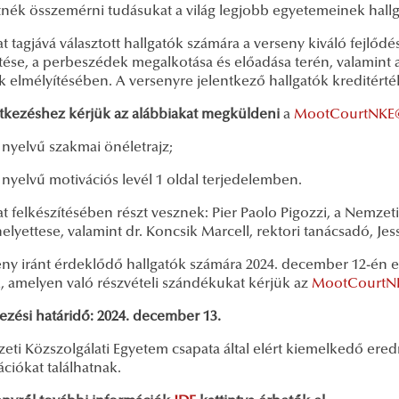
tnék összemérni tudásukat a világ legjobb egyetemeinek hallg
t tagjává választott hallgatók számára a verseny kiváló fejlődés
tése, a perbeszédek megalkotása és előadása terén, valamint 
 elmélyítésében. A versenyre jelentkező hallgatók kreditérték
ntkezéshez kérjük az alábbiakat megküldeni
a
MootCourtNKE
 nyelvű szakmai önéletrajz;
 nyelvű motivációs levél 1 oldal terjedelemben.
t felkészítésében részt vesznek: Pier Paolo Pigozzi, a Nemze
elyettese, valamint dr. Koncsik Marcell, rektori tanácsadó, Je
ny iránt érdeklődő hallgatók számára 2024. december 12-én es
k, amelyen való részvételi szándékukat kérjük az
MootCourtN
ezési határidő: 2024. december 13.
eti Közszolgálati Egyetem csapata által elért kiemelkedő er
ciókat találhatnak.