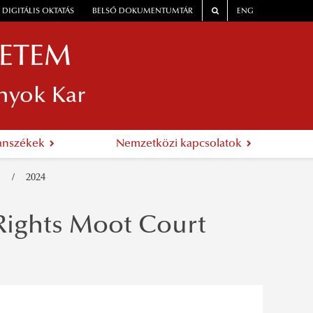
DIGITÁLIS OKTATÁS
BELSŐ DOKUMENTUMTÁR
ENG
YETEM
nyok Kar
anszékek
Nemzetközi kapcsolatok
y
2024
ights Moot Court