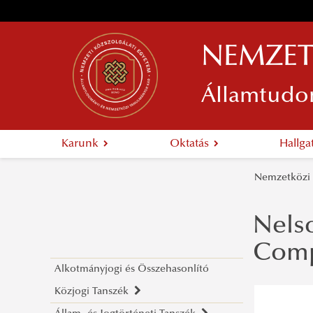
NEMZET
Államtudo
Karunk
Oktatás
Hallg
Nemzetközi 
Nels
Comp
Alkotmányjogi és Összehasonlító
Közjogi Tanszék