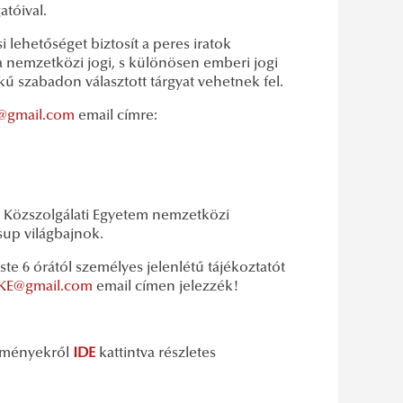
atóival.
i lehetőséget biztosít a peres iratok
a nemzetközi jogi, s különösen emberi jogi
ű szabadon választott tárgyat vehetnek fel.
@gmail.com
email címre:
ti Közszolgálati Egyetem nemzetközi
ssup világbajnok.
te 6 órától személyes jelenlétű tájékoztatót
KE@gmail.com
email címen jelezzék!
edményekről
IDE
kattintva részletes