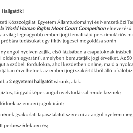
 Hallgatók!
eti Közszolgálati Egyetem Államtudományi és Nemzetközi Ta
a World Human Rights Moot Court Competition
elnevezésű 
y a világ legnagyobb emberi jogi tematikájú perszimulációs 
 próbára tudásukat egy fiktív jogeset megoldása során.
ny angol nyelven zajlik, első fázisában a csapatoknak írásbeli 
i oldalon egyaránt), amelyben bemutatják jogi érveiket. Az 50
jut a szóbeli fordulókra, ahol kezdetben online, majd a ny
jában érvelhetnek az emberi jogi szakértőkből álló bírálóbizo
atba
2 egyetemi hallgatót
várunk, akik:
biztos, tárgyalóképes angol nyelvtudással rendelkeznek;
lődnek az emberi jogok iránt;
tnének gyakorlati tapasztalatot szerezni az angol nyelven megí
tt perbeszédekben és;