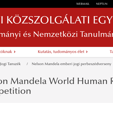
WEBMAIL
NEPTUN
I KÖZSZOLGÁLATI EG
mányi és Nemzetközi Tanulmá
atóknak
Kutatás, tudományos élet
T
Jogi Tanszék
Nelson Mandela emberi jogi perbeszédversen
on Mandela World Human R
etition