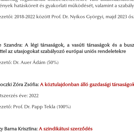
ények hatásköreit és gyakorlati működését, valamint a szabál
etői: 2018-2022 között Prof. Dr. Nyikos Györgyi, majd 2023 ősz
 Szandra: A légi társaságok, a vasúti társaságok és a buszt
ttel az utasjogokat szabályozó európai uniós rendeletekre
zető: Dr. Auer Ádám (50%)
hoczki Zóra Zsófia:
A köztulajdonban álló gazdasági társaságo
tszerzés éve: 2022
ető: Prof. Dr. Papp Tekla (100%)
y Barna Krisztina:
A szindikátusi szerződés