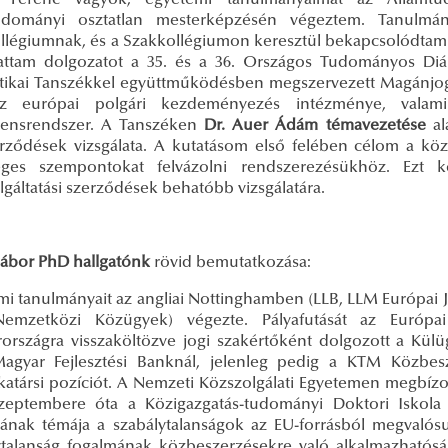
r Ferenc vagyok, egyetemi tanulmányaimat az Államt
udományi osztatlan mesterképzésén végeztem. Tanulmán
llégiumnak, és a Szakkollégiumon keresztül bekapcsolódtam a
ttam dolgozatot a 35. és a 36. Országos Tudományos Diák
sztikai Tanszékkel együttműködésben megszervezett Magánjo
az európai polgári kezdeményezés intézménye, valami
ensrendszer. A Tanszéken
Dr. Auer Ádám témavezetése
al
rződések vizsgálata. A kutatásom első felében célom a közsz
éges szempontokat felvázolni rendszerezésükhöz. Ezt 
gáltatási szerződések behatóbb vizsgálatára.
ábor PhD hallgatónk
rövid bemutatkozása:
mi tanulmányait az angliai Nottinghamben (LLB, LLM Európai 
emzetközi Közügyek) végezte. Pályafutását az Európai
országra visszaköltözve jogi szakértőként dolgozott a Kül
gyar Fejlesztési Banknál, jelenleg pedig a KTM Közbesze
atársi pozíciót. A Nemzeti Közszolgálati Egyetemen megbízott
zeptembere óta a Közigazgatás-tudományi Doktori Iskola 
sának témája a szabálytalanságok az EU-forrásból megvalós
ytalanság fogalmának közbeszerzésekre való alkalmazhatóságá