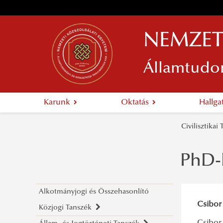
NEMZET
Államtudo
Karunk
Oktatás
Hallg
Civilisztika
PhD-
Alkotmányjogi és Összehasonlító
Csibor
Közjogi Tanszék