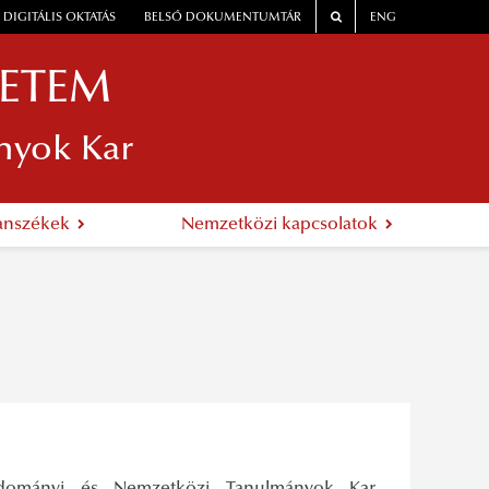
DIGITÁLIS OKTATÁS
BELSŐ DOKUMENTUMTÁR
ENG
YETEM
nyok Kar
anszékek
Nemzetközi kapcsolatok