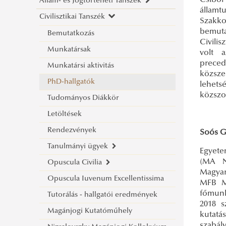
Csibo
Állam- és Jogtörténeti Tanszék
Bemutatkozás
államt
Civilisztikai Tanszék
Munkatársak
Bemutatkozás
Szakko
bemuta
Hírek, események, rendezvények
Munkatársak
Bemutatkozás
Civili
Munkatársi aktivitás/szakmai
Hírek, események, rendezvények
Munkatársak
volt 
preced
tevékenység
PhD hallgatók
Munkatársi aktivitás
közsze
PhD-hallgatók
Szakdolgozati és kutatási témák
PhD-hallgatók
lehets
közszol
Oktatott tantárgyak/letölthető
Munkatársi aktivitás/szakmai
Tudományos Diákkör
oktatási segédletek
tevékenység
Letöltések
Szakdolgozati és kutatási témák
Tudományos Diákkör
Rendezvények
Soós G
Tudományos Diákkör
Ludovika Kórus
Tanulmányi ügyek
Bemutatkozás
Egyete
(MA N
Opuscula Civilia
Események
Bemutatkozás
Általános információk
Magyar
Opuscula Iuvenum Excellentissima
Felhívások, események
Civilisztika I. ÁTMA
Az Opuscula Civilia
MFB Ma
főmunk
Tutorálás - hallgatói eredmények
Civilisztika II. ÁTMA
2026
2018 s
Magánjogi Kutatóműhely
Társasági jog ÁTMA
2025
kutatá
szabál