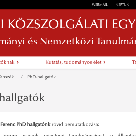
WEBMAIL
NEPTUN
I KÖZSZOLGÁLATI EG
mányi és Nemzetközi Tanulmá
atóknak
Kutatás, tudományos élet
T
i Tanszék
PhD-hallgatók
hallgatók
 Ferenc PhD hallgatónk
rövid bemutatkozása: