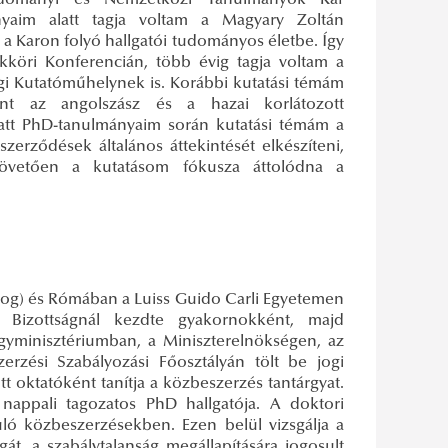
udományi és Nemzetközi Tanulmányok Kar
yaim alatt tagja voltam a Magyary Zoltán
 Karon folyó hallgatói tudományos életbe. Így
köri Konferencián, több évig tagja voltam a
gi Kutatóműhelynek is. Korábbi kutatási témám
nt az angolszász és a hazai korlátozott
att PhD-tanulmányaim során kutatási témám a
erződések általános áttekintését elkészíteni,
követően a kutatásom fókusza áttolódna a
Jog) és Rómában a Luiss Guido Carli Egyetemen
 Bizottságnál kezdte gyakornokként, majd
ügyminisztériumban, a Miniszterelnökségen, az
rzési Szabályozási Főosztályán tölt be jogi
 oktatóként tanítja a közbeszerzés tantárgyat.
nappali tagozatos PhD hallgatója. A doktori
uló közbeszerzésekben. Ezen belül vizsgálja a
t, a szabálytalanság megállapítására jogosult