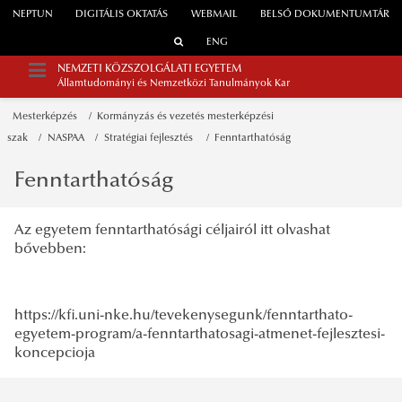
NEPTUN
DIGITÁLIS OKTATÁS
WEBMAIL
BELSŐ DOKUMENTUMTÁR
ENG
NEMZETI KÖZSZOLGÁLATI EGYETEM
Államtudományi és Nemzetközi Tanulmányok Kar
Mesterképzés
Kormányzás és vezetés mesterképzési
szak
NASPAA
Stratégiai fejlesztés
Fenntarthatóság
Fenntarthatóság
Az egyetem fenntarthatósági céljairól itt olvashat
bővebben:
https://kfi.uni-nke.hu/tevekenysegunk/fenntarthato-
egyetem-program/a-fenntarthatosagi-atmenet-fejlesztesi-
koncepcioja