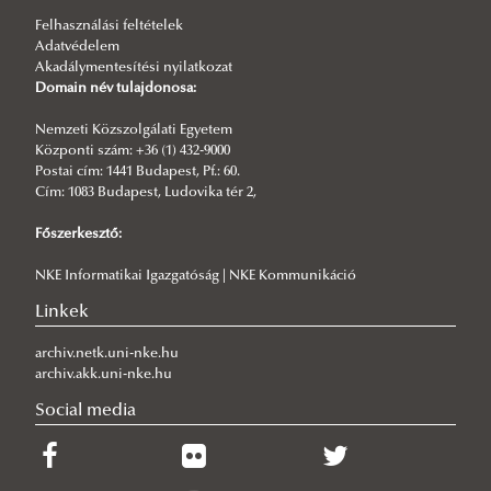
Felhasználási feltételek
Stratégiai fejlesztés
Adatvédelem
Akadálymentesítési nyilatkozat
Az egyetem célja és stratégiája
Domain név tulajdonosa:
NASPAA akkreditáció
Nemzeti Közszolgálati Egyetem
Államtudományi és Nemzetközi Tanulmányok
Központi szám: +36 (1) 432-9000
Postai cím: 1441 Budapest, Pf.: 60.
Kar
Cím: 1083 Budapest, Ludovika tér 2,
A szak célja és értékrendje
Főszerkesztő:
Fenntarthatóság
NKE Informatikai Igazgatóság | NKE Kommunikáció
Közösségi média
Linkek
Intézményi vezetés
KVMA számokban
archiv.netk.uni-nke.hu
archiv.akk.uni-nke.hu
Tanulmányok
Social media
Minőségügy
Felvételi információk
Hallgatóknak
Információk gólyáknak
Szakmai kompetenciák és képzési célok
Oktatóknak