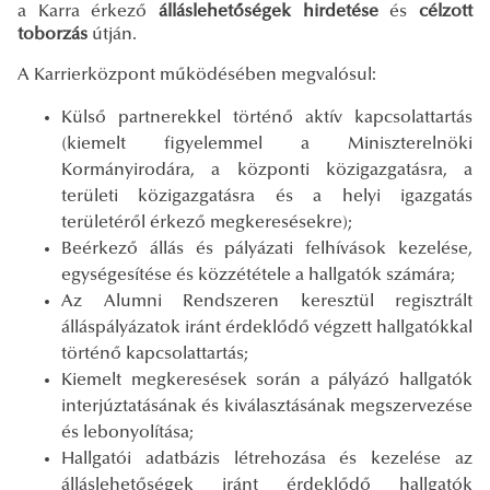
a Karra érkező
álláslehetőségek hirdetése
és
célzott
toborzás
útján.
A Karrierközpont működésében megvalósul:
Külső partnerekkel történő aktív kapcsolattartás
(kiemelt figyelemmel a Miniszterelnöki
Kormányirodára, a központi közigazgatásra, a
területi közigazgatásra és a helyi igazgatás
területéről érkező megkeresésekre);
Beérkező állás és pályázati felhívások kezelése,
egységesítése és közzététele a hallgatók számára;
Az Alumni Rendszeren keresztül regisztrált
álláspályázatok iránt érdeklődő végzett hallgatókkal
történő kapcsolattartás;
Kiemelt megkeresések során a pályázó hallgatók
interjúztatásának és kiválasztásának megszervezése
és lebonyolítása;
Hallgatói adatbázis létrehozása és kezelése az
álláslehetőségek iránt érdeklődő hallgatók