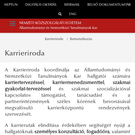
NEPTUN
DIGITÁLIS OKTATÁS
WEBMAIL
BELSŐ DOKUMENTUMTÁR
ENG
NEMZETI KÖZSZOLGÁLATI EGYETEM
Államtudományi és Nemzetközi Tanulmányok Kar
Karrieriroda
Bemutatkozás
Karrieriroda
A Karrieriroda koordinálja az Államtudományi és
Nemzetközi Tanulmányok Kar hallgatói számára
karriertervezéssel
,
karriermenedzsmenttel
,
szakmai
gyakorlat-tervezéssel
és szakmai szocializációval
kapcsolatos támogatást, tanácsadást és a
partnerintézmények széles körének bevonásával
megvalósuló karrierközpontú rendezvények
szervezését.
A karrierutak elindítása érdekében segítséget nyújt a
hallgatóknak
személyes konzultáció
,
fogadóóra
, valamint