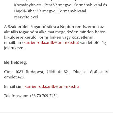
Kormányhivatal, Pest Vármegyei Kormányhivatal és
Hajdú-Bihar Vármegyei Kormányhivatal
részvételével
A Szakterületi Fogadóórákra a Neptun rendszerben az
aktuális fogadóóra alkalmat megelőzően minden héten
kiküldésre kerülő Forms linken vagy közvetlenül
emailben (
karrieriroda.antk@uni-nke.hu)
van lehetőség
jelentkezni.
Elérhetőség:
Cím: 1083 Budapest, Üllői út 82., Oktatási épület IV.
emelet 423.
E-mail cím:
karrieriroda.antk@uni-nke.hu
Telefonszám: +36-70-709-7454