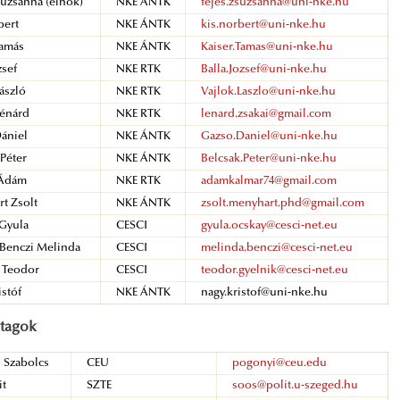
uzsanna (elnök)
NKE ÁNTK
fejes.zsuzsanna@uni-nke.hu
bert
NKE ÁNTK
kis.norbert@uni-nke.hu
amás
NKE ÁNTK
Kaiser.Tamas@uni-nke.hu
zsef
NKE RTK
Balla.Jozsef@uni-nke.hu
ászló
NKE RTK
Vajlok.Laszlo@uni-nke.hu
énárd
NKE RTK
lenard.zsakai@gmail.com
ániel
NKE ÁNTK
Gazso.Daniel@uni-nke.hu
Péter
NKE ÁNTK
Belcsak.Peter@uni-nke.hu
Ádám
NKE RTK
adamkalmar74@gmail.com
t Zsolt
NKE ÁNTK
zsolt.menyhart.phd@gmail.com
Gyula
CESCI
gyula.ocskay@cesci-net.eu
Benczi Melinda
CESCI
melinda.benczi@cesci-net.eu
 Teodor
CESCI
teodor.gyelnik@cesci-net.eu
stóf
NKE ÁNTK
nagy.kristof@uni-nke.hu
 tagok
Szabolcs
CEU
pogonyi@ceu.edu
it
SZTE
soos@polit.u-szeged.hu