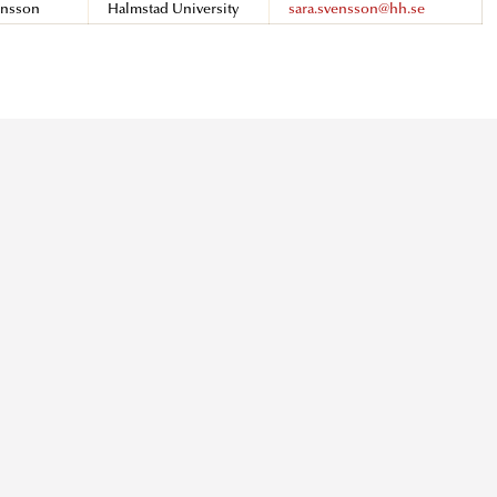
ensson
Halmstad University
sara.svensson@hh.se