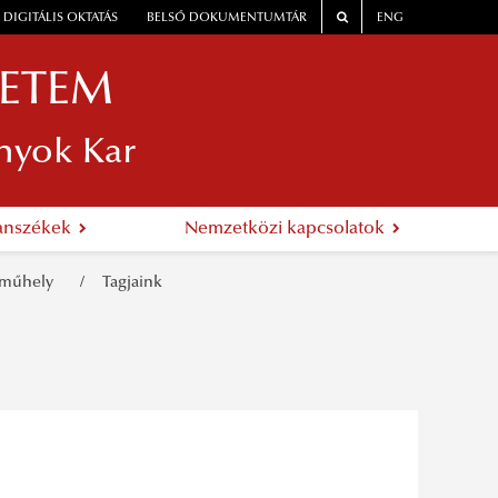
DIGITÁLIS OKTATÁS
BELSŐ DOKUMENTUMTÁR
ENG
YETEM
nyok Kar
anszékek
Nemzetközi kapcsolatok
tóműhely
Tagjaink