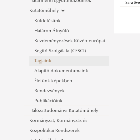
Hírlevél Archívum 2018.
Határmenti Együttműködések
2017)
Sara Sv
Hírlevél Archívum 2017.
Kutatóműhely
A jóllét mérésének lehetőségei és
az egészséggel kapcsolatos
Küldetésünk
populációs mérések
Határon Átnyúló
Kezdeményezések Közép-európai
Segítő Szolgálata (CESCI)
Tagjaink
Alapító dokumentumaink
Életünk képekben
Rendezvények
Publikációink
Hálózattudományi Kutatóműhely
Kormányzat, Kormányzás és
Közpolitikai Rendszerek