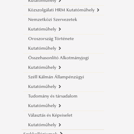
Kutatóműhely
Közszolgálati HRM Kutatóműhely
Bemutatkozás
Nemzetközi Szervezetek
Kutatóink
Bemutatkozás
Kutatóműhely
Eredményeink
Kutatóink
Kutatóműhely vezető
Oroszország Története
Rendezvényeink
Céljaink
Küldetésünk
Alapító tagok
Kutatóműhely
Galéria
Eredményeink
Tagjaink
Kutatók
Összehasonlító Alkotmányjogi
Publikációk
Rendezvényeink
Bemutatkozás
Kutatóműhely
Publikációink
Kutatóink
Széll Kálmán Állampénzügyi
Céljaink
Bemutatkozás
Kutatóműhely
Eredményeink
Kutatóink
Tudomány és társadalom
Céljaink
Az intézet küldetése, társadalmi
Kutatóműhely
Eredményeink
felelősségvállalása
Választás és Képviselet
A névadóról
Bemutatkozás
Kutatóműhely
Kutatóink
Kutatóink