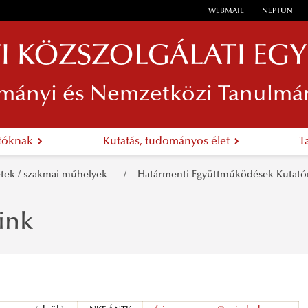
WEBMAIL
NEPTUN
I KÖZSZOLGÁLATI EG
mányi és Nemzetközi Tanulmá
atóknak
Kutatás, tudományos élet
T
etek / szakmai műhelyek
Határmenti Együttműködések Kuta
ink