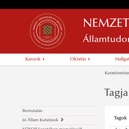
NEMZET
Államtudo
Karunk
Oktatás
Hallg
Kutatóintéz
Tagja
Bemutatás
Tagok
Jó Állam Kutatások