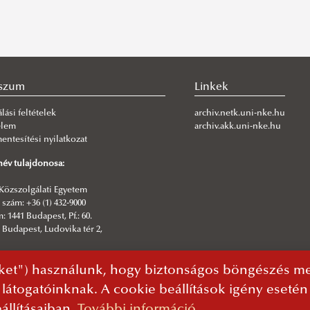
szum
Linkek
lási feltételek
archiv.netk.uni-nke.hu
elem
archiv.akk.uni-nke.hu
ntesítési nyilatkozat
év tulajdonosa:
Közszolgálati Egyetem
szám: +36 (1) 432-9000
: 1441 Budapest, Pf.: 60.
 Budapest, Ludovika tér 2,
sztő:
ket") használunk, hogy biztonságos böngészés mel
rmatikai Igazgatóság | NKE Kommunikáció
 látogatóinknak. A cookie beállítások igény eseté
állításaiban.
További információ