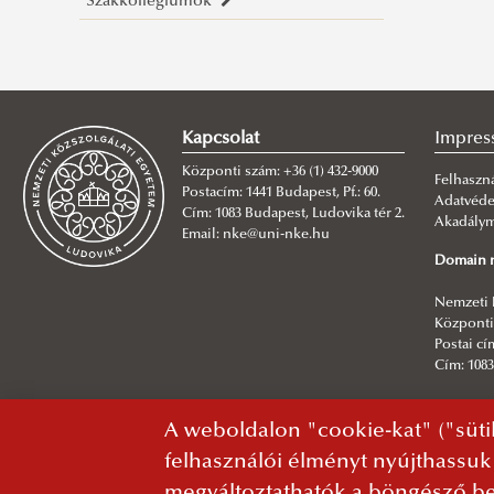
Szakkollégiumok
PhD hallgatóink, tudományos
Céljaink
Bemutatkozás
Magyary Zoltán Szakkollégium
ösztöndíjasaink
Eredményeink
Kutatóink
Ostrakon Szakkollégium
Korábbi kutatóink
Mediatization and Society: Truth,
Céljaink
Nemzetközi és Európai
Vendégkutatóink, tudományos
Trust, Technology
Eredményeink
Kapcsolat
Impres
Szakkollégium
tanácsadó testületünk
Call for Abstracts
Központi szám: +36 (1) 432-9000
Pályázati felhívások
Publikációink
Program
Felhaszná
Postacím: 1441 Budapest, Pf.: 60.
Adatvéd
Tudástranszfer, hallgatói missziónk,
Cím: 1083 Budapest, Ludovika tér 2.
Akadályme
Email: nke@uni-nke.hu
rendezvényeink
Domain n
A kutatóműhely élete képekben
Nemzeti 
Központi 
Postai cím
Cím: 1083
Főszerke
A weboldalon "cookie-kat" ("süti
NKE Info
felhasználói élményt nyújthassuk
megváltoztathatók a böngésző be