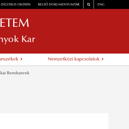
DIGITÁLIS OKTATÁS
BELSŐ DOKUMENTUMTÁR
ENG
YETEM
nyok Kar
anszékek
Nemzetközi kapcsolatok
ikai Rendszerek