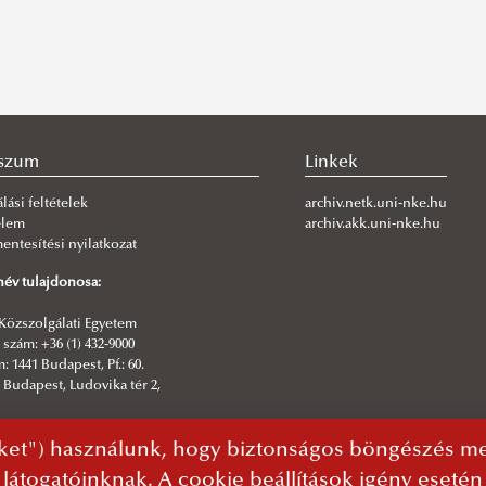
szum
Linkek
lási feltételek
archiv.netk.uni-nke.hu
elem
archiv.akk.uni-nke.hu
ntesítési nyilatkozat
év tulajdonosa:
Közszolgálati Egyetem
szám: +36 (1) 432-9000
: 1441 Budapest, Pf.: 60.
 Budapest, Ludovika tér 2,
sztő:
ket") használunk, hogy biztonságos böngészés mel
rmatikai Igazgatóság | NKE Kommunikáció
 látogatóinknak. A cookie beállítások igény eseté