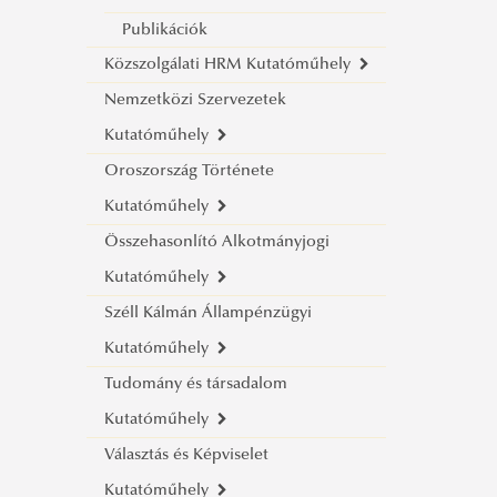
Publikációk
Közszolgálati HRM Kutatóműhely
Nemzetközi Szervezetek
Bemutatkozás
Kutatóműhely
Kutatóink
Oroszország Története
Céljaink
Küldetésünk
Kutatóműhely
Eredményeink
Tagjaink
Összehasonlító Alkotmányjogi
Rendezvényeink
Bemutatkozás
Kutatóműhely
Publikációink
Kutatóink
Széll Kálmán Állampénzügyi
Céljaink
Bemutatkozás
Kutatóműhely
Eredményeink
Kutatóink
Tudomány és társadalom
Céljaink
Az intézet küldetése, társadalmi
Kutatóműhely
Eredményeink
felelősségvállalása
Választás és Képviselet
A névadóról
Bemutatkozás
Kutatóműhely
Kutatóink
Kutatóink