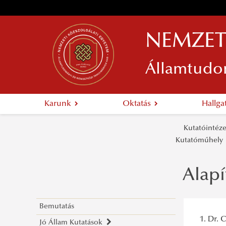
NEMZET
Államtudo
Karunk
Oktatás
Hallg
Kutatóintéz
Kutatóműhel
Alapí
Bemutatás
1. Dr. 
Jó Állam Kutatások