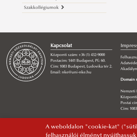
Szakkollégiumok
PhD hallgatóink, tudományos
Céljaink
Bemutatkozás
Magyary Zoltán Szakkollégium
ösztöndíjasaink
Eredményeink
Kutatóink
Ostrakon Szakkollégium
Korábbi kutatóink
Mediatization and Society: Truth,
Céljaink
Nemzetközi és Európai
Vendégkutatóink, tudományos
Trust, Technology
Eredményeink
Kapcsolat
Impres
Szakkollégium
tanácsadó testületünk
Call for Abstracts
Központi szám: +36 (1) 432-9000
Pályázati felhívások
Publikációink
Program
Felhaszná
Postacím: 1441 Budapest, Pf.: 60.
Adatvéd
Tudástranszfer, hallgatói missziónk,
Cím: 1083 Budapest, Ludovika tér 2.
Akadályme
Email: nke@uni-nke.hu
rendezvényeink
Domain n
A kutatóműhely élete képekben
Nemzeti 
Központi 
Postai cím
Cím: 1083
Főszerke
A weboldalon "cookie-kat" ("süti
NKE Info
felhasználói élményt nyújthassuk