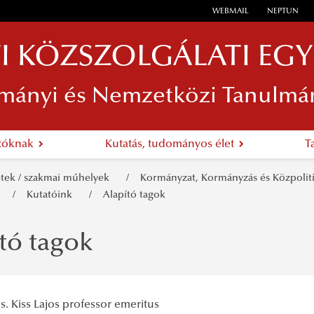
WEBMAIL
NEPTUN
I KÖZSZOLGÁLATI EG
mányi és Nemzetközi Tanulmá
atóknak
Kutatás, tudományos élet
T
etek / szakmai műhelyek
Kormányzat, Kormányzás és Közpolit
y
Kutatóink
Alapító tagok
tó tagok
Cs. Kiss Lajos professor emeritus