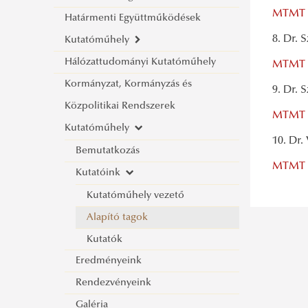
MTMT 
Hírlevél Archívum 2018.
Határmenti Együttműködések
2017)
8. Dr.
Hírlevél Archívum 2017.
Kutatóműhely
A jóllét mérésének lehetőségei és
Hálózattudományi Kutatóműhely
az egészséggel kapcsolatos
Küldetésünk
MTMT 
Kormányzat, Kormányzás és
populációs mérések
Határon Átnyúló
9. Dr.
Közpolitikai Rendszerek
Kezdeményezések Közép-európai
MTMT 
Kutatóműhely
Segítő Szolgálata (CESCI)
10. Dr
Tagjaink
Bemutatkozás
MTMT 
Alapító dokumentumaink
Kutatóink
Életünk képekben
Kutatóműhely vezető
Rendezvények
Alapító tagok
Publikációink
Kutatók
Eredményeink
Rendezvényeink
Galéria