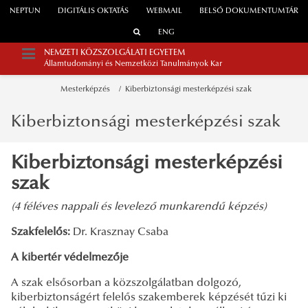
NEPTUN
DIGITÁLIS OKTATÁS
WEBMAIL
BELSŐ DOKUMENTUMTÁR
ENG
NEMZETI KÖZSZOLGÁLATI EGYETEM
Államtudományi és Nemzetközi Tanulmányok Kar
Mesterképzés
Kiberbiztonsági mesterképzési szak
Kiberbiztonsági mesterképzési szak
Kiberbiztonsági mesterképzési
szak
(4 féléves nappali és levelező munkarendű képzés)
Szakfelelős:
Dr. Krasznay Csaba
A kibertér védelmezője
A szak elsősorban a közszolgálatban dolgozó,
kiberbiztonságért felelős szakemberek képzését tűzi ki