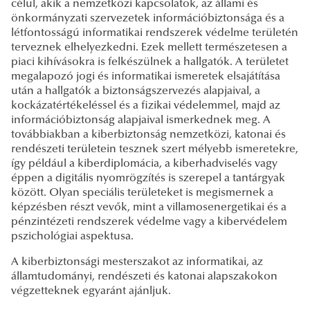
célul, akik a nemzetközi kapcsolatok, az állami és
önkormányzati szervezetek információbiztonsága és a
létfontosságú informatikai rendszerek védelme területén
terveznek elhelyezkedni. Ezek mellett természetesen a
piaci kihívásokra is felkészülnek a hallgatók. A területet
megalapozó jogi és informatikai ismeretek elsajátítása
után a hallgatók a biztonságszervezés alapjaival, a
kockázatértékeléssel és a fizikai védelemmel, majd az
információbiztonság alapjaival ismerkednek meg. A
továbbiakban a kiberbiztonság nemzetközi, katonai és
rendészeti területein tesznek szert mélyebb ismeretekre,
így például a kiberdiplomácia, a kiberhadviselés vagy
éppen a digitális nyomrögzítés is szerepel a tantárgyak
között. Olyan speciális területeket is megismernek a
képzésben részt vevők, mint a villamosenergetikai és a
pénzintézeti rendszerek védelme vagy a kibervédelem
pszichológiai aspektusa.
A kiberbiztonsági mesterszakot az informatikai, az
államtudományi, rendészeti és katonai alapszakokon
végzetteknek egyaránt ajánljuk.