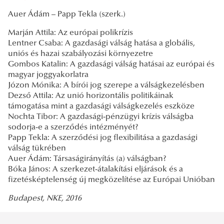
Auer Ádám – Papp Tekla (szerk.)
Marján Attila: Az európai polikrízis
Lentner Csaba: A gazdasági válság hatása a globális,
uniós és hazai szabályozási környezetre
Gombos Katalin: A gazdasági válság hatásai az európai és
magyar joggyakorlatra
Józon Mónika: A bírói jog szerepe a válságkezelésben
Dezső Attila: Az unió horizontális politikáinak
támogatása mint a gazdasági válságkezelés eszköze
Nochta Tibor: A gazdasági-pénzügyi krízis válságba
sodorja-e a szerződés intézményét?
Papp Tekla: A szerződési jog flexibilitása a gazdasági
válság tükrében
Auer Ádám: Társaságirányítás (a) válságban?
Bóka János: A szerkezet-átalakítási eljárások és a
fizetésképtelenség új megközelítése az Európai Unióban
Budapest, NKE, 2016