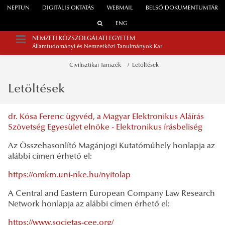
NEPTUN
DIGITÁLIS OKTATÁS
WEBMAIL
BELSŐ DOKUMENTUMTÁR
ENG
NEMZETI KÖZSZOLGÁLATI EGYETEM
Államtudományi és Nemzetközi Tanulmányok Kar
Civilisztikai Tanszék
Letöltések
Letöltések
dr. Kósa Ferenc ügyvéd, a Magyar Elektronikus Aláírás
Szövetség Egyesület elnöke - Elektronikus írásbeliség
Az Összehasonlító Magánjogi Kutatóműhely honlapja az
alábbi címen érhető el:
https://omkm.uni-nke.hu/nyitolap
A Central and Eastern European Company Law Research
Network honlapja az alábbi címen érhető el:
https://www.societas-cee.org/