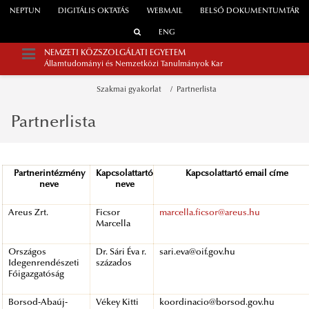
NEPTUN
DIGITÁLIS OKTATÁS
WEBMAIL
BELSŐ DOKUMENTUMTÁR
ENG
NEMZETI KÖZSZOLGÁLATI EGYETEM
Államtudományi és Nemzetközi Tanulmányok Kar
Szakmai gyakorlat
Partnerlista
Partnerlista
Partnerintézmény
Kapcsolattartó
Kapcsolattartó email címe
neve
neve
Areus Zrt.
Ficsor
marcella.ficsor@areus.hu
Marcella
Országos
Dr. Sári Éva r.
sari.eva@oif.gov.hu
Idegenrendészeti
százados
Főigazgatóság
Borsod-Abaúj-
Vékey Kitti
koordinacio@borsod.gov.hu