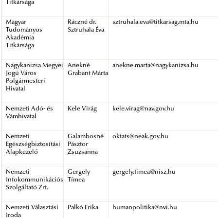
Titkársága
Magyar
Ráczné dr.
sztruhala.eva@titkarsag.mta.hu
Tudományos
Sztruhala Éva
Akadémia
Titkársága
Nagykanizsa Megyei
Anekné
anekne.marta@nagykanizsa.hu
Jogú Város
Grabant Márta
Polgármesteri
Hivatal
Nemzeti Adó- és
Kele Virág
kele.virag@nav.gov.hu
Vámhivatal
Nemzeti
Galambosné
oktats@neak.gov.hu
Egészségbiztosítási
Pásztor
Alapkezelő
Zsuzsanna
Nemzeti
Gergely
gergely.timea@nisz.hu
Infokommunikációs
Tímea
Szolgáltató Zrt.
Nemzeti Választási
Palkó Erika
humanpolitika@nvi.hu
Iroda