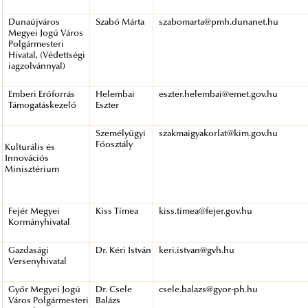
Dunaújváros
Szabó Márta
szabomarta@pmh.dunanet.hu
Megyei Jogú Város
Polgármesteri
Hivatal, (Védettségi
iagzolvánnyal)
Emberi Erőforrás
Helembai
eszter.helembai@emet.gov.hu
Támogatáskezelő
Eszter
Személyügyi
szakmaigyakorlat@kim.gov.hu
Főosztály
Kulturális és
Innovációs
Minisztérium
Fejér Megyei
Kiss Tímea
kiss.timea@fejer.gov.hu
Kormányhivatal
Gazdasági
Dr. Kéri István
keri.istvan@gvh.hu
Versenyhivatal
Győr Megyei Jogú
Dr. Csele
csele.balazs@gyor-ph.hu
Város Polgármesteri
Balázs