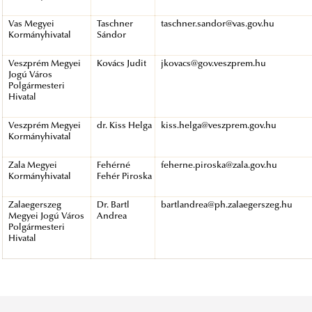
Vas Megyei
Taschner
taschner.sandor@vas.gov.hu
Kormányhivatal
Sándor
Veszprém Megyei
Kovács Judit
jkovacs@gov.veszprem.hu
Jogú Város
Polgármesteri
Hivatal
Veszprém Megyei
dr. Kiss Helga
kiss.helga@veszprem.gov.hu
Kormányhivatal
Zala Megyei
Fehérné
feherne.piroska@zala.gov.hu
Kormányhivatal
Fehér Piroska
Zalaegerszeg
Dr. Bartl
bartlandrea@ph.zalaegerszeg.hu
Megyei Jogú Város
Andrea
Polgármesteri
Hivatal