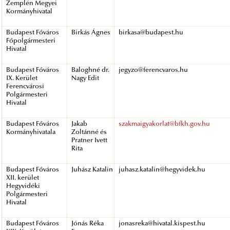
Zemplén Megyei
Kormányhivatal
Budapest Főváros
Birkás Ágnes
birkasa@budapest.hu
Főpolgármesteri
Hivatal
Budapest Főváros
Baloghné dr.
jegyzo@ferencvaros.hu
IX. Kerület
Nagy Edit
Ferencvárosi
Polgármesteri
Hivatal
Budapest Főváros
Jakab
szakmaigyakorlat@bfkh.gov.hu
Kormányhivatala
Zoltánné és
Pratner Ivett
Rita
Budapest Főváros
Juhász Katalin
juhasz.katalin@hegyvidek.hu
XII. kerület
Hegyvidéki
Polgármesteri
Hivatal
Budapest Főváros
Jónás Réka
jonasreka@hivatal.kispest.hu