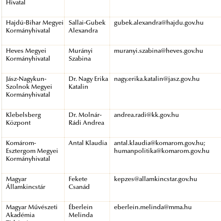
Hivatal
Hajdú-Bihar Megyei
Sallai-Gubek
gubek.alexandra@hajdu.gov.hu
Kormányhivatal
Alexandra
Heves Megyei
Murányi
muranyi.szabina@heves.gov.hu
Kormányhivatal
Szabina
Jász-Nagykun-
Dr. Nagy Erika
nagy.erika.katalin@jasz.gov.hu
Szolnok Megyei
Katalin
Kormányhivatal
Klebelsberg
Dr. Molnár-
andrea.radi@kk.gov.hu
Központ
Rádi Andrea
Komárom-
Antal Klaudia
antal.klaudia@komarom.gov.hu;
Esztergom Megyei
humanpolitika@komarom.gov.hu
Kormányhivatal
Magyar
Fekete
kepzes@allamkincstar.gov.hu
Államkincstár
Csanád
Magyar Művészeti
Éberlein
eberlein.melinda@mma.hu
Akadémia
Melinda