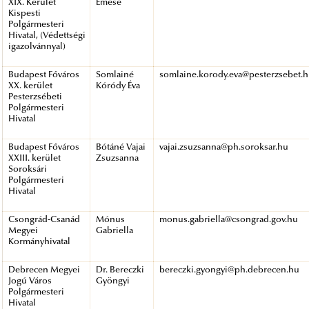
XIX. Kerület
Emese
Kispesti
Polgármesteri
Hivatal, (Védettségi
igazolvánnyal)
Budapest Főváros
Somlainé
somlaine.korody.eva@pesterzsebet.
XX. kerület
Kóródy Éva
Pesterzsébeti
Polgármesteri
Hivatal
Budapest Főváros
Bótáné Vajai
vajai.zsuzsanna@ph.soroksar.hu
XXIII. kerület
Zsuzsanna
Soroksári
Polgármesteri
Hivatal
Csongrád-Csanád
Mónus
monus.gabriella@csongrad.gov.hu
Megyei
Gabriella
Kormányhivatal
Debrecen Megyei
Dr. Bereczki
bereczki.gyongyi@ph.debrecen.hu
Jogú Város
Gyöngyi
Polgármesteri
Hivatal