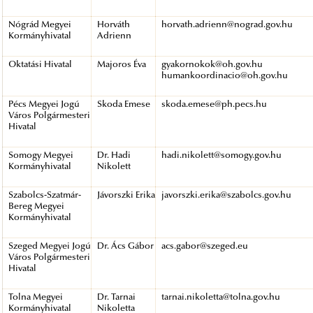
Nógrád Megyei
Horváth
horvath.adrienn@nograd.gov.hu
Kormányhivatal
Adrienn
Oktatási Hivatal
Majoros Éva
gyakornokok@oh.gov.hu
humankoordinacio@oh.gov.hu
Pécs Megyei Jogú
Skoda Emese
skoda.emese@ph.pecs.hu
Város Polgármesteri
Hivatal
Somogy Megyei
Dr. Hadi
hadi.nikolett@somogy.gov.hu
Kormányhivatal
Nikolett
Szabolcs-Szatmár-
Jávorszki Erika
javorszki.erika@szabolcs.gov.hu
Bereg Megyei
Kormányhivatal
Szeged Megyei Jogú
Dr. Ács Gábor
acs.gabor@szeged.eu
Város Polgármesteri
Hivatal
Tolna Megyei
Dr. Tarnai
tarnai.nikoletta@tolna.gov.hu
Kormányhivatal
Nikoletta