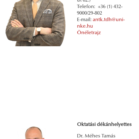
út 82.)
Telefon: +36 (1) 432-
9000/29-802
E-mail:
antk.tdh@uni-
nke.hu
Önéletrajz
Oktatási dékánhelyettes
Dr. Méhes Tamás