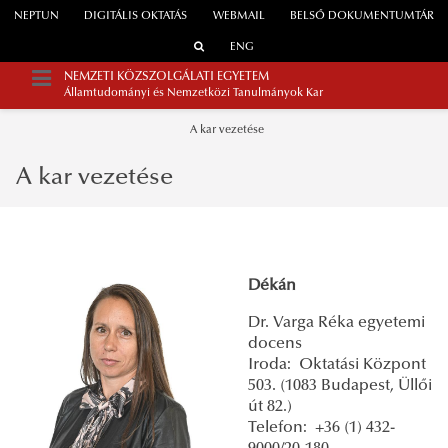
NEPTUN
DIGITÁLIS OKTATÁS
WEBMAIL
BELSŐ DOKUMENTUMTÁR
ENG
NEMZETI KÖZSZOLGÁLATI EGYETEM
Államtudományi és Nemzetközi Tanulmányok Kar
A kar vezetése
A kar vezetése
Dékán
Dr. Varga Réka egyetemi
docens
Iroda: Oktatási Központ
503. (1083 Budapest, Üllői
út 82.)
Telefon: +36 (1) 432-