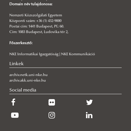
Domain név tulajdonosa:
A Kari Tanács 2019. évi határozatai
Nemzeti Közszolgálati Egyetem
Központi szám: +36 (1) 432-9000
Postai cím: 1441 Budapest, Pf.: 60.
Cím: 1083 Budapest, Ludovika tér 2,
Főszerkesztő:
NKE Informatikai Igazgatóság | NKE Kommunikáció
Linkek
archiv.netk.uni-nke.hu
archiv.akk.uni-nke.hu
Social media