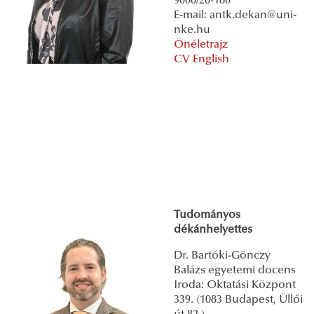
9000/20-180
E-mail: antk.dekan@uni-
nke.hu
Önéletrajz
CV English
Tudományos
dékánhelyettes
Dr. Bartóki-Gönczy
Balázs egyetemi docens
Iroda: Oktatási Központ
339. (1083 Budapest, Üllői