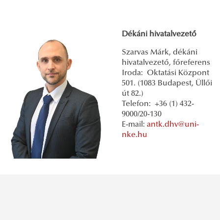
Dékáni hivatalvezető
Szarvas Márk, dékáni
hivatalvezető, főreferens
Iroda: Oktatási Központ
501. (1083 Budapest, Üllői
út 82.)
Telefon: +36 (1) 432-
9000/20-130
E-mail:
antk.dhv@uni-
nke.hu