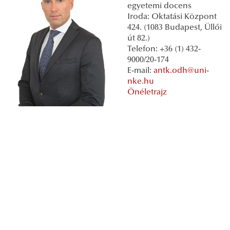
egyetemi docens
Iroda: Oktatási Központ
424. (1083 Budapest, Üllői
út 82.)
Telefon: +36 (1) 432-
9000/20-174
E-mail:
antk.odh@uni-
nke.hu
Önéletrajz