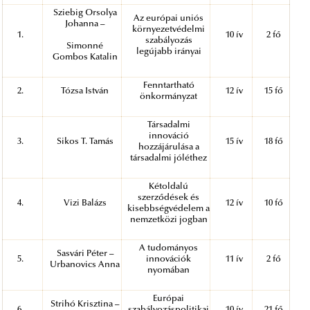
Sziebig Orsolya
Az európai uniós
Johanna –
környezetvédelmi
1.
10 ív
2 fő
szabályozás
Simonné
legújabb irányai
Gombos Katalin
Fenntartható
2.
Tózsa István
12 ív
15 fő
önkormányzat
Társadalmi
innováció
3.
Sikos T. Tamás
15 ív
18 fő
hozzájárulása a
társadalmi jóléthez
Kétoldalú
szerződések és
4.
Vizi Balázs
12 ív
10 fő
kisebbségvédelem a
nemzetközi jogban
A tudományos
Sasvári Péter –
5.
innovációk
11 ív
2 fő
Urbanovics Anna
nyomában
Európai
Strihó Krisztina –
6.
szabályozáspolitikai
10 ív
21 fő