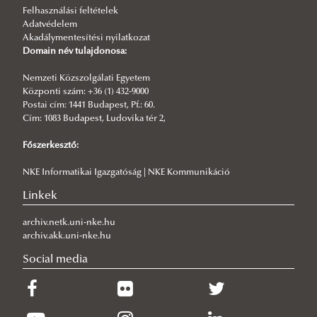
Felhasználási feltételek
Kutatási kataszter
Hírlevél Archívum 2023.
KÖFOP programokkal történő együttműködések
Tudományos láthatósági képzések
Ügyfélkiszolgálás a közigazgatásban (Közigazgatási
Adatvédelem
Kutatóintézetek / szakmai műhelyek
Hírlevél Archívum 2022.
40 éves a Közigazgatási felsőokatás
Speciális jelentés 2017)
Akadálymentesítési nyilatkozat
Domain név tulajdonosa:
Szakkollégiumok
Hírlevél Archívum 2021.
Gazdaság és Versenyképesség Kutatóintézet
A jóllét mérésének lehetőségei és az egészséggel
Nemzeti Közszolgálati Egyetem
Hírlevél Archívum 2020.
Kiberbiztonsági Kutatóintézet
Magyary Zoltán Szakkollégium
kapcsolatos populációs mérések
Központi szám: +36 (1) 432-9000
Hírlevél Archívum 2019.
Határmenti Együttműködések Kutatóműhely
Ostrakon Szakkollégium
Postai cím: 1441 Budapest, Pf.: 60.
Cím: 1083 Budapest, Ludovika tér 2,
Hírlevél Archívum 2018.
Hálózattudományi Kutatóműhely
Nemzetközi és Európai Szakkollégium
Küldetésünk
Főszerkesztő:
Hírlevél Archívum 2017.
Kormányzat, Kormányzás és Közpolitikai Rendszerek
Pályázati felhívások
Határon Átnyúló Kezdeményezések Közép-európai
NKE Informatikai Igazgatóság | NKE Kommunikáció
Kutatóműhely
Segítő Szolgálata (CESCI)
Linkek
Közszolgálati HRM Kutatóműhely
Tagjaink
Bemutatkozás
Nemzetközi Szervezetek Kutatóműhely
Alapító dokumentumaink
Kutatóink
Bemutatkozás
archiv.netk.uni-nke.hu
archiv.akk.uni-nke.hu
Oroszország Története Kutatóműhely
Életünk képekben
Eredményeink
Kutatóink
Küldetésünk
Kutatóműhely vezető
Social media
Összehasonlító Alkotmányjogi Kutatóműhely
Rendezvények
Rendezvényeink
Céljaink
Tagjaink
Bemutatkozás
Alapító tagok
Széll Kálmán Állampénzügyi Kutatóműhely
Publikációink
Galéria
Eredményeink
Rendezvényeink
Kutatóink
Bemutatkozás
Kutatók
Tudomány és társadalom Kutatóműhely
Publikációk
Publikációink
Céljaink
Kutatóink
Az intézet küldetése, társadalmi felelősségvállalása