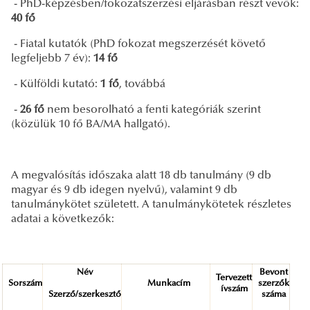
- PhD-képzésben/fokozatszerzési eljárásban részt vevők:
40 fő
- Fiatal kutatók (PhD fokozat megszerzését követő
legfeljebb 7 év):
14 fő
- Külföldi kutató:
1 fő
, továbbá
-
26 fő
nem besorolható a fenti kategóriák szerint
(közülük 10 fő BA/MA hallgató).
A megvalósítás időszaka alatt 18 db tanulmány (9 db
magyar és 9 db idegen nyelvű), valamint 9 db
tanulmánykötet született. A tanulmánykötetek részletes
adatai a következők:
Név
Bevont
Tervezett
Sorszám
Munkacím
szerzők
ívszám
Szerző/szerkesztő
száma