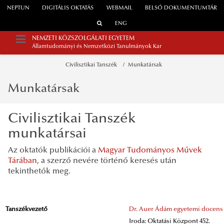
NEPTUN
DIGITÁLIS OKTATÁS
WEBMAIL
BELSŐ DOKUMENTUMTÁR
ENG
NEMZETI KÖZSZOLGÁLATI EGYETEM
Államtudományi és Nemzetközi Tanulmányok Kar
Civilisztikai Tanszék
Munkatársak
Munkatársak
Civilisztikai Tanszék
munkatársai
Az oktatók publikációi a
Magyar Tudományos Művek
Tárában
, a szerző nevére történő keresés után
tekinthetők meg.
Tanszékvezető
Dr. Auer Ádám egyetemi docens
Iroda: Oktatási Központ 452.