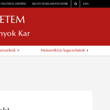
DIGITÁLIS OKTATÁS
BELSŐ DOKUMENTUMTÁR
ENG
YETEM
nyok Kar
anszékek
Nemzetközi kapcsolatok