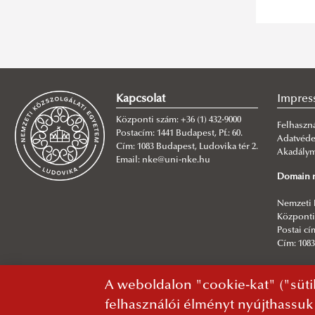
Kapcsolat
Impres
Központi szám: +36 (1) 432-9000
Felhaszná
Postacím: 1441 Budapest, Pf.: 60.
Adatvéd
Cím: 1083 Budapest, Ludovika tér 2.
Akadályme
Email: nke@uni-nke.hu
Domain n
Nemzeti 
Központi 
Postai cím
Cím: 1083
Főszerke
A weboldalon "cookie-kat" ("süti
NKE Info
felhasználói élményt nyújthassuk