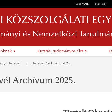
WEBMAIL
NEPTUN
I KÖZSZOLGÁLATI EG
mányi és Nemzetközi Tanulmá
atóknak
Kutatás, tudományos élet
T
nyi Hírlevél
Hírlevél Archívum 2025.
vél Archívum 2025.