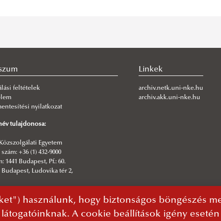
szum
Linkek
lási feltételek
archiv.netk.uni-nke.hu
elem
archiv.akk.uni-nke.hu
ntesítési nyilatkozat
év tulajdonosa:
Közszolgálati Egyetem
szám: +36 (1) 432-9000
: 1441 Budapest, Pf.: 60.
 Budapest, Ludovika tér 2,
sztő:
ket") használunk, hogy biztonságos böngészés mel
rmatikai Igazgatóság | NKE Kommunikáció
 látogatóinknak. A cookie beállítások igény eseté