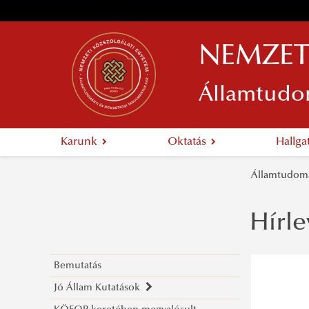
NEMZET
Államtudo
Karunk
Oktatás
Hallg
Államtudomá
Hírle
Bemutatás
Jó Állam Kutatások