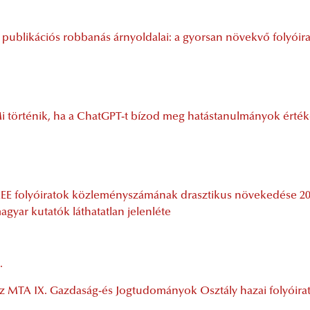
 publikációs robbanás árnyoldalai: a gyorsan növekvő folyóira
i történik, ha a ChatGPT-t bízod meg hatástanulmányok érték
EEE folyóiratok közleményszámának drasztikus növekedése 202
agyar kutatók láthatatlan jelenléte
.
z MTA IX. Gazdaság-és Jogtudományok Osztály hazai folyóira