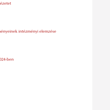
dézetet
edményeinek intézményi elemzése
2024-ben