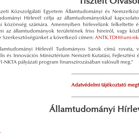
Tisztelt Olvasó
eti Közszolgálati Egyetem Államtudományi és Nemzetkö
udományi Hírlevél célja az államtudományokkal kapcsolato
i közönség számára. Amennyiben hírlevelünk felkeltette é
lni az államtudományok területének friss híreiről, vagy közl
e Szerkesztőségünket a következő címen:
ANTK.TDH@uni-nk
lamtudományi Hírlevél Tudományos Sarok című rovata, v
lis és Innovációs Minisztérium Nemzeti Kutatási, Fejlesztési 
1-NKTA pályázati program finanszírozásában valósult meg.”
-------------------------------------------
Adatvédelmi tájékoztató megt
-------------------------------------------
Államtudományi Hírlev
.