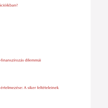
ációikban?
finanszírozás dilemmái
rtelmezése: A siker feltételeinek