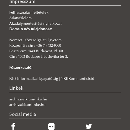
Impresszum
Kutatóintézetek / szakmai műhelyek
Hírlevél Archívum 2022.
40 éves a Közigazgatási felsőokatás
(Közigazgatási Speciális jelentés)
Felhasználási feltételek
Hírlevél Archívum 2021.
Gazdaság és Versenyképesség Kutatóintézet
Ügyfélkiszolgálás a közigazgatásban (Közigazgatási
Adatvédelem
Hírlevél Archívum 2020.
Kiberbiztonsági Kutatóintézet
Speciális jelentés 2017)
Akadálymentesítési nyilatkozat
Domain név tulajdonosa:
Hírlevél Archívum 2019.
Határmenti Együttműködések Kutatóműhely
A jóllét mérésének lehetőségei és az egészséggel
Nemzeti Közszolgálati Egyetem
Hírlevél Archívum 2018.
Hálózattudományi Kutatóműhely
kapcsolatos populációs mérések
Küldetésünk
Központi szám: +36 (1) 432-9000
Hírlevél Archívum 2017.
Kormányzat, Kormányzás és Közpolitikai Rendszerek
Postai cím: 1441 Budapest, Pf.: 60.
Határon Átnyúló Kezdeményezések Közép-európai
Cím: 1083 Budapest, Ludovika tér 2,
Kutatóműhely
Segítő Szolgálata (CESCI)
Főszerkesztő:
Tagjaink
Bemutatkozás
NKE Informatikai Igazgatóság | NKE Kommunikáció
Alapító dokumentumaink
Kutatóink
Linkek
Életünk képekben
Eredményeink
Kutatóműhely vezető
Rendezvények
Rendezvényeink
Alapító tagok
archiv.netk.uni-nke.hu
archiv.akk.uni-nke.hu
Publikációink
Galéria
Kutatók
Social media
Publikációk
Közszolgálati HRM Kutatóműhely