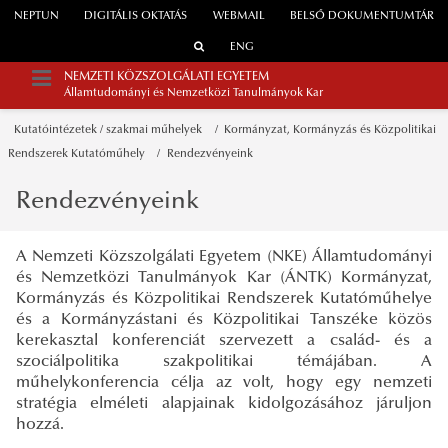
NEPTUN
DIGITÁLIS OKTATÁS
WEBMAIL
BELSŐ DOKUMENTUMTÁR
ENG
NEMZETI KÖZSZOLGÁLATI EGYETEM
Államtudományi és Nemzetközi Tanulmányok Kar
Kutatóintézetek / szakmai műhelyek
Kormányzat, Kormányzás és Közpolitikai
Rendszerek Kutatóműhely
Rendezvényeink
Rendezvényeink
A Nemzeti Közszolgálati Egyetem (NKE) Államtudományi
és Nemzetközi Tanulmányok Kar (ÁNTK) Kormányzat,
Kormányzás és Közpolitikai Rendszerek Kutatóműhelye
és a Kormányzástani és Közpolitikai Tanszéke közös
kerekasztal konferenciát szervezett a család- és a
szociálpolitika szakpolitikai témájában. A
műhelykonferencia célja az volt, hogy egy nemzeti
stratégia elméleti alapjainak kidolgozásához járuljon
hozzá.