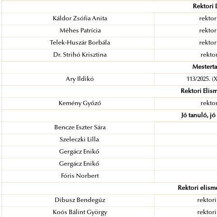
Rektori 
Káldor Zsófia Anita
rektor
Méhes Patrícia
rektor
Telek-Huszár Borbála
rektor
Dr. Strihó Krisztina
rektor
Mesterta
Ary Ildikó
113/2025. (
Rektori Elis
Kemény Győző
rektor
Jó tanuló, jó
Bencze Eszter Sára
Szeleczki Lilla
Gergácz Enikő
Gergácz Enikő
Fóris Norbert
Rektori elism
Dibusz Bendegúz
rektori
Koós Bálint György
rektori