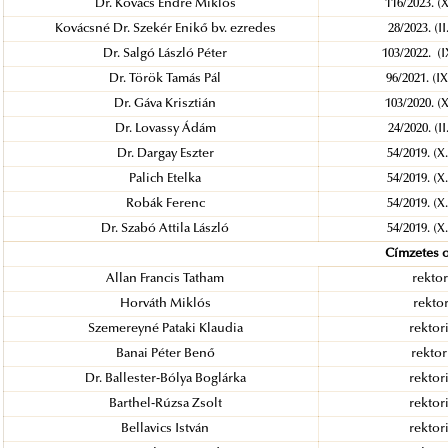
Dr. Kovács Endre Miklós
116/2023. (
Kovácsné Dr. Szekér Enikő bv. ezredes
28/2023. (I
Dr. Salgó László Péter
103/2022. (
Dr. Török Tamás Pál
96/2021. (I
Dr. Gáva Krisztián
103/2020. (
Dr. Lovassy Ádám
24/2020. (I
Dr. Dargay Eszter
54/2019. (
Palich Etelka
54/2019. (
Robák Ferenc
54/2019. (
Dr. Szabó Attila László
54/2019. (
Címzetes o
Allan Francis Tatham
rektor
Horváth Miklós
rektor
Szemereyné Pataki Klaudia
rektori
Banai Péter Benő
rektor
Dr. Ballester-Bólya Boglárka
rektori
Barthel-Rúzsa Zsolt
rektori
Bellavics István
rektori