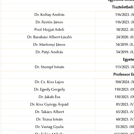
Tiszteletbel
Dr. Koltay András
116/2023. (
Dr. Füstös János
116/2023. (
Prof. Hojjat Adeli
18/2022. (I
Dr. Barabási Albert-László
24/2020. (I
Dr. Martonyi János
54/2019. (
Dr. Patyi András
54/2019. (
Egyete
Dr. Stumpf István
113/2025. (
Professor E
Dr. Cs. Kiss Lajos
104/2024. (
Dr. Egedy Gergely
110/2023. (
Dr. Jakab Éva
110/2023. (
Dr. Kiss György Árpád
81/2023. (
Dr. Takács Albert
65/2023. (
Dr. Tózsa István
60/2023. (
Dr. Vastag Gyula
35/2023. (I