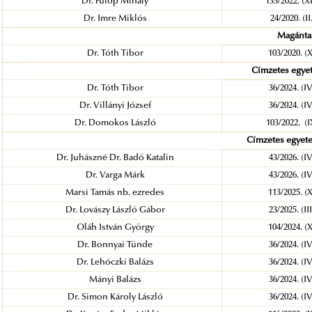
Dr. Fülöp Mihály
133/2022. (X
Dr. Imre Miklós
24/2020. (I
Magánta
Dr. Tóth Tibor
103/2020. (
Címzetes egyet
Dr. Tóth Tibor
36/2024. (I
Dr. Villányi József
36/2024. (I
Dr. Domokos László
103/2022. (
Címzetes egyet
Dr. Juhászné Dr. Badó Katalin
43/2026. (I
Dr. Varga Márk
43/2026. (I
Marsi Tamás nb. ezredes
113/2025. (
Dr. Lovászy László Gábor
23/2025. (I
Oláh István György
104/2024. (
Dr. Bonnyai Tünde
36/2024. (I
Dr. Lehóczki Balázs
36/2024. (I
Mányi Balázs
36/2024. (I
Dr. Simon Károly László
36/2024. (I