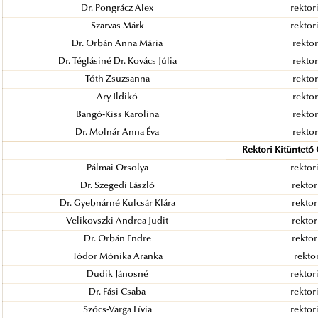
Dr. Pongrácz Alex
rektori
Szarvas Márk
rektori
Dr. Orbán Anna Mária
rektor
Dr. Téglásiné Dr. Kovács Júlia
rektor
Tóth Zsuzsanna
rektor
Ary Ildikó
rektor
Bangó-Kiss Karolina
rektor
Dr. Molnár Anna Éva
rektor
Rektori Kitüntető 
Pálmai Orsolya
rektori
Dr. Szegedi László
rektor
Dr. Gyebnárné Kulcsár Klára
rektor
Velikovszki Andrea Judit
rektor
Dr. Orbán Endre
rektor
Tódor Mónika Aranka
rektor
Dudik Jánosné
rektori
Dr. Fási Csaba
rektori
Szőcs-Varga Lívia
rektori