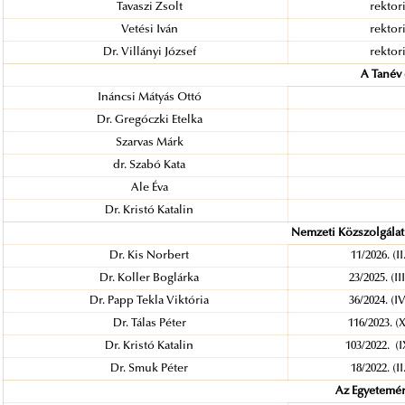
Tavaszi Zsolt
rektori
Vetési Iván
rektori
Dr. Villányi József
rektori
A Tanév
Ináncsi Mátyás Ottó
Dr. Gregóczki Etelka
Szarvas Márk
dr. Szabó Kata
Ale Éva
Dr. Kristó Katalin
Nemzeti Közszolgála
Dr. Kis Norbert
11/2026. (I
Dr. Koller Boglárka
23/2025. (I
Dr. Papp Tekla Viktória
36/2024. (I
Dr. Tálas Péter
116/2023. (
Dr. Kristó Katalin
103/2022. (
Dr. Smuk Péter
18/2022. (I
Az Egyetemé