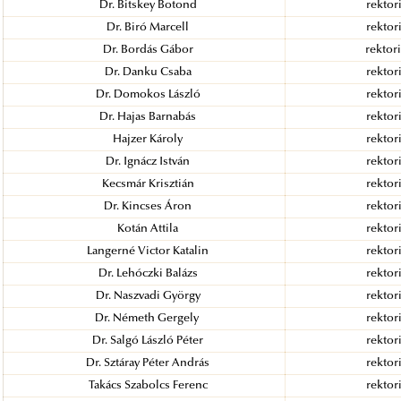
Dr. Bitskey Botond
rektori
Dr. Biró Marcell
rektori
Dr. Bordás Gábor
rektori
Dr. Danku Csaba
rektori
Dr. Domokos László
rektori
Dr. Hajas Barnabás
rektori
Hajzer Károly
rektori
Dr. Ignácz István
rektori
Kecsmár Krisztián
rektori
Dr. Kincses Áron
rektori
Kotán Attila
rektori
Langerné Victor Katalin
rektori
Dr. Lehóczki Balázs
rektori
Dr. Naszvadi György
rektori
Dr. Németh Gergely
rektori
Dr. Salgó László Péter
rektori
Dr. Sztáray Péter András
rektori
Takács Szabolcs Ferenc
rektori