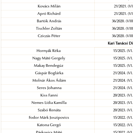
Kovács Milán
21/2021. (V
Apró Richárd
21/2021. (V
Bartók András
36/2020. (VII
Tischler Zoltán
36/2020. (VII
Cziczás Péter
36/2020. (VII
Kari Tanácsi D
Hornyák Réka
15/2025. (VI
Nagy Máté Gergely
15/2025. (VI
Makay Bendegúz
15/2025. (VI
Gáspár Boglárka
21/2024. (VI
Molnár Ákos Ádám
21/2024. (VI
Seres Johanna
21/2024. (VI
Kiss Fanni
20/2023. (VI
Nemes Lídia Kamilla
20/2023. (VI
Szabó Renáta
20/2023. (VI
Fodor Márk Joszipovics
15/2022. (VI
Katona Gergő
15/2022. (VI
Pávkovics Máté
15/2022. (VI