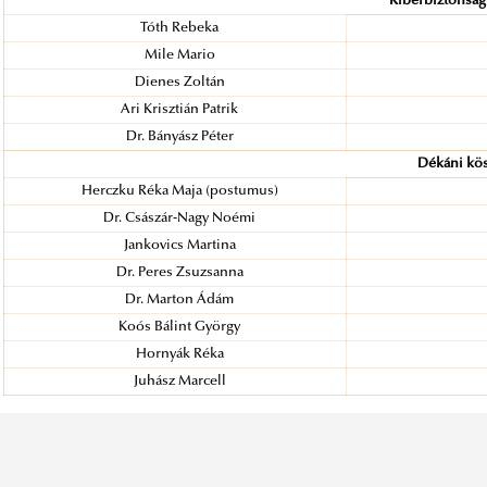
Kiberbiztonság
Tóth Rebeka
Mile Mario
Dienes Zoltán
Ari Krisztián Patrik
Dr. Bányász Péter
Dékáni kö
Herczku Réka Maja (postumus)
Dr. Császár-Nagy Noémi
Jankovics Martina
Dr. Peres Zsuzsanna
Dr. Marton Ádám
Koós Bálint György
Hornyák Réka
Juhász Marcell