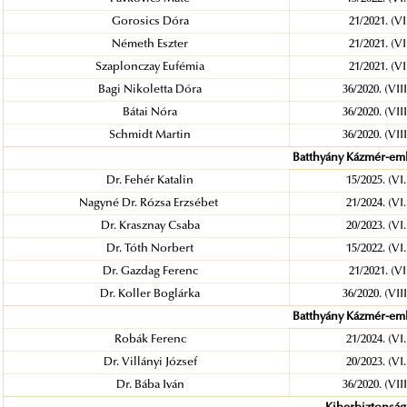
Gorosics Dóra
21/2021. (V
Németh Eszter
21/2021. (V
Szaplonczay Eufémia
21/2021. (V
Bagi Nikoletta Dóra
36/2020. (VII
Bátai Nóra
36/2020. (VII
Schmidt Martin
36/2020. (VII
Batthyány Kázmér-eml
Dr. Fehér Katalin
15/2025. (VI
Nagyné Dr. Rózsa Erzsébet
21/2024. (VI
Dr. Krasznay Csaba
20/2023. (VI
Dr. Tóth Norbert
15/2022. (VI
Dr. Gazdag Ferenc
21/2021. (V
Dr. Koller Boglárka
36/2020. (VII
Batthyány Kázmér-eml
Robák Ferenc
21/2024. (VI
Dr. Villányi József
20/2023. (VI
Dr. Bába Iván
36/2020. (VII