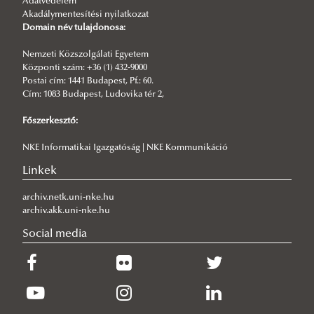
Adatvédelem
A Kari Tanács 2020. évi határozatai
Akadálymentesítési nyilatkozat
Domain név tulajdonosa:
A Kari Tanács 2019. évi határozatai
Nemzeti Közszolgálati Egyetem
Központi szám: +36 (1) 432-9000
Postai cím: 1441 Budapest, Pf.: 60.
Cím: 1083 Budapest, Ludovika tér 2,
Főszerkesztő:
NKE Informatikai Igazgatóság | NKE Kommunikáció
Linkek
archiv.netk.uni-nke.hu
archiv.akk.uni-nke.hu
Social media