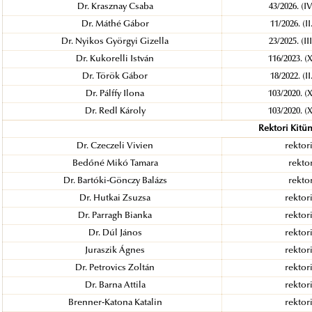
Dr. Krasznay Csaba
43/2026. (I
Dr. Máthé Gábor
11/2026. (I
Dr. Nyikos Györgyi Gizella
23/2025. (I
Dr. Kukorelli István
116/2023. (
Dr. Török Gábor
18/2022. (I
Dr. Pálffy Ilona
103/2020. (
Dr. Redl Károly
103/2020. (
Rektori Kitü
Dr. Czeczeli Vivien
rektori
Bedőné Mikó Tamara
rektor
Dr. Bartóki-Gönczy Balázs
rektor
Dr. Hutkai Zsuzsa
rektori
Dr. Parragh Bianka
rektori
Dr. Dúl János
rektori
Juraszik Ágnes
rektori
Dr. Petrovics Zoltán
rektori
Dr. Barna Attila
rektori
Brenner-Katona Katalin
rektori