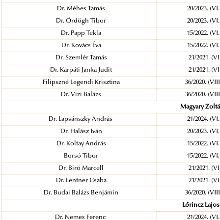
Dr. Méhes Tamás
20/2023. (VI
Dr. Ördögh Tibor
20/2023. (VI
Dr. Papp Tekla
15/2022. (VI
Dr. Kovács Éva
15/2022. (VI
Dr. Szemlér Tamás
21/2021. (V
Dr. Kárpáti Janka Judit
21/2021. (V
Filipszné Legendi Krisztina
36/2020. (VII
Dr. Vizi Balázs
36/2020. (VII
Magyary Zolt
Dr. Lapsánszky András
21/2024. (VI
Dr. Halász Iván
20/2023. (VI
Dr. Koltay András
15/2022. (VI
Borsó Tibor
15/2022. (VI
Dr. Biró Marcell
21/2021. (V
Dr. Lentner Csaba
21/2021. (V
Dr. Budai Balázs Benjámin
36/2020. (VII
Lőrincz Lajo
Dr. Nemes Ferenc
21/2024. (VI