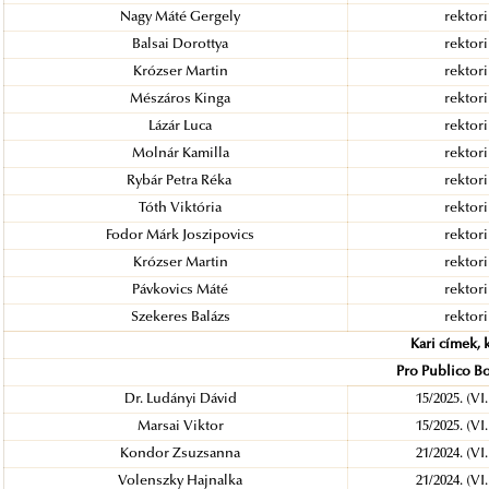
Nagy Máté Gergely
rektori
Balsai Dorottya
rektori
Krózser Martin
rektori
Mészáros Kinga
rektori
Lázár Luca
rektori
Molnár Kamilla
rektori
Rybár Petra Réka
rektori
Tóth Viktória
rektori
Fodor Márk Joszipovics
rektori
Krózser Martin
rektori
Pávkovics Máté
rektori
Szekeres Balázs
rektori
Kari címek, 
Pro Publico B
Dr. Ludányi Dávid
15/2025. (VI
Marsai Viktor
15/2025. (VI
Kondor Zsuzsanna
21/2024. (VI
Volenszky Hajnalka
21/2024. (VI