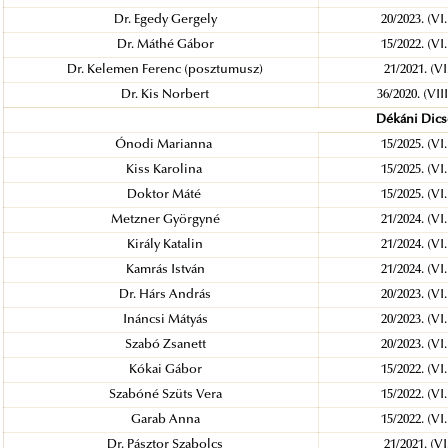
Dr. Egedy Gergely
20/2023. (VI
Dr. Máthé Gábor
15/2022. (VI
Dr. Kelemen Ferenc (posztumusz)
21/2021. (V
Dr. Kis Norbert
36/2020. (VII
Dékáni Dics
Ónodi Marianna
15/2025. (VI
Kiss Karolina
15/2025. (VI
Doktor Máté
15/2025. (VI
Metzner Györgyné
21/2024. (VI
Király Katalin
21/2024. (VI
Kamrás István
21/2024. (VI
Dr. Hárs András
20/2023. (VI
Ináncsi Mátyás
20/2023. (VI
Szabó Zsanett
20/2023. (VI
Kókai Gábor
15/2022. (VI
Szabóné Szüts Vera
15/2022. (VI
Garab Anna
15/2022. (VI
Dr. Pásztor Szabolcs
21/2021. (V