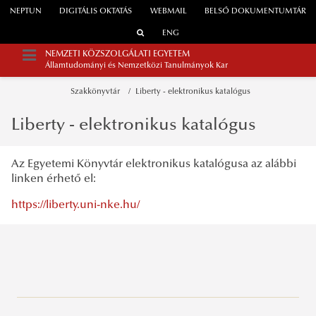
NEPTUN
DIGITÁLIS OKTATÁS
WEBMAIL
BELSŐ DOKUMENTUMTÁR
ENG
NEMZETI KÖZSZOLGÁLATI EGYETEM
Államtudományi és Nemzetközi Tanulmányok Kar
Szakkönyvtár
Liberty - elektronikus katalógus
Liberty - elektronikus katalógus
Az Egyetemi Könyvtár elektronikus katalógusa az alábbi
linken érhető el:
https://liberty.uni-nke.hu/
A kar vezetése