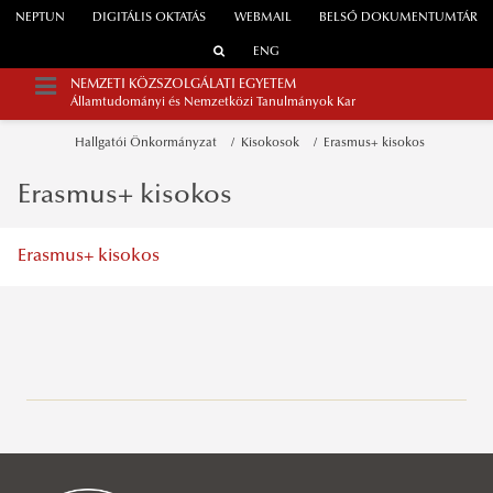
NEPTUN
DIGITÁLIS OKTATÁS
WEBMAIL
BELSŐ DOKUMENTUMTÁR
ENG
NEMZETI KÖZSZOLGÁLATI EGYETEM
Államtudományi és Nemzetközi Tanulmányok Kar
Hallgatói Önkormányzat
Kisokosok
Erasmus+ kisokos
Erasmus+ kisokos
Erasmus+ kisokos
Általános információk
INFORMÁCIÓK GÓLYÁKNAK
Tanulmányi Osztály