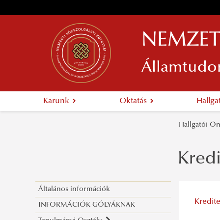
NEMZET
Államtudo
Karunk
Oktatás
Hallg
Hallgatói 
Kredi
Általános információk
Kredite
INFORMÁCIÓK GÓLYÁKNAK