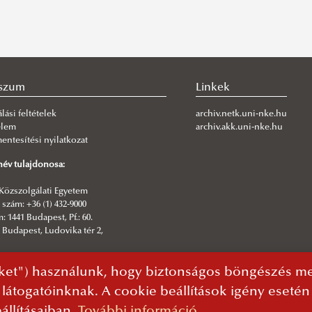
szum
Linkek
lási feltételek
archiv.netk.uni-nke.hu
elem
archiv.akk.uni-nke.hu
ntesítési nyilatkozat
év tulajdonosa:
Közszolgálati Egyetem
szám: +36 (1) 432-9000
: 1441 Budapest, Pf.: 60.
 Budapest, Ludovika tér 2,
sztő:
ket") használunk, hogy biztonságos böngészés mel
rmatikai Igazgatóság | NKE Kommunikáció
 látogatóinknak. A cookie beállítások igény eseté
állításaiban.
További információ