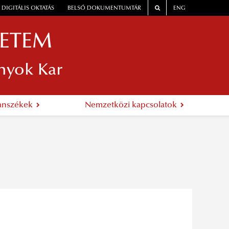
DIGITÁLIS OKTATÁS
BELSŐ DOKUMENTUMTÁR
ENG
YETEM
nyok Kar
anszékek
Nemzetközi kapcsolatok