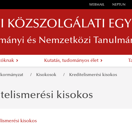
WEBMAIL
NEPTUN
I KÖZSZOLGÁLATI EG
mányi és Nemzetközi Tanulmá
atóknak
Kutatás, tudományos élet
T
Önkormányzat
Kisokosok
Kreditelismerési kisokos
telismerési kisokos
lismerési kisokos