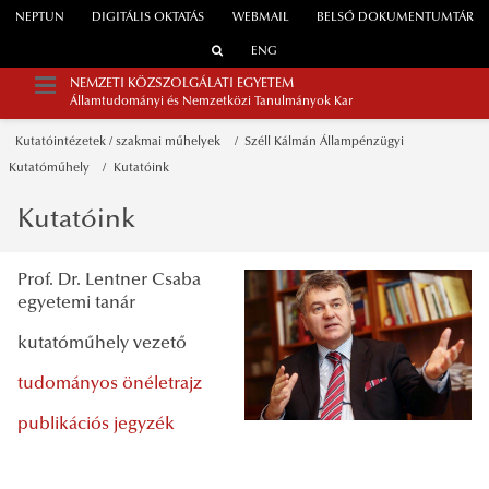
NEPTUN
DIGITÁLIS OKTATÁS
WEBMAIL
BELSŐ DOKUMENTUMTÁR
ENG
NEMZETI KÖZSZOLGÁLATI EGYETEM
Államtudományi és Nemzetközi Tanulmányok Kar
Kutatóintézetek / szakmai műhelyek
Széll Kálmán Állampénzügyi
Kutatóműhely
Kutatóink
Kutatóink
Prof. Dr. Lentner Csaba
egyetemi tanár
kutatóműhely vezető
tudományos önéletrajz
publikációs jegyzék