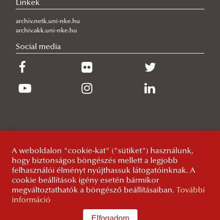
Linkek
Oroszország Története Kutatóműhely
Életünk képekben
Eredményeink
Kutatóink
Küldetésünk
Kutatóműhely vezető
Összehasonlító Alkotmányjogi Kutatóműhely
Rendezvények
Rendezvényeink
Céljaink
Tagjaink
Bemutatkozás
Alapító tagok
archiv.netk.uni-nke.hu
archiv.akk.uni-nke.hu
Széll Kálmán Állampénzügyi Kutatóműhely
Publikációink
Galéria
Eredményeink
Rendezvényeink
Kutatóink
Bemutatkozás
Kutatók
Social media
Publikációk
Publikációink
Céljaink
Kutatóink
Az intézet küldetése, társadalmi felelősségvállalása
Eredményeink
Céljaink
A névadóról
Eredményeink
Kutatóink
PhD hallgatóink, tudományos ösztöndíjasaink
Korábbi kutatóink
Vendégkutatóink, tudományos tanácsadó testületünk
Publikációink
A weboldalon "cookie-kat" ("sütiket") használunk,
Tudástranszfer, hallgatói missziónk, rendezvényeink
hogy biztonságos böngészés mellett a legjobb
felhasználói élményt nyújthassuk látogatóinknak. A
A kutatóműhely élete képekben
cookie beállítások igény esetén bármikor
megváltoztathatók a böngésző beállításaiban.
További
Tudomány és társadalom Kutatóműhely
információ
Választás és Képviselet Kutatóműhely
Bemutatkozás
Elfogadom