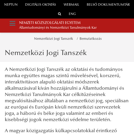
NEPTUN
DIGITÁLIS OKTATÁS
WEBMAIL
BELSŐ DOKUMENTUMTÁR
ENG
NEMZETI KÖZSZOLGÁLATI EGYETEM
Államtudományi és Nemzetközi Tanulmányok Kar
Nemzetközi Jogi Tanszék
Bemutatkozás
Nemzetközi Jogi Tanszék
A Nemzetközi Jogi Tanszék az oktatási és tudományos
munka együttes magas szintű művelésével, korszerű,
interaktivitáson alapuló oktatási módszerek
alkalmazásával kíván hozzájárulni a Államtudományi és
Nemzetközi Tanulmányok Kar célkitűzéseinek
megvalósításához általában a nemzetközi jog, speciálisan
az európai és Európán kívüli nemzetközi szervezetek
joga, a háború és béke joga valamint az emberi és
kisebbségi jogok nemzetközi védelme területén.
A magyar közigazgatás külkapcsolatokkal érintkező