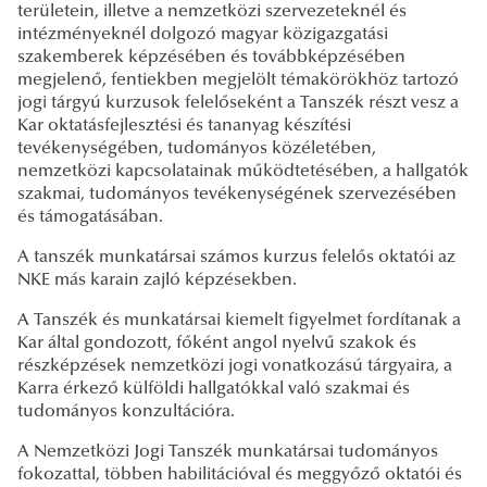
területein, illetve a nemzetközi szervezeteknél és
intézményeknél dolgozó magyar közigazgatási
szakemberek képzésében és továbbképzésében
megjelenő, fentiekben megjelölt témakörökhöz tartozó
jogi tárgyú kurzusok felelőseként a Tanszék részt vesz a
Kar oktatásfejlesztési és tananyag készítési
tevékenységében, tudományos közéletében,
nemzetközi kapcsolatainak működtetésében, a hallgatók
szakmai, tudományos tevékenységének szervezésében
és támogatásában.
A tanszék munkatársai számos kurzus felelős oktatói az
NKE más karain zajló képzésekben.
A Tanszék és munkatársai kiemelt figyelmet fordítanak a
Kar által gondozott, főként angol nyelvű szakok és
részképzések nemzetközi jogi vonatkozású tárgyaira, a
Karra érkező külföldi hallgatókkal való szakmai és
tudományos konzultációra.
A Nemzetközi Jogi Tanszék munkatársai tudományos
fokozattal, többen habilitációval és meggyőző oktatói és