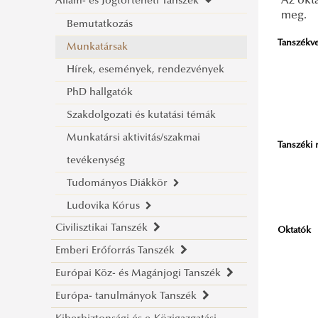
Az okt
Állam- és Jogtörténeti Tanszék
Bemutatkozás
meg.
Munkatársak
Bemutatkozás
Tanszékv
Hírek, események, rendezvények
Munkatársak
Munkatársi aktivitás/szakmai
Hírek, események, rendezvények
tevékenység
PhD hallgatók
PhD-hallgatók
Szakdolgozati és kutatási témák
Oktatott tantárgyak/letölthető
Munkatársi aktivitás/szakmai
Tanszéki 
oktatási segédletek
tevékenység
Szakdolgozati és kutatási témák
Tudományos Diákkör
Tudományos Diákkör
Ludovika Kórus
Bemutatkozás
Civilisztikai Tanszék
Események
Bemutatkozás
Oktatók
Emberi Erőforrás Tanszék
Bemutatkozás
Felhívások, események
Európai Köz- és Magánjogi Tanszék
Munkatársak
Bemutatkozás
Európa- tanulmányok Tanszék
Munkatársi aktivitás
Munkatársak
Bemutatkozás