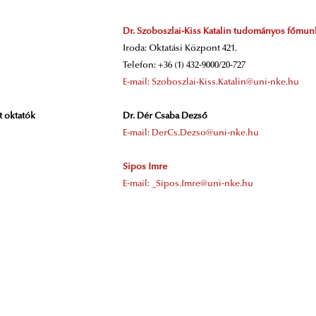
Dr. Szoboszlai-Kiss Katalin tudományos főmun
Iroda: Oktatási Központ 421.
Telefon: +36 (1) 432-9000/20-727
E-mail: Szoboszlai-Kiss.Katalin@uni-nke.hu
 oktatók
Dr. Dér Csaba Dezső
E-mail: DerCs.Dezso@uni-nke.hu
Sipos Imre
E-mail: _Sipos.Imre@uni-nke.hu