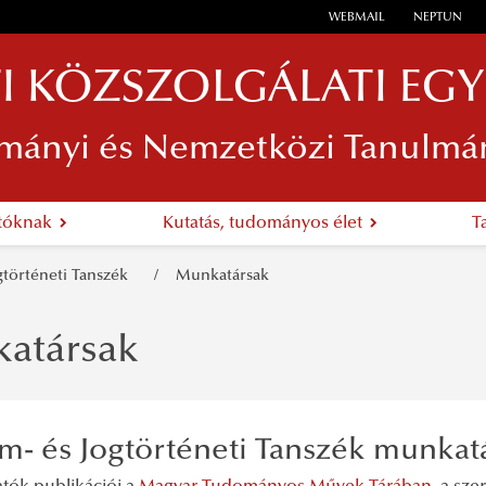
WEBMAIL
NEPTUN
I KÖZSZOLGÁLATI EG
mányi és Nemzetközi Tanulmá
atóknak
Kutatás, tudományos élet
T
gtörténeti Tanszék
Munkatársak
atársak
am- és Jogtörténeti Tanszék munkat