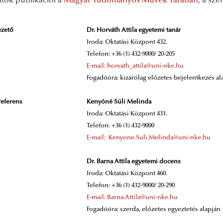
atók publikációi a
Magyar Tudományos Művek Tárában
, a sz
ezető
Dr. Horváth Attila egyetemi tanár
Iroda: Oktatási Központ 432.
Telefon: +36 (1) 432-9000/ 20-205
E-mail: horvath_attila@uni-nke.hu
Fogadóóra: kizárólag előzetes bejelentkezés al
referens
Kenyóné Süli Melinda
Iroda: Oktatási Központ 431.
Telefon: +36 (1) 432-9000
E-mail:
Kenyone.Suli.Melinda@uni-nke.hu
Dr. Barna Attila egyetemi docens
Iroda: Oktatási Központ 460.
Telefon: +36 (1) 432-9000/ 20-290
E-mail: Barna.Attila@uni-nke.hu
Fogadóóra: szerda, előzetes egyeztetés alapján