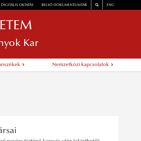
DIGITÁLIS OKTATÁS
BELSŐ DOKUMENTUMTÁR
ENG
YETEM
nyok Kar
anszékek
Nemzetközi kapcsolatok
ársai