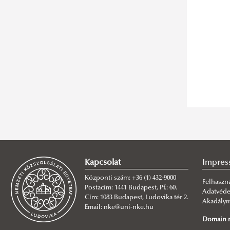
Kapcsolat
Impres
Központi szám: +36 (1) 432-9000
Felhaszná
Postacím: 1441 Budapest, Pf.: 60.
Adatvéd
Cím: 1083 Budapest, Ludovika tér 2.
Akadályme
Email: nke@uni-nke.hu
Domain n