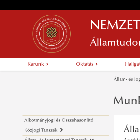
NEMZET
Államtudo
Karunk
Oktatás
Hallg
Állam- és Jo
Munk
Alkotmányjogi és Összehasonlító
Áll
Közjogi Tanszék