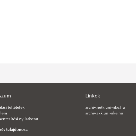
szum
Linkek
lási feltételek
archiv.netk.uni-nke.hu
elem
archiv.akk.uni-nke.hu
ntesítési nyilatkozat
év tulajdonosa: