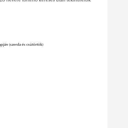
erző nevére történő keresés után tekinthetők
apján (szerda és csütörtök)