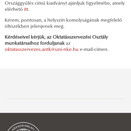
Országgyűlés című kiadványt ajánljuk figyelmébe, amely
elérhető
itt
.
Kérem, pontosan, a helyszín komolyságának megfelelő
öltözékben jelenjenek meg.
Kérdéseivel kérjük, az Oktatásszervezési Osztály
munkatársaihoz forduljanak
az
oktatasszervezes.antk@uni-nke.hu
e-mail-címen.
Általános információk
INFORMÁCIÓK GÓLYÁKNAK
Tanulmányi Osztály