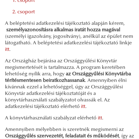
1. csoport
2. csoport
A beléptetési adatkezelési tájékoztató alapján kérem,
személyazonosításra alkalmas iratát hozza magával
(személyi igazolvány, jogosítvány), anélkül az épület nem
látogatható. A beléptetési adatkezelési tájékoztató linkje
itt
.
Az Országház bejárása az Országgyűlési Könyvtár
megismertetését is tartalmazza. A program keretében
lehetőség nyílik arra, hogy
az Országgyűlési Könyvtárba
térítésmentesen beiratkozhassanak
. Amennyiben élni
kívánnak ezzel a lehetőséggel, úgy az Országgyűlési
Könyvtár adatkezelési tájékoztatóját és a
könyvtárhasználati szabályzatot olvassák el. Az
adatkezelési tájékoztató elérhető
itt
.
A könyvtárhasználati szabályzat elérhető
itt
.
Amennyiben mélyebben is szeretnék megismerni az
Országgyűlés szervezetét, feladatait és működését
, így az