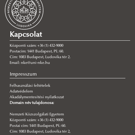
Tanulmányi ügyek
Ügyfélfogadás
Elérhetőségek
Tanév rendje
Tájékoztatók
2026/2027. tanév rendje
Neptun
Kapcsolat
Szakdolgozat/Diplomamunka
Tájékoztatók, információk
Központi szám: +36 (1) 432-9000
Záróvizsga
Postacím: 1441 Budapest, Pf.: 60.
Cím: 1083 Budapest, Ludovika tér 2.
Modulválasztás
Általános záróvizsga információk
Email: nke@uni-nke.hu
Hallgatói kérelmek
Záróvizsga tájékoztatók
Impresszum
Nyelvi kurzusok alóli felmentés
Aktuális felkészülési kérdéssorok és olvasmánylisták
Felhasználási feltételek
Órarend és idősávok
Korábbi felkészülési kérdéssorok és olvasmánylisták
Általános nyelvi kurzusok alóli felmentés
Adatvédelem
Országház látogatás
Szaknyelvi kurzusok alóli felmentés
Akadálymentesítési nyilatkozat
Domain név tulajdonosa:
Nemzetközi igazgatási BA szakmai kirándulások
Nemzeti Közszolgálati Egyetem
Tantervek
Központi szám: +36 (1) 432-9000
Szakmai gyakorlat
Alapképzés
Postai cím: 1441 Budapest, Pf.: 60.
Cím: 1083 Budapest, Ludovika tér 2,