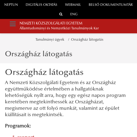
NEPTUN
DIGITÁLIS OKTATÁS
WEBMAIL
BELSŐ DOKUMENTUMTÁR
ENG
NEMZETI KÖZSZOLGÁLATI EGYETEM
Államtudományi és Nemzetközi Tanulmányok Kar
Tanulmányi ügyek
Országház látogatás
Országház látogatás
Országház látogatás
A Nemzeti Közszolgálati Egyetem és az Országház
együttműködése értelmében a hallgatóknak
lehetőségük nyílt arra, hogy egy egész napos program
keretében megtekinthessék az Országházat,
megismerve az ott folyó munkát, valamint az épület
kiállításait is megtekintsék.
Programok: