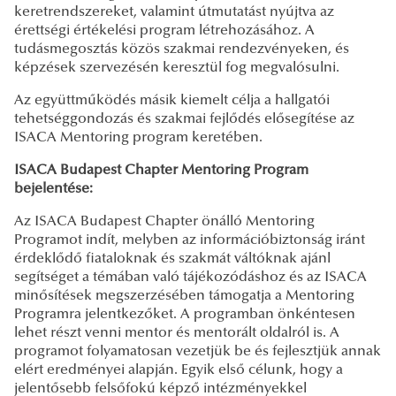
keretrendszereket, valamint útmutatást nyújtva az
érettségi értékelési program létrehozásához. A
tudásmegosztás közös szakmai rendezvényeken, és
képzések szervezésén keresztül fog megvalósulni.
Az együttműködés másik kiemelt célja a hallgatói
tehetséggondozás és szakmai fejlődés elősegítése az
ISACA Mentoring program keretében.
ISACA Budapest Chapter Mentoring Program
bejelentése:
Az ISACA Budapest Chapter önálló Mentoring
Programot indít, melyben az információbiztonság iránt
érdeklődő fiataloknak és szakmát váltóknak ajánl
segítséget a témában való tájékozódáshoz és az ISACA
minősítések megszerzésében támogatja a Mentoring
Programra jelentkezőket. A programban önkéntesen
lehet részt venni mentor és mentorált oldalról is. A
programot folyamatosan vezetjük be és fejlesztjük annak
elért eredményei alapján. Egyik első célunk, hogy a
jelentősebb felsőfokú képző intézményekkel