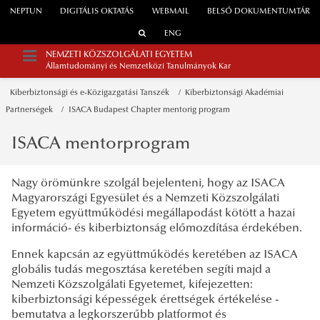
NEPTUN
DIGITÁLIS OKTATÁS
WEBMAIL
BELSŐ DOKUMENTUMTÁR
ENG
NEMZETI KÖZSZOLGÁLATI EGYETEM
Államtudományi és Nemzetközi Tanulmányok Kar
Kiberbiztonsági és e-Közigazgatási Tanszék
Kiberbiztonsági Akadémiai
Partnerségek
ISACA Budapest Chapter mentorig program
ISACA mentorprogram
Nagy örömünkre szolgál bejelenteni, hogy az ISACA
Magyarországi Egyesület és a Nemzeti Közszolgálati
Egyetem együttműködési megállapodást kötött a hazai
információ- és kiberbiztonság előmozdítása érdekében.
Ennek kapcsán az együttműködés keretében az ISACA
globális tudás megosztása keretében segíti majd a
Nemzeti Közszolgálati Egyetemet, kifejezetten:
kiberbiztonsági képességek érettségek értékelése -
bemutatva a legkorszerűbb platformot és