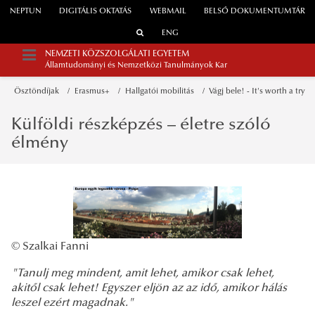
NEPTUN
DIGITÁLIS OKTATÁS
WEBMAIL
BELSŐ DOKUMENTUMTÁR
ENG
NEMZETI KÖZSZOLGÁLATI EGYETEM
Államtudományi és Nemzetközi Tanulmányok Kar
Ösztöndíjak
Erasmus+
Hallgatói mobilitás
Vágj bele! - It's worth a try
Külföldi részképzés – életre szóló
élmény
© Szalkai Fanni
"Tanulj meg mindent, amit lehet, amikor csak lehet,
akitől csak lehet! Egyszer eljön az az idő, amikor hálás
leszel ezért magadnak."