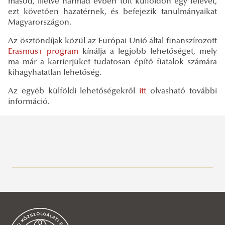
másod, illetve harmad évben tölt külföldön egy félévet,
ezt követően hazatérnek, és befejezik tanulmányaikat
Magyarországon.
Az ösztöndíjak közül az Európai Unió által finanszírozott
Erasmus+ program
kínálja a legjobb lehetőséget, mely
ma már a karrierjüket tudatosan építő fiatalok számára
kihagyhatatlan lehetőség.
Az egyéb külföldi lehetőségekről
itt
olvasható további
információ.
Bemutatás
Ösztöndíjak
Jean Monnet
Erasmus+
Opening new doors – First Jean Monnet Project at