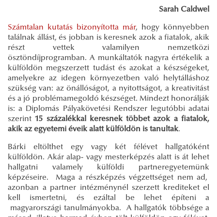
Sarah Caldwel
Számtalan kutatás bizonyította már
, hogy könnyebben
találnak állást, és jobban is keresnek azok a fiatalok, akik
részt vettek valamilyen nemzetközi
ösztöndíjprogramban. A munkáltatók nagyra értékelik a
külföldön megszerzett tudást és azokat a készségeket,
amelyekre az idegen környezetben való helytálláshoz
szükség van: az önállóságot, a nyitottságot, a kreativitást
és a jó problémamegoldó készséget. Mindezt honorálják
is: a Diplomás Pályakövetési Rendszer legutóbbi adatai
szerint
15 százalékkal keresnek többet azok a fiatalok,
akik az egyetemi éveik alatt külföldön is tanultak
.
Bárki eltölthet egy vagy két félévet hallgatóként
külföldön. Akár alap- vagy mesterképzés alatt is át lehet
hallgatni valamely külföldi partneregyetemünk
képzéseire. Maga a részképzés végzettséget nem ad,
azonban a partner intézménynél szerzett krediteket el
kell ismertetni, és ezáltal be lehet építeni a
magyarországi tanulmányokba. A hallgatók többsége a