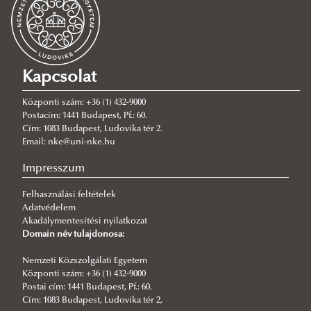
the NUPS
Munkatársi mobilitás
About the Jean Monnet Module
Hallgatói mobilitás
Oktatás és képzés – jó gyakorlatok
Jean Monnet Team
Kiutazóknak
Vágj bele! - It's worth a try
Kapcsolat
Jean Monnet Courses
Pályázati felhívás
Erasmus+ pályázati felhívás
Központi szám: +36 (1) 432-9000
Publications
Course T1
Blended Intensive Programme
Erasmus+ Tanulmányi mobilitás
Postacím: 1441 Budapest, Pf.: 60.
Cím: 1083 Budapest, Ludovika tér 2.
Jean Monnet Reports
Course T2
Erasmus+ Szakmai gyakorlat
Email: nke@uni-nke.hu
Erasmus+ Kérdezz!
Impresszum
Hallgatók az Erasmus+ programról/ beszámolók
GYIK – Pályázóknak
Felhasználási feltételek
Erasmus+ partner intézmények
GYIK – Kiutazóknak
Adatvédelem
Külföldi részképzés támogatása
Akadálymentesítési nyilatkozat
GYIK – Hazatérőknek
Domain név tulajdonosa:
Nyári egyetemek
Nemzeti Közszolgálati Egyetem
Nemzetközi szervezetek
GMRSS
Központi szám: +36 (1) 432-9000
Német magyar nyári egyetem
Postai cím: 1441 Budapest, Pf.: 60.
A programról
Cím: 1083 Budapest, Ludovika tér 2,
V4
2019
A programról