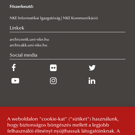
Főszerkesztő:
2018
2019
2019
NKE Informatikai Igazgatóság | NKE Kommunikáció
2018
2018
Linkek
2017
archiv.netk.uni-nke.hu
archiv.akk.uni-nke.hu
Social media
A weboldalon "cookie-kat" ("sütiket") használunk,
hogy biztonságos böngészés mellett a legjobb
felhasználói élményt nyújthassuk látogatóinknak. A