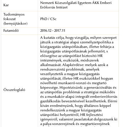
Nemzeti Közszolgálati Egyetem ÁKK Emberi
Kar
Erőforrás Intézet
Tudományos
fokozat
PhD / CSc
(benyújtáskor)
Futamidő
2016.12 - 2017.11
A kutatás célja, hogy vizsgálja, milyen szerepet
játszik a stratégiai alapú személyzetpolitika a
közigazgatás utánpótlásában, illetve feltárja a
közigazgatás utánpótlásának jellemzőit, s
elősegítse az utánpótlást biztosító HR
intézmények, eszközök, módszerek
alkalmazását. Alapkérdése: melyek azok a
rendszerszintű problémák, amelyek
veszélyeztetik a magyar közigazgatás
utánpótlását, illetve HR eszközökkel hogyan
növelhető munkaerő-vonzó és megtartó
képessége. Hipotézisünk: a generációváltás és
Összefoglaló
az utánpótlás problémái a stratégiai működés
és a munkakör-alapú integrált emberierőforrás
gazdálkodás bevezetésével kezelhetőek. Elérni
kíván eredményünk, hogy általános képpel
rendelkezzünk a magyar közigazgatás
utánpótlási helyzetéről, HR fejlesztési
igényeiről, valamint javaslatokat dolgozzunk ki
a pálya vonzerejének és megtartóerejének