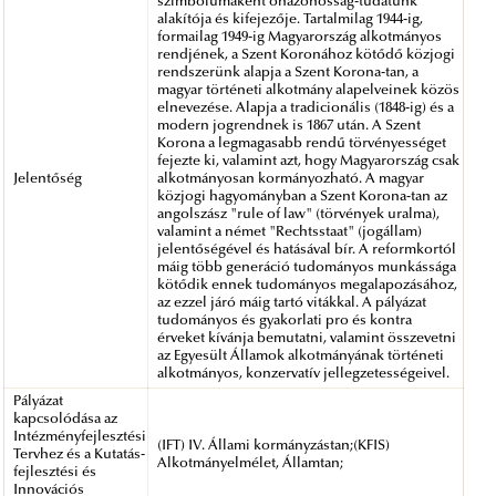
szimbólumaként önazonosság-tudatunk
alakítója és kifejezője. Tartalmilag 1944-ig,
formailag 1949-ig Magyarország alkotmányos
rendjének, a Szent Koronához kötődő közjogi
rendszerünk alapja a Szent Korona-tan, a
magyar történeti alkotmány alapelveinek közös
elnevezése. Alapja a tradicionális (1848-ig) és a
modern jogrendnek is 1867 után. A Szent
Korona a legmagasabb rendű törvényességet
fejezte ki, valamint azt, hogy Magyarország csak
Jelentőség
alkotmányosan kormányozható. A magyar
közjogi hagyományban a Szent Korona-tan az
angolszász "rule of law" (törvények uralma),
valamint a német "Rechtsstaat" (jogállam)
jelentőségével és hatásával bír. A reformkortól
máig több generáció tudományos munkássága
kötődik ennek tudományos megalapozásához,
az ezzel járó máig tartó vitákkal. A pályázat
tudományos és gyakorlati pro és kontra
érveket kívánja bemutatni, valamint összevetni
az Egyesült Államok alkotmányának történeti
alkotmányos, konzervatív jellegzetességeivel.
Pályázat
kapcsolódása az
Intézményfejlesztési
(IFT) IV. Állami kormányzástan;(KFIS)
Tervhez és a Kutatás-
Alkotmányelmélet, Államtan;
fejlesztési és
Innovációs