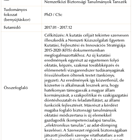
Nemzetközi Biztonsági Tanulmányok Tanszék
Tudományos
fokozat
PhD / CSc
(benyújtáskor)
Futamidő
2017.01 - 2017.12
Célkitűzés: A kutatás céljait tekintve szervesen
illeszkedik a Nemzeti Közszolgálati Egyetem
Kutatási, Fejlesztési és Innovációs Stratégiája
2015-2020 (KFIS) dokumentumban
megfogalmazottakhoz. Az új kutatási
eredmények egyrészt az egyetemen folyó
oktatás, képzés, szakmai továbbképzés és
előmeneteli vizsgarendszer tudásanyagának
frissülésében öltenek testet (tankönyv,
jegyzet). Az eredmények így közvetlenül, de
közvetve is alkalmasak lesznek arra, hogy
Összefoglaló
hatékonyan támogassák a magyar állam
kormányzását, a szakpolitikai és szakigazgatási
döntéshozatalt és feladatellátást, az állami
funkciók fejlesztését. Másrészt a kérdést
magába foglaló biztonsági tanulmányok
oktatási módszertana is új elemekkel
gazdagodik (kompetenciaalapú tanulás,
„elektronikus tanulás”, az adat-dömping
kezelése). A Szervezet régiónk biztonságában
játszott jövőbeli szerepe vitathatatlan: a soft