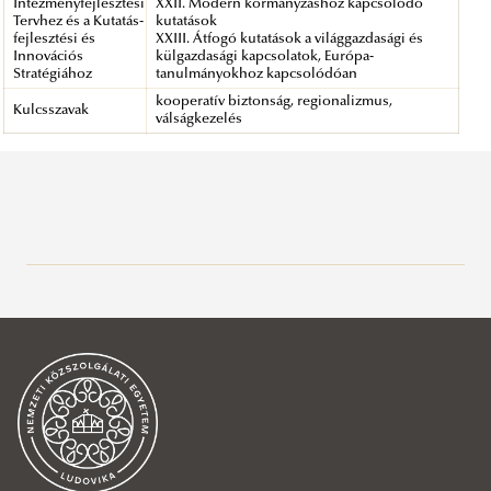
Intézményfejlesztési
XXII. Modern kormányzáshoz kapcsolódó
Tervhez és a Kutatás-
kutatások
fejlesztési és
XXIII. Átfogó kutatások a világgazdasági és
Innovációs
külgazdasági kapcsolatok, Európa-
Stratégiához
tanulmányokhoz kapcsolódóan
kooperatív biztonság, regionalizmus,
Kulcsszavak
válságkezelés
Bemutatás
Jó Állam Kutatások
KÖFOP keretében megvalósult kutatások
Bemutatás
Jó Állam Jelentés
Concha Győző Doktori Program
Jó Állam Véleményfelmérés
Egyed István Posztdoktori Program
Jó Állam Jelentés 2019 – Első Változat
Jó Állam Mérhetősége
Lőrincz Lajos Professzori Program
Jó Állam Jelentés 2018
Jó Állam Véleményfelmérés 2017