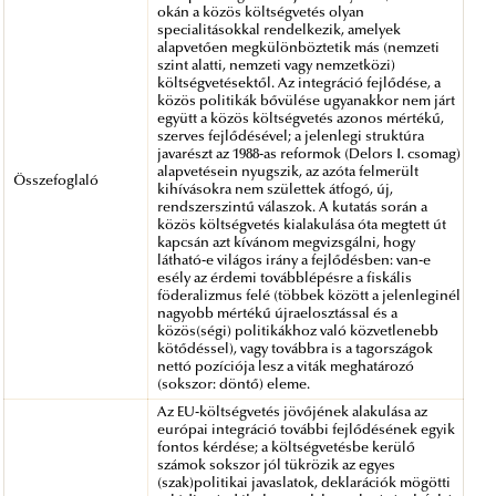
okán a közös költségvetés olyan
specialitásokkal rendelkezik, amelyek
alapvetően megkülönböztetik más (nemzeti
szint alatti, nemzeti vagy nemzetközi)
költségvetésektől. Az integráció fejlődése, a
közös politikák bővülése ugyanakkor nem járt
együtt a közös költségvetés azonos mértékű,
szerves fejlődésével; a jelenlegi struktúra
javarészt az 1988-as reformok (Delors I. csomag)
alapvetésein nyugszik, az azóta felmerült
Összefoglaló
kihívásokra nem születtek átfogó, új,
rendszerszintű válaszok. A kutatás során a
közös költségvetés kialakulása óta megtett út
kapcsán azt kívánom megvizsgálni, hogy
látható-e világos irány a fejlődésben: van-e
esély az érdemi továbblépésre a fiskális
föderalizmus felé (többek között a jelenleginél
nagyobb mértékű újraelosztással és a
közös(ségi) politikákhoz való közvetlenebb
kötődéssel), vagy továbbra is a tagországok
nettó pozíciója lesz a viták meghatározó
(sokszor: döntő) eleme.
Az EU-költségvetés jövőjének alakulása az
európai integráció további fejlődésének egyik
fontos kérdése; a költségvetésbe kerülő
számok sokszor jól tükrözik az egyes
(szak)politikai javaslatok, deklarációk mögötti