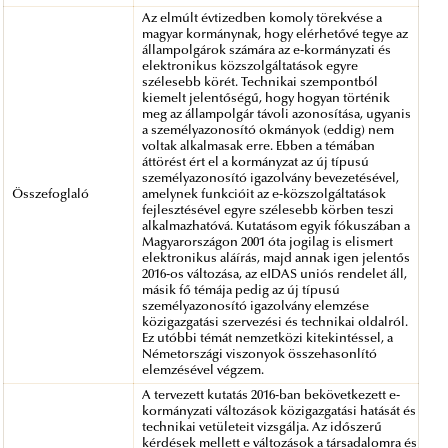
Az elmúlt évtizedben komoly törekvése a
magyar kormánynak, hogy elérhetővé tegye az
állampolgárok számára az e-kormányzati és
elektronikus közszolgáltatások egyre
szélesebb körét. Technikai szempontból
kiemelt jelentőségű, hogy hogyan történik
meg az állampolgár távoli azonosítása, ugyanis
a személyazonosító okmányok (eddig) nem
voltak alkalmasak erre. Ebben a témában
áttörést ért el a kormányzat az új típusú
személyazonosító igazolvány bevezetésével,
Összefoglaló
amelynek funkcióit az e-közszolgáltatások
fejlesztésével egyre szélesebb körben teszi
alkalmazhatóvá. Kutatásom egyik fókuszában a
Magyarországon 2001 óta jogilag is elismert
elektronikus aláírás, majd annak igen jelentős
2016-os változása, az eIDAS uniós rendelet áll,
másik fő témája pedig az új típusú
személyazonosító igazolvány elemzése
közigazgatási szervezési és technikai oldalról.
Ez utóbbi témát nemzetközi kitekintéssel, a
Németországi viszonyok összehasonlító
elemzésével végzem.
A tervezett kutatás 2016-ban bekövetkezett e-
kormányzati változások közigazgatási hatását és
technikai vetületeit vizsgálja. Az időszerű
kérdések mellett e változások a társadalomra és