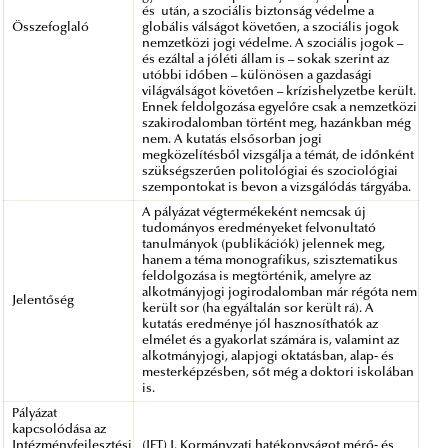
és után, a szociális biztonság védelme a
Összefoglaló
globális válságot követően, a szociális jogok
nemzetközi jogi védelme. A szociális jogok –
és ezáltal a jóléti állam is – sokak szerint az
utóbbi időben – különösen a gazdasági
világválságot követően – krízishelyzetbe került.
Ennek feldolgozása egyelőre csak a nemzetközi
szakirodalomban történt meg, hazánkban még
nem. A kutatás elsősorban jogi
megközelítésből vizsgálja a témát, de időnként
szükségszerűen politológiai és szociológiai
szempontokat is bevon a vizsgálódás tárgyába.
A pályázat végtermékeként nemcsak új
tudományos eredményeket felvonultató
tanulmányok (publikációk) jelennek meg,
hanem a téma monografikus, szisztematikus
feldolgozása is megtörténik, amelyre az
alkotmányjogi jogirodalomban már régóta nem
Jelentőség
került sor (ha egyáltalán sor került rá). A
kutatás eredménye jól hasznosíthatók az
elmélet és a gyakorlat számára is, valamint az
alkotmányjogi, alapjogi oktatásban, alap- és
mesterképzésben, sőt még a doktori iskolában
is.
Pályázat
kapcsolódása az
Intézményfejlesztési
(IFT) I. Kormányzati hatékonyságot mérő- és