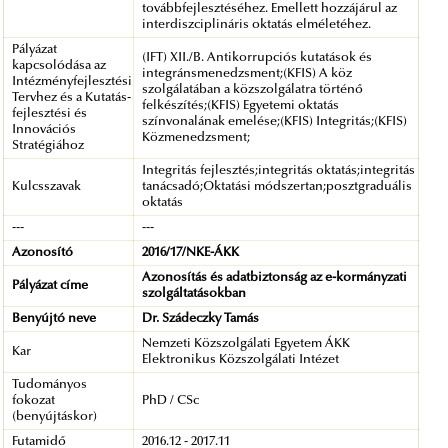
továbbfejlesztéséhez. Emellett hozzájárul az
interdiszciplináris oktatás elméletéhez.
Pályázat
(IFT) XII./B. Antikorrupciós kutatások és
kapcsolódása az
integránsmenedzsment;(KFIS) A köz
Intézményfejlesztési
szolgálatában a közszolgálatra történő
Tervhez és a Kutatás-
felkészítés;(KFIS) Egyetemi oktatás
fejlesztési és
színvonalának emelése;(KFIS) Integritás;(KFIS)
Innovációs
Közmenedzsment;
Stratégiához
Integritás fejlesztés;integritás oktatás;integritás
Kulcsszavak
tanácsadó;Oktatási módszertan;posztgraduális
oktatás
---
---
Azonosító
2016/17/NKE-ÁKK
Azonosítás és adatbiztonság az e-kormányzati
Pályázat címe
szolgáltatásokban
Benyújtó neve
Dr. Szádeczky Tamás
Nemzeti Közszolgálati Egyetem ÁKK
Kar
Elektronikus Közszolgálati Intézet
Tudományos
fokozat
PhD / CSc
(benyújtáskor)
Futamidő
2016.12 - 2017.11