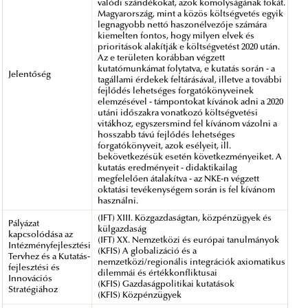
valódi szándékokat, azok komolyságának fokát.
Magyarország, mint a közös költségvetés egyik
legnagyobb nettó haszonélvezője számára
kiemelten fontos, hogy milyen elvek és
prioritások alakítják e költségvetést 2020 után.
Az e területen korábban végzett
kutatómunkámat folytatva, e kutatás során - a
Jelentőség
tagállami érdekek feltárásával, illetve a további
fejlődés lehetséges forgatókönyveinek
elemzésével - támpontokat kívánok adni a 2020
utáni időszakra vonatkozó költségvetési
vitákhoz, egyszersmind fel kívánom vázolni a
hosszabb távú fejlődés lehetséges
forgatókönyveit, azok esélyeit, ill.
bekövetkezésük esetén következményeiket. A
kutatás eredményeit - didaktikailag
megfelelően átalakítva - az NKE-n végzett
oktatási tevékenységem során is fel kívánom
használni.
(IFT) XIII. Közgazdaságtan, közpénzügyek és
Pályázat
külgazdaság
kapcsolódása az
(IFT) XX. Nemzetközi és európai tanulmányok
Intézményfejlesztési
(KFIS) A globalizáció és a
Tervhez és a Kutatás-
nemzetközi/regionális integrációk axiomatikus
fejlesztési és
dilemmái és értékkonfliktusai
Innovációs
(KFIS) Gazdaságpolitikai kutatások
Stratégiához
(KFIS) Közpénzügyek