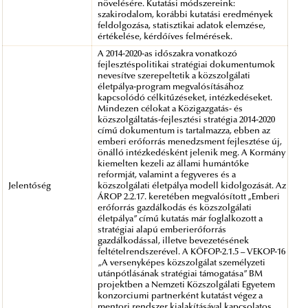
növelésére. Kutatási módszereink:
szakirodalom, korábbi kutatási eredmények
feldolgozása, statisztikai adatok elemzése,
értékelése, kérdőíves felmérések.
A 2014-2020-as időszakra vonatkozó
fejlesztéspolitikai stratégiai dokumentumok
nevesítve szerepeltetik a közszolgálati
életpálya-program megvalósításához
kapcsolódó célkitűzéseket, intézkedéseket.
Mindezen célokat a Közigazgatás- és
közszolgáltatás-fejlesztési stratégia 2014-2020
című dokumentum is tartalmazza, ebben az
emberi erőforrás menedzsment fejlesztése új,
önálló intézkedésként jelenik meg. A Kormány
kiemelten kezeli az állami humántőke
reformját, valamint a fegyveres és a
Jelentőség
közszolgálati életpálya modell kidolgozását. Az
ÁROP 2.2.17. keretében megvalósított „Emberi
erőforrás gazdálkodás és közszolgálati
életpálya” című kutatás már foglalkozott a
stratégiai alapú emberierőforrás
gazdálkodással, illetve bevezetésének
feltételrendszerével. A KÖFOP-2.1.5 – VEKOP-16
„A versenyképes közszolgálat személyzeti
utánpótlásának stratégiai támogatása” BM
projektben a Nemzeti Közszolgálati Egyetem
konzorciumi partnerként kutatást végez a
mentori rendszer kialakításával kapcsolatos