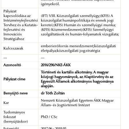
igényekről.
Pályázat
kapcsolódása az
(IFT) VIII. Közszolgálati személyügy;(KFIS) A
Intézményfejlesztési
közszolgálat humánpolitikája és ennek jogi
Tervhez és a Kutatás-
keretei;(KFIS) Humán és személyügyi munka;
fejlesztési és
(KFIS) Közmenedzsment;(KFIS) Személyügyi
Innovációs
szolgáltatások és humán-folyamatok vizsgálata;
Stratégiához
emberierőforrás menedzsment;közszolgálati
Kulcsszavak
életpálya;közszolgálati jog;stratégia
---
---
Azonosító
2016/296/NKE-ÁKK
Történeti és kartális alkotmány. A magyar
közjogi hagyományok, az Alaptörvény és az
Pályázat címe
Egyesült Államok alkotmányos hagyománya
alapján.
Benyújtó neve
dr Tóth Zoltán
Nemzeti Közszolgálati Egyetem ÁKK Magyar
Kar
Állam- és Jogtörténeti Intézet
Tudományos
fokozat
PhD / CSc
(benyújtáskor)
Futamidő
2017.06 - 2018.05