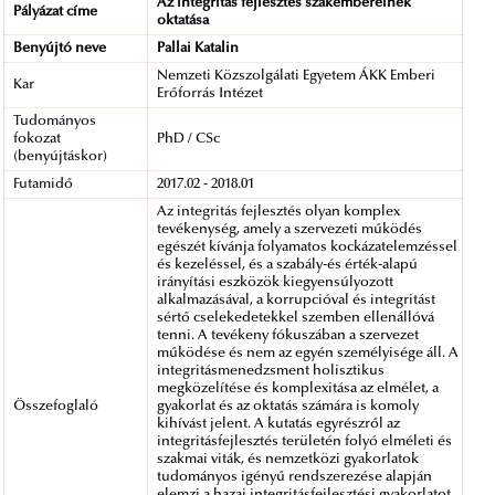
Az integritás fejlesztés szakembereinek
Pályázat címe
oktatása
Benyújtó neve
Pallai Katalin
Nemzeti Közszolgálati Egyetem ÁKK Emberi
Kar
Erőforrás Intézet
Tudományos
fokozat
PhD / CSc
(benyújtáskor)
Futamidő
2017.02 - 2018.01
Az integritás fejlesztés olyan komplex
tevékenység, amely a szervezeti működés
egészét kívánja folyamatos kockázatelemzéssel
és kezeléssel, és a szabály-és érték-alapú
irányítási eszközök kiegyensúlyozott
alkalmazásával, a korrupcióval és integritást
sértő cselekedetekkel szemben ellenállóvá
tenni. A tevékeny fókuszában a szervezet
működése és nem az egyén személyisége áll. A
integritásmenedzsment holisztikus
megközelítése és komplexitása az elmélet, a
Összefoglaló
gyakorlat és az oktatás számára is komoly
kihívást jelent. A kutatás egyrészről az
integritásfejlesztés területén folyó elméleti és
szakmai viták, és nemzetközi gyakorlatok
tudományos igényű rendszerezése alapján
elemzi a hazai integritásfejlesztési gyakorlatot,