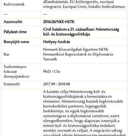
államháztartás, EU-költségvetés, európai
Kulcsszavak
integráció, Európai Unió, fiskális föderalizmus
---
---
Azonosító
2016/26/NKE-NETK
Civil hatalom a 21. században: Németország
Pályázat címe
kül- és biztonságpolitikája
Benyújtó neve
Hettyey András
Nemzeti Közszolgálati Egyetem NETK
Kar
Nemzetközi Kapcsolatok és Diplomácia
Tanszék
Tudományos
fokozat
PhD / CSc
(benyújtáskor)
Futamidő
2017.09 - 2018.08
A kutatás célja Németország kül- és
biztonságpolitikájának a bemutatása és
elemzése. Németország hazánk legfontosabb
kereskedelmi partnere, legnagyobb
befektetője, és egyik legfontosabb
szövetségese a diplomáciai színtéren, ezért
elengedhetetlen, hogy alaposan ismerjük a
német kül- és biztonságpolitika érdekeit,
mintáit, normáit és céljait. A migrációs válság
újra elénk idézte Németország megnövekedett