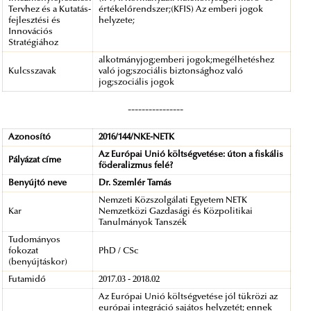
Tervhez és a Kutatás-
értékelőrendszer;(KFIS) Az emberi jogok
fejlesztési és
helyzete;
Innovációs
Stratégiához
alkotmányjog;emberi jogok;megélhetéshez
Kulcsszavak
való jog;szociális biztonsághoz való
jog;szociális jogok
----------------
Azonosító
2016/144/NKE-NETK
Az Európai Unió költségvetése: úton a fiskális
Pályázat címe
föderalizmus felé?
Benyújtó neve
Dr. Szemlér Tamás
Nemzeti Közszolgálati Egyetem NETK
Kar
Nemzetközi Gazdasági és Közpolitikai
Tanulmányok Tanszék
Tudományos
fokozat
PhD / CSc
(benyújtáskor)
Futamidő
2017.03 - 2018.02
Az Európai Unió költségvetése jól tükrözi az
európai integráció sajátos helyzetét; ennek