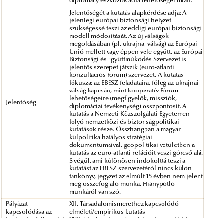
diplomacy eszközök adta lehetőségei miatt.
Jelentőségét a kutatás alapkérdése adja: A
jelenlegi európai biztonsági helyzet
szükségessé teszi az eddigi európai biztonsági
modell módosítását. Az új válságok
megoldásában (pl. ukrajnai válság) az Európai
Unió mellett vagy éppen vele együtt, az Európai
Biztonsági és Együttműködés Szervezet is
jelentős szerepet játszik (euro-atlanti
konzultációs Fórum) szervezet. A kutatás
fókusza: az EBESZ feladataira, főleg az ukrajnai
válság kapcsán, mint kooperatív Fórum
lehetőségeire (megfigyelők, missziók,
Jelentőség
diplomáciai tevékenység) összpontosít. A
kutatás a Nemzeti Közszolgálati Egyetemen
folyó nemzetközi és biztonságpolitikai
kutatások része. Összhangban a magyar
külpolitika hatályos stratégiai
dokumentumaival, geopolitikai vetületben a
kutatás az euro-atlanti relációit veszi górcső alá.
S végül, ami különösen indokolttá teszi a
kutatást az EBESZ szervezetéről nincs külön
tankönyv, jegyzet az elmúlt 15 évben nem jelent
meg összefoglaló munka. Hiánypótló
munkáról van szó.
Pályázat
XII. Társadalomismerethez kapcsolódó
kapcsolódása az
elméleti/empirikus kutatás