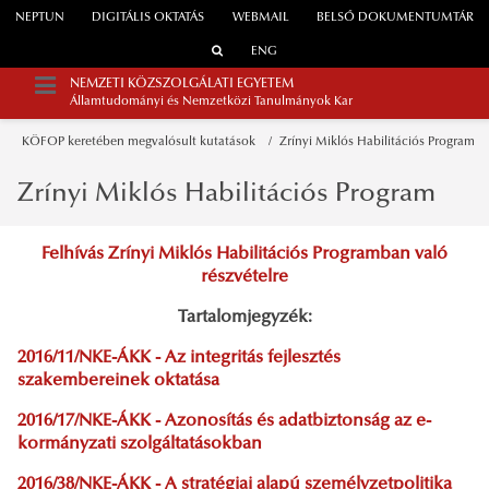
NEPTUN
DIGITÁLIS OKTATÁS
WEBMAIL
BELSŐ DOKUMENTUMTÁR
ENG
NEMZETI KÖZSZOLGÁLATI EGYETEM
Államtudományi és Nemzetközi Tanulmányok Kar
KÖFOP keretében megvalósult kutatások
Zrínyi Miklós Habilitációs Program
Zrínyi Miklós Habilitációs Program
Felhívás Zrínyi Miklós Habilitációs Programban való
részvételre
Tartalomjegyzék:
2016/11/NKE-ÁKK - Az integritás fejlesztés
szakembereinek oktatása
2016/17/NKE-ÁKK - Azonosítás és adatbiztonság az e-
kormányzati szolgáltatásokban
2016/38/NKE-ÁKK - A stratégiai alapú személyzetpolitika