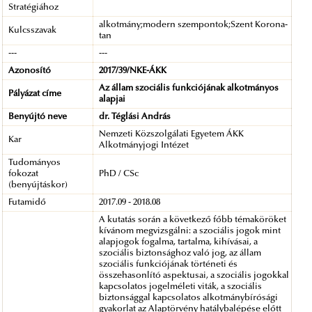
Stratégiához
alkotmány;modern szempontok;Szent Korona-
Kulcsszavak
tan
---
---
Azonosító
2017/39/NKE-ÁKK
Az állam szociális funkciójának alkotmányos
Pályázat címe
alapjai
Benyújtó neve
dr. Téglási András
Nemzeti Közszolgálati Egyetem ÁKK
Kar
Alkotmányjogi Intézet
Tudományos
fokozat
PhD / CSc
(benyújtáskor)
Futamidő
2017.09 - 2018.08
A kutatás során a következő főbb témaköröket
kívánom megvizsgálni: a szociális jogok mint
alapjogok fogalma, tartalma, kihívásai, a
szociális biztonsághoz való jog, az állam
szociális funkciójának történeti és
összehasonlító aspektusai, a szociális jogokkal
kapcsolatos jogelméleti viták, a szociális
biztonsággal kapcsolatos alkotmánybírósági
gyakorlat az Alaptörvény hatálybalépése előtt