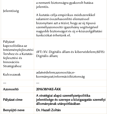
a nemzeti biztonságra gyakorolt hatása
jelentős.
Jelentőség
A kutatás célja empirikus módszerekkel
valamint összehasonlító elemzéssel
bizonyítani azt a tézist, hogy az új típusú
személyazonosító igazolvány segítségével
nagyobb biztonságot és új e-közszolgáltatási
funkciókat érhetünk el.
Pályázat
kapcsolódása az
Intézményfejlesztési
(IFT) XV. Digitális állam és kibervédelem;(KFIS)
Tervhez és a Kutatás-
Digitális állam;
fejlesztési és
Innovációs
Stratégiához
adatvédelem;azonosítás;e-
Kulcsszavak
kormányzat;információbiztonság
---
---
Azonosító
2016/38/NKE-ÁKK
A stratégiai alapú személyzetpolitika
Pályázat címe
jelentősége és szerepe a közigazgatás személyi
állományának utánpótlásában
Benyújtó neve
Dr. Hazafi Zoltán