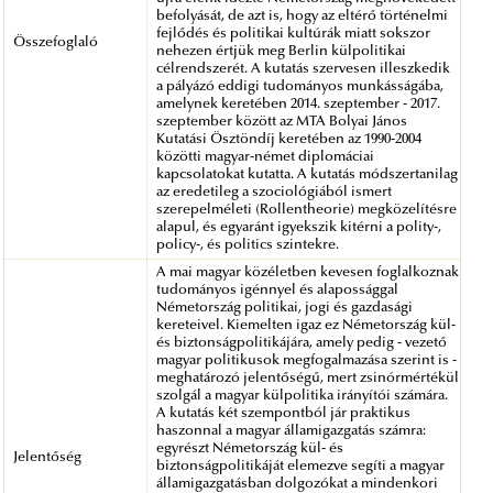
befolyását, de azt is, hogy az eltérő történelmi
fejlődés és politikai kultúrák miatt sokszor
Összefoglaló
nehezen értjük meg Berlin külpolitikai
célrendszerét. A kutatás szervesen illeszkedik
a pályázó eddigi tudományos munkásságába,
amelynek keretében 2014. szeptember - 2017.
szeptember között az MTA Bolyai János
Kutatási Ösztöndíj keretében az 1990-2004
közötti magyar-német diplomáciai
kapcsolatokat kutatta. A kutatás módszertanilag
az eredetileg a szociológiából ismert
szerepelméleti (Rollentheorie) megközelítésre
alapul, és egyaránt igyekszik kitérni a polity-,
policy-, és politics szintekre.
A mai magyar közéletben kevesen foglalkoznak
tudományos igénnyel és alapossággal
Németország politikai, jogi és gazdasági
kereteivel. Kiemelten igaz ez Németország kül-
és biztonságpolitikájára, amely pedig - vezető
magyar politikusok megfogalmazása szerint is -
meghatározó jelentőségű, mert zsinórmértékül
szolgál a magyar külpolitika irányítói számára.
A kutatás két szempontból jár praktikus
haszonnal a magyar államigazgatás számra:
egyrészt Németország kül- és
Jelentőség
biztonságpolitikáját elemezve segíti a magyar
államigazgatásban dolgozókat a mindenkori