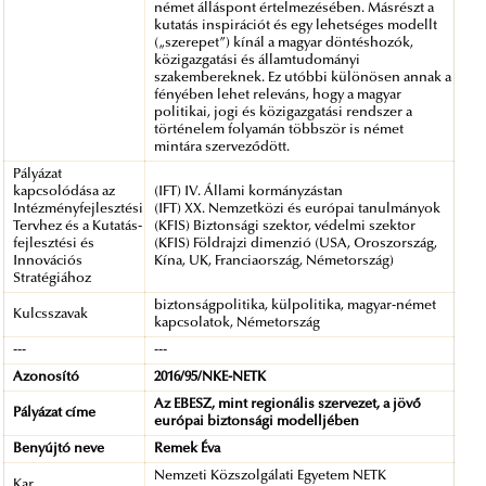
német álláspont értelmezésében. Másrészt a
kutatás inspirációt és egy lehetséges modellt
(„szerepet”) kínál a magyar döntéshozók,
közigazgatási és államtudományi
szakembereknek. Ez utóbbi különösen annak a
fényében lehet releváns, hogy a magyar
politikai, jogi és közigazgatási rendszer a
történelem folyamán többször is német
mintára szerveződött.
Pályázat
kapcsolódása az
(IFT) IV. Állami kormányzástan
Intézményfejlesztési
(IFT) XX. Nemzetközi és európai tanulmányok
Tervhez és a Kutatás-
(KFIS) Biztonsági szektor, védelmi szektor
fejlesztési és
(KFIS) Földrajzi dimenzió (USA, Oroszország,
Innovációs
Kína, UK, Franciaország, Németország)
Stratégiához
biztonságpolitika, külpolitika, magyar-német
Kulcsszavak
kapcsolatok, Németország
---
---
Azonosító
2016/95/NKE-NETK
Az EBESZ, mint regionális szervezet, a jövő
Pályázat címe
európai biztonsági modelljében
Benyújtó neve
Remek Éva
Nemzeti Közszolgálati Egyetem NETK
Kar