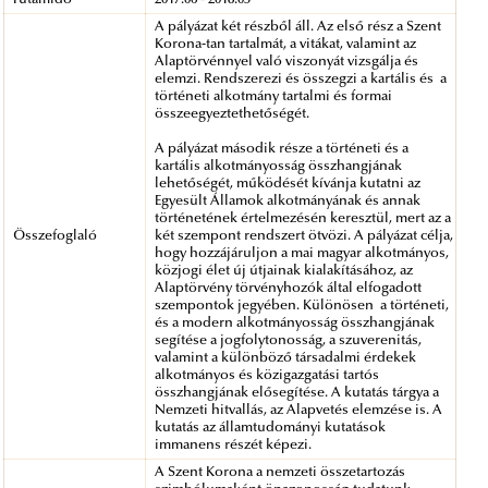
A pályázat két részből áll. Az első rész a Szent
Korona-tan tartalmát, a vitákat, valamint az
Alaptörvénnyel való viszonyát vizsgálja és
elemzi. Rendszerezi és összegzi a kartális és a
történeti alkotmány tartalmi és formai
összeegyeztethetőségét.
A pályázat második része a történeti és a
kartális alkotmányosság összhangjának
lehetőségét, működését kívánja kutatni az
Egyesült Államok alkotmányának és annak
történetének értelmezésén keresztül, mert az a
Összefoglaló
két szempont rendszert ötvözi. A pályázat célja,
hogy hozzájáruljon a mai magyar alkotmányos,
közjogi élet új útjainak kialakításához, az
Alaptörvény törvényhozók által elfogadott
szempontok jegyében. Különösen a történeti,
és a modern alkotmányosság összhangjának
segítése a jogfolytonosság, a szuverenitás,
valamint a különböző társadalmi érdekek
alkotmányos és közigazgatási tartós
összhangjának elősegítése. A kutatás tárgya a
Nemzeti hitvallás, az Alapvetés elemzése is. A
kutatás az államtudományi kutatások
immanens részét képezi.
A Szent Korona a nemzeti összetartozás