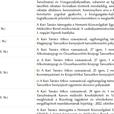
Tanulmányi és Vizsgaszabályzatban, valamint az E
távolléti oktatási formában történik mindaddig, amí
oktatás általános bevezetését. Amennyiben arra a 48
fenntartói jogokat gyakorló, a közigazgatás-fej
foglalkozások jelenléti tanóra keretében is megtarth
A Kari Tanács támogatta a Nemzeti Közszolgálati Egy
 16.)
Működési Rend módosítását. A szabályzatmódosítás r
1. napján lépnek hatályba.
A Kari Tanács titkos szavazással, egyhangúlag 
. 16.)
Magánjogi Tanszékre benyújtott tanszékvezetői pályá
A Kari Tanács titkos szavazással, 27 igen, 1 ne
I. 16.)
Alkotmányjogi és Összehasonlító Közjogi Tanszékre
a) A Kari Tanács titkos szavazással, 27 igen, 1
Alkotmányjogi és Összehasonlító Közjogi Tanszékre 
b) A Kari Tanács titkos szavazással, 25 igen, 2 
I. 16.)
Kormányzástani és Közpolitikai Tanszékre benyújtott
c) A Kari Tanács titkos szavazással, egyhangúlag tá
Tanszékre benyújtott egyetemi docensi pályázatát.
A Kari Tanács titkos szavazással, 29 igen és 1 
Tanulmányok Karon működő Kreditátviteli és Va
I. 16.)
megbízását a Bizottság tagjaként és elnökeként –
megállapított mandátumának lejártáig – 2022. október
A Kari Tanács támogatta a Nemzeti Közszolgálati 