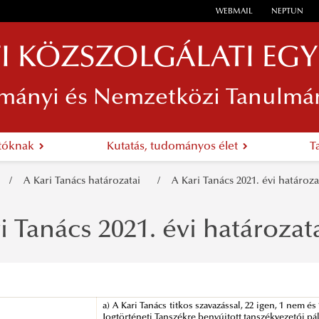
WEBMAIL
NEPTUN
I KÖZSZOLGÁLATI EG
mányi és Nemzetközi Tanulmá
atóknak
Kutatás, tudományos élet
T
A Kari Tanács határozatai
A Kari Tanács 2021. évi határoza
i Tanács 2021. évi határozat
a) A Kari Tanács titkos szavazással, 22 igen, 1 nem és
Jogtörténeti Tanszékre benyújtott tanszékvezetői pál