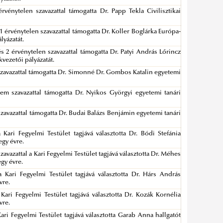
rvénytelen szavazattal támogatta Dr. Papp Tekla Civilisztikai
s 1 érvénytelen szavazattal támogatta Dr. Koller Boglárka Európa-
lyázatát.
és 2 érvénytelen szavazattal támogatta Dr. Patyi András Lőrincz
kvezetői pályázatát.
m szavazattal támogatta Dr. Simonné Dr. Gombos Katalin egyetemi
nem szavazattal támogatta Dr. Nyikos Györgyi egyetemi tanári
 szavazattal támogatta Dr. Budai Balázs Benjámin egyetemi tanári
 Kari Fegyelmi Testület tagjává választotta Dr. Bódi Stefánia
egy évre.
szavazattal a Kari Fegyelmi Testület tagjává választotta Dr. Méhes
egy évre.
a Kari Fegyelmi Testület tagjává választotta Dr. Hárs András
vre.
Kari Fegyelmi Testület tagjává választotta Dr. Kozák Kornélia
vre.
Kari Fegyelmi Testület tagjává választotta Garab Anna hallgatót