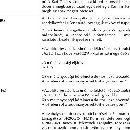
m) A Kari Tanács támogatta a kiberbiztonsági mest
docens megbízását. Ezzel egyidejűleg a Kari Tanác
megbízásának megszüntetését.
A Kari Tanács támogatta a Hallgatói Térítési é
19.)
rendelkezései a Fenntartó jóváhagyását követő napo
A Kari Tanács támogatta a Tanulmányi és Vizsgaszabá
módosítását, a kapcsolódó előterjesztés 1. sz
javaslatok kezdeményezése mellett:
• Az előterjesztés 1. számú mellékletét képező szabá
„Az EDHSZ a következő 32/A. §-sal és azt megelőző a
„A méltányossági eljárás
32/A. §
(3) A méltányossági kérelmet a doktori iskola vezető
A kérelemről a tudományos rektorhelyettes dönt.”
 16.)
• Az előterjesztés 1. számú mellékletét képező szabá
„Az EDHSZ a következő 43/A. §-sal egészül ki:
(2) A méltányossági kérelmet a doktori iskola vezető
A kérelemről a tudományos rektorhelyettes dönt.”
A szabályzatmódosítás rendelkezései a Fenntartó
támogatta a 484/2020. (XI. 10.) Korm. rendeletben fog
a 2020/2021. tanév II. félévének szorgalmi időszak
valamint azok fenntartását. Mindezekre figyelemm