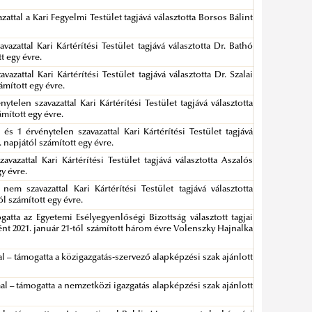
zattal a Kari Fegyelmi Testület tagjává választotta Borsos Bálint
vazattal Kari Kártérítési Testület tagjává választotta Dr. Bathó
t egy évre.
azattal Kari Kártérítési Testület tagjává választotta Dr. Szalai
ámított egy évre.
nytelen szavazattal Kari Kártérítési Testület tagjává választotta
ámított egy évre.
 és 1 érvénytelen szavazattal Kari Kártérítési Testület tagjává
. napjától számított egy évre.
avazattal Kari Kártérítési Testület tagjává választotta Aszalós
gy évre.
nem szavazattal Kari Kártérítési Testület tagjává választotta
ól számított egy évre.
atta az Egyetemi Esélyegyenlőségi Bizottság választott tagjai
t 2021. január 21-től számított három évre Volenszky Hajnalka
mal – támogatta a közigazgatás-szervező alapképzési szak ajánlott
mal – támogatta a nemzetközi igazgatás alapképzési szak ajánlott