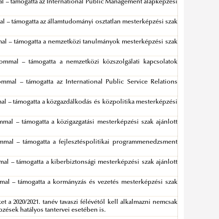
mmal – támogatta az International Public Management alapképzési
mmal – támogatta az államtudományi osztatlan mesterképzési szak
ommal – támogatta a nemzetközi tanulmányok mesterképzési szak
talommal – támogatta a nemzetközi közszolgálati kapcsolatok
lommal – támogatta az International Public Service Relations
ommal – támogatta a közgazdálkodás és közpolitika mesterképzési
lommal – támogatta a közigazgatási mesterképzési szak ajánlott
alommal – támogatta a fejlesztéspolitikai programmenedzsment
ommal – támogatta a kiberbiztonsági mesterképzési szak ajánlott
lommal – támogatta a kormányzás és vezetés mesterképzési szak
et a 2020/2021. tanév tavaszi félévétől kell alkalmazni nemcsak
ések hatályos tantervei esetében is.