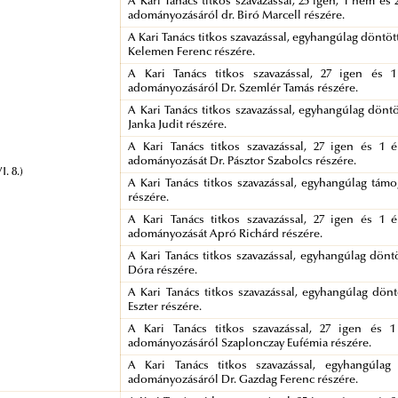
A Kari Tanács titkos szavazással, 25 igen, 1 nem és
adományozásáról dr. Biró Marcell részére.
A Kari Tanács titkos szavazással, egyhangúlag dönt
Kelemen Ferenc részére.
A Kari Tanács titkos szavazással, 27 igen és 
adományozásáról Dr. Szemlér Tamás részére.
A Kari Tanács titkos szavazással, egyhangúlag dönt
Janka Judit részére.
A Kari Tanács titkos szavazással, 27 igen és 1 
adományozását Dr. Pásztor Szabolcs részére.
I. 8.)
A Kari Tanács titkos szavazással, egyhangúlag tá
részére.
A Kari Tanács titkos szavazással, 27 igen és 1 
adományozását Apró Richárd részére.
A Kari Tanács titkos szavazással, egyhangúlag dön
Dóra részére.
A Kari Tanács titkos szavazással, egyhangúlag dö
Eszter részére.
A Kari Tanács titkos szavazással, 27 igen és 1
adományozásáról Szaplonczay Eufémia részére.
A Kari Tanács titkos szavazással, egyhangúlag
adományozásáról Dr. Gazdag Ferenc részére.