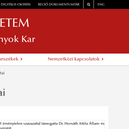
DIGITÁLIS OKTATÁS
BELSŐ DOKUMENTUMTÁR
ENG
YETEM
nyok Kar
anszékek
Nemzetközi kapcsolatok
tai
ai
 1 érvénytelen szavazattal támogatta Dr. Horváth Attila Állam- és
yázatát.