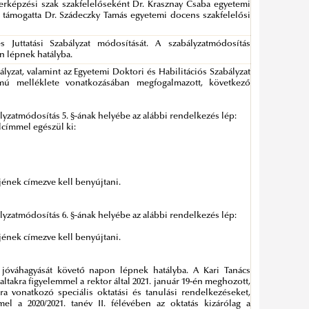
erképzési szak szakfelelőseként Dr. Krasznay Csaba egyetemi
s támogatta Dr. Szádeczky Tamás egyetemi docens szakfelelősi
s Juttatási Szabályzat módosítását. A szabályzatmódosítás
n lépnek hatályba.
lyzat, valamint az Egyetemi Doktori és Habilitációs Szabályzat
ámú melléklete vonatkozásában megfogalmazott, következő
lyzatmódosítás 5. §-ának helyébe az alábbi rendelkezés lép:
lcímmel egészül ki:
jének címezve kell benyújtani.
lyzatmódosítás 6. §-ának helyébe az alábbi rendelkezés lép:
jének címezve kell benyújtani.
 jóváhagyását követő napon lépnek hatályba. A Kari Tanács
laltakra figyelemmel a rektor által 2021. január 19-én meghozott,
ára vonatkozó speciális oktatási és tanulási rendelkezéseket,
el a 2020/2021. tanév II. félévében az oktatás kizárólag a