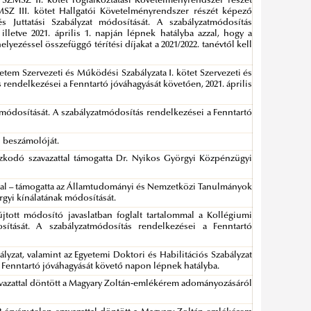
SZMSZ II. kötet Foglalkoztatási Követelményrendszer részét
ZMSZ III. kötet Hallgatói Követelményrendszer részét képező
 és Juttatási Szabályzat módosítását. A szabályzatmódosítás
lletve 2021. április 1. napján lépnek hatályba azzal, hogy a
lyezéssel összefüggő térítési díjakat a 2021/2022. tanévtől kell
etem Szervezeti és Működési Szabályzata I. kötet Szervezeti és
endelkezései a Fenntartó jóváhagyását követően, 2021. április
t módosítását. A szabályzatmódosítás rendelkezései a Fenntartó
i beszámolóját.
tózkodó szavazattal támogatta Dr. Nyikos Györgyi Közpénzügyi
ommal – támogatta az Államtudományi és Nemzetközi Tanulmányok
rgyi kínálatának módosítását.
jtott módosító javaslatban foglalt tartalommal a Kollégiumi
osítását. A szabályzatmódosítás rendelkezései a Fenntartó
lyzat, valamint az Egyetemi Doktori és Habilitációs Szabályzat
 Fenntartó jóváhagyását követő napon lépnek hatályba.
szavazattal döntött a Magyary Zoltán-emlékérem adományozásáról