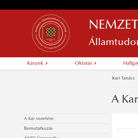
NEMZET
Államtudo
Karunk
Oktatás
Hallg
Kari Tanács
A Kar
A kar vezetése
Bemutatkozás