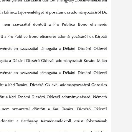
 2 érvénytelen szavazattal döntött a Magyary Zoltán-emlékérem
ött a Lőrincz Lajos-emlékgyűrű posztumusz adományozásáról Dr.
1 nem szavazattal döntött a Pro Publico Bono elismerés
ött a Pro Publico Bono elismerés adományozásáról dr. Kárpáti
érvénytelen szavazattal támogatta a Dékáni Dicsérő Oklevél
mogatta a Dékáni Dicsérő Oklevél adományozását Kovács Milán
érvénytelen szavazattal támogatta a Dékáni Dicsérő Oklevél
tött a Kari Tanácsi Dicsérő Oklevél adományozásáról Gorosics
ntött a Kari Tanácsi Dicsérő Oklevél adományozásáról Németh
 nem szavazattal döntött a Kari Tanácsi Dicsérő Oklevél
 döntött a Batthyány Kázmér-emléktoll ezüst fokozatának