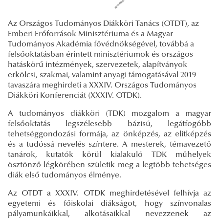
Az Országos Tudományos Diákköri Tanács (OTDT), az
Emberi Erőforrások Minisztériuma és a Magyar
Tudományos Akadémia fővédnökségével, továbbá a
felsőoktatásban érintett minisztériumok és országos
hatáskörű intézmények, szervezetek, alapítványok
erkölcsi, szakmai, valamint anyagi támogatásával 2019
tavaszára meghirdeti a XXXIV. Országos Tudományos
Diákköri Konferenciát (XXXIV. OTDK).
A tudományos diákköri (TDK) mozgalom a magyar
felsőoktatás legszélesebb bázisú, legátfogóbb
tehetséggondozási formája, az önképzés, az elitképzés
és a tudóssá nevelés színtere. A mesterek, témavezető
tanárok, kutatók körül kialakuló TDK műhelyek
ösztönző légkörében születik meg a legtöbb tehetséges
diák első tudományos élménye.
Az OTDT a XXXIV. OTDK meghirdetésével felhívja az
egyetemi és főiskolai diákságot, hogy színvonalas
pályamunkáikkal, alkotásaikkal nevezzenek az