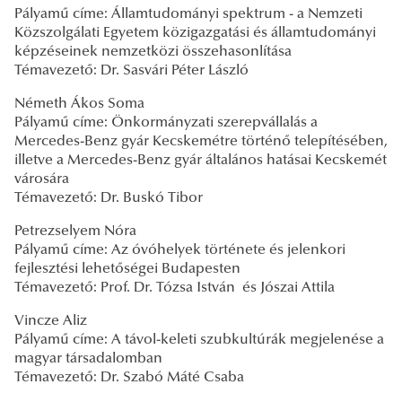
Pályamű címe: Államtudományi spektrum - a Nemzeti
Közszolgálati Egyetem közigazgatási és államtudományi
képzéseinek nemzetközi összehasonlítása
Témavezető: Dr. Sasvári Péter László
Németh Ákos Soma
Pályamű címe: Önkormányzati szerepvállalás a
Mercedes-Benz gyár Kecskemétre történő telepítésében,
illetve a Mercedes-Benz gyár általános hatásai Kecskemét
városára
Témavezető: Dr. Buskó Tibor
Petrezselyem Nóra
Pályamű címe: Az óvóhelyek története és jelenkori
fejlesztési lehetőségei Budapesten
Témavezető: Prof. Dr. Tózsa István és Jószai Attila
Vincze Aliz
Pályamű címe: A távol-keleti szubkultúrák megjelenése a
magyar társadalomban
Témavezető: Dr. Szabó Máté Csaba