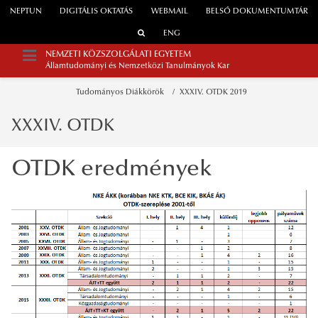
NEPTUN
DIGITÁLIS OKTATÁS
WEBMAIL
BELSŐ DOKUMENTUMTÁR
ENG
NEMZETI KÖZSZOLGÁLATI EGYETEM
Államtudományi és Nemzetközi Tanulmányok Kar
Tudományos Diákkörök
XXXIV. OTDK 2019
XXXIV. OTDK
OTDK eredmények