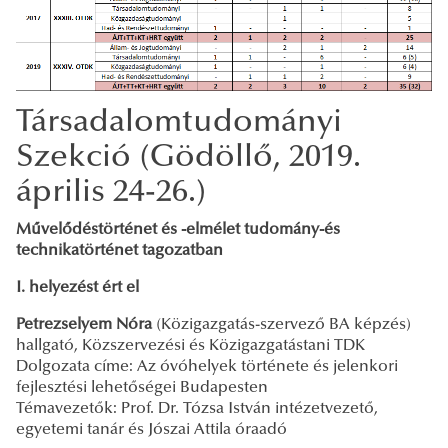
Társadalomtudományi
Szekció (Gödöllő, 2019.
április 24-26.)
Művelődéstörténet és -elmélet tudomány-és
technikatörténet tagozatban
I. helyezést ért el
Petrezselyem Nóra
(Közigazgatás-szervező BA képzés)
hallgató, Közszervezési és Közigazgatástani TDK
Dolgozata címe: Az óvóhelyek története és jelenkori
fejlesztési lehetőségei Budapesten
Témavezetők: Prof. Dr. Tózsa István intézetvezető,
egyetemi tanár és Jószai Attila óraadó