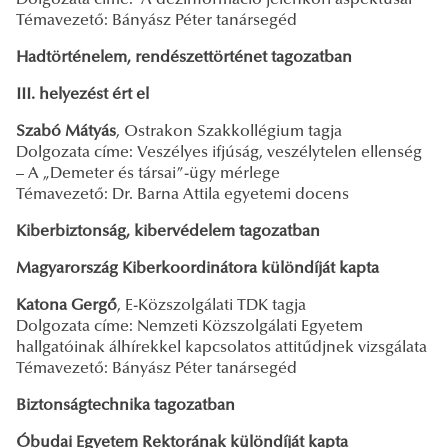
Témavezető: Bányász Péter tanársegéd
Hadtörténelem, rendészettörténet tagozatban
III. helyezést ért el
Szabó Mátyás
, Ostrakon Szakkollégium tagja
Dolgozata címe: Veszélyes ifjúság, veszélytelen ellenség
– A „Demeter és társai”-ügy mérlege
Témavezető: Dr. Barna Attila egyetemi docens
Kiberbiztonság, kibervédelem tagozatban
Magyarország Kiberkoordinátora különdíját kapta
Katona Gergő
, E-Közszolgálati TDK tagja
Dolgozata címe: Nemzeti Közszolgálati Egyetem
hallgatóinak álhírekkel kapcsolatos attitűdjnek vizsgálata
Témavezető: Bányász Péter tanársegéd
Biztonságtechnika tagozatban
Óbudai Egyetem Rektorának különdíját kapta