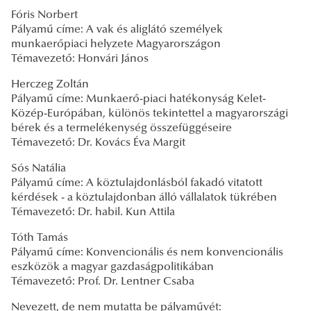
Fóris Norbert
Pályamű címe: A vak és aliglátó személyek
munkaerőpiaci helyzete Magyarországon
Témavezető: Honvári János
Herczeg Zoltán
Pályamű címe: Munkaerő-piaci hatékonyság Kelet-
Közép-Európában, különös tekintettel a magyarországi
bérek és a termelékenység összefüggéseire
Témavezető: Dr. Kovács Éva Margit
Sós Natália
Pályamű címe: A köztulajdonlásból fakadó vitatott
kérdések - a köztulajdonban álló vállalatok tükrében
Témavezető: Dr. habil. Kun Attila
Tóth Tamás
Pályamű címe: Konvencionális és nem konvencionális
eszközök a magyar gazdaságpolitikában
Témavezető: Prof. Dr. Lentner Csaba
Nevezett, de nem mutatta be pályaművét: