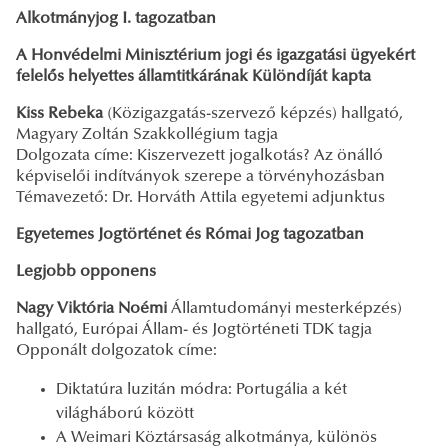
Alkotmányjog I. tagozatban
A Honvédelmi Minisztérium jogi és igazgatási ügyekért
felelős helyettes államtitkárának Különdíját kapta
Kiss Rebeka
(Közigazgatás-szervező képzés) hallgató,
Magyary Zoltán Szakkollégium tagja
Dolgozata címe: Kiszervezett jogalkotás? Az önálló
képviselői indítványok szerepe a törvényhozásban
Témavezető: Dr. Horváth Attila egyetemi adjunktus
Egyetemes Jogtörténet és Római Jog tagozatban
Legjobb opponens
Nagy Viktória Noémi
Államtudományi mesterképzés)
hallgató, Európai Állam- és Jogtörténeti TDK tagja
Opponált dolgozatok címe:
Diktatúra luzitán módra: Portugália a két
világháború között
A Weimari Köztársaság alkotmánya, különös