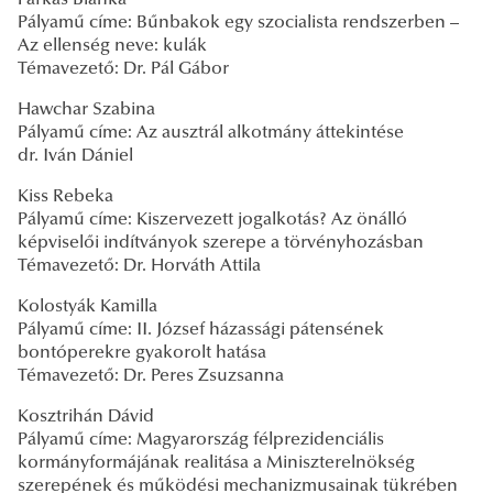
Pályamű címe: Bűnbakok egy szocialista rendszerben –
Az ellenség neve: kulák
Témavezető: Dr. Pál Gábor
Hawchar Szabina
Pályamű címe: Az ausztrál alkotmány áttekintése
dr. Iván Dániel
Kiss Rebeka
Pályamű címe: Kiszervezett jogalkotás? Az önálló
képviselői indítványok szerepe a törvényhozásban
Témavezető: Dr. Horváth Attila
Kolostyák Kamilla
Pályamű címe: II. József házassági pátensének
bontóperekre gyakorolt hatása
Témavezető: Dr. Peres Zsuzsanna
Kosztrihán Dávid
Pályamű címe: Magyarország félprezidenciális
kormányformájának realitása a Miniszterelnökség
szerepének és működési mechanizmusainak tükrében