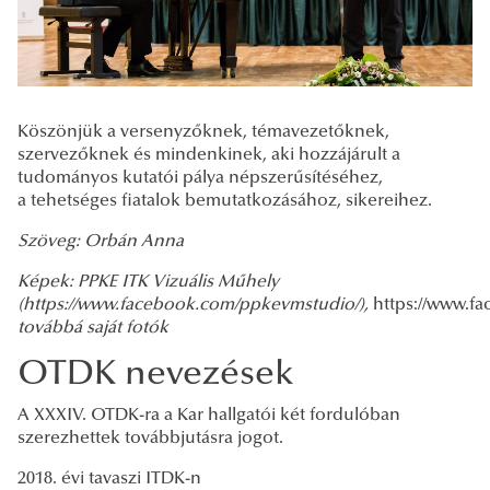
Köszönjük a versenyzőknek, témavezetőknek,
szervezőknek és mindenkinek, aki hozzájárult a
tudományos kutatói pálya népszerűsítéséhez,
a tehetséges fiatalok bemutatkozásához, sikereihez.
Szöveg: Orbán Anna
Képek: PPKE ITK Vizuális Műhely
(https://www.facebook.com/ppkevmstudio/),
https://www.f
továbbá saját fotók
OTDK nevezések
A XXXIV. OTDK-ra a Kar hallgatói két fordulóban
szerezhettek továbbjutásra jogot.
2018. évi tavaszi ITDK-n