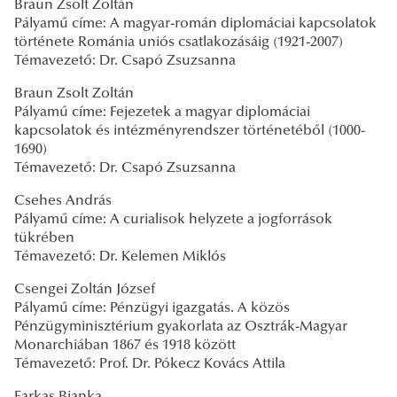
Braun Zsolt Zoltán
Pályamű címe: A magyar-román diplomáciai kapcsolatok
története Románia uniós csatlakozásáig (1921-2007)
Témavezető: Dr. Csapó Zsuzsanna
Braun Zsolt Zoltán
Pályamű címe: Fejezetek a magyar diplomáciai
kapcsolatok és intézményrendszer történetéből (1000-
1690)
Témavezető: Dr. Csapó Zsuzsanna
Csehes András
Pályamű címe: A curialisok helyzete a jogforrások
tükrében
Témavezető: Dr. Kelemen Miklós
Csengei Zoltán József
Pályamű címe: Pénzügyi igazgatás. A közös
Pénzügyminisztérium gyakorlata az Osztrák-Magyar
Monarchiában 1867 és 1918 között
Témavezető: Prof. Dr. Pókecz Kovács Attila
Farkas Bianka