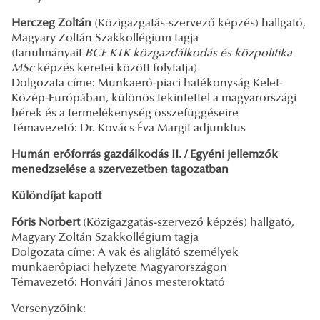
Herczeg Zoltán
(Közigazgatás-szervező képzés) hallgató,
Magyary Zoltán Szakkollégium tagja
(tanulmányait
BCE KTK közgazdálkodás és közpolitika
MSc
képzés keretei között folytatja)
Dolgozata címe: Munkaerő-piaci hatékonyság Kelet-
Közép-Európában, különös tekintettel a magyarországi
bérek és a termelékenység összefüggéseire
Témavezető: Dr. Kovács Éva Margit adjunktus
Humán erőforrás gazdálkodás II. / Egyéni jellemzők
menedzselése a szervezetben tagozatban
Különdíjat kapott
Fóris Norbert
(Közigazgatás-szervező képzés) hallgató,
Magyary Zoltán Szakkollégium tagja
Dolgozata címe: A vak és aliglátó személyek
munkaerőpiaci helyzete Magyarországon
Témavezető: Honvári János mesteroktató
Versenyzőink: