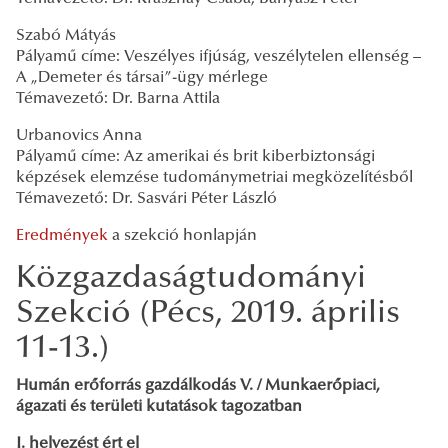
Szabó Mátyás
Pályamű címe: Veszélyes ifjúság, veszélytelen ellenség –
A „Demeter és társai”-ügy mérlege
Témavezető: Dr. Barna Attila
Urbanovics Anna
Pályamű címe: Az amerikai és brit kiberbiztonsági
képzések elemzése tudománymetriai megközelítésből
Témavezető: Dr. Sasvári Péter László
Eredmények
a szekció honlapján
Közgazdaságtudományi
Szekció (Pécs, 2019. április
11-13.)
Humán erőforrás gazdálkodás V. / Munkaerőpiaci,
ágazati és területi kutatások tagozatban
I. helyezést ért el