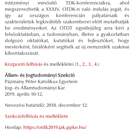
intézményi minősítő TDK-konferenciákra, ahol
megszerezhetik a XXXIV. OTDK-n való indulás jogát, és
így az országos konferencián pályatársaik és
szakterületük legkiválóbb szakemberei előtt mutathatják
be eredményeiket. Az OTDT egyidejűleg arra kéri a
felsőoktatásban, a tudományban, illetve a gyakorlatban
dolgozó oktatókat, kutatókat és fejlesztőket, hogy
mesterként, bírálóként segítsék az új nemzedék szakmai
kibontakozását.
Központi felhívás
és mellékletei (
1.
,
2.
,
3.
.
4.
)
Állam- és Jogtudományi Szekció
Pázmány Péter Katolikus Egyetem
Jog- és Államtudományi Kar
2019. április 10-12.
Nevezési határidő: 2018. december 12.
Szekciófelhívás és melléklete
Honlap:
https://otdk2019.jak.ppke.hu/