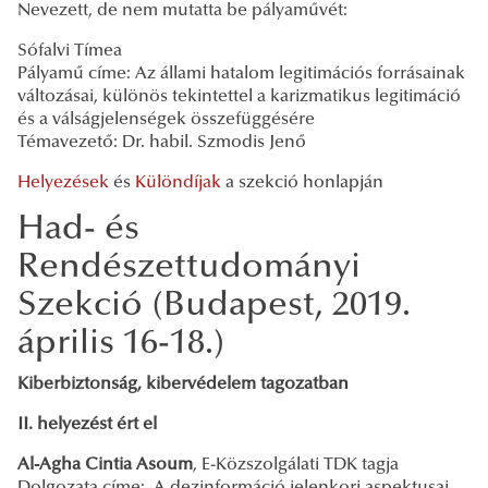
Nevezett, de nem mutatta be pályaművét:
Sófalvi Tímea
Pályamű címe: Az állami hatalom legitimációs forrásainak
változásai, különös tekintettel a karizmatikus legitimáció
és a válságjelenségek összefüggésére
Témavezető: Dr. habil. Szmodis Jenő
Helyezések
és
Különdíjak
a szekció honlapján
Had- és
Rendészettudományi
Szekció (Budapest, 2019.
április 16-18.)
Kiberbiztonság, kibervédelem tagozatban
II. helyezést ért el
Al-Agha Cintia Asoum
, E-Közszolgálati TDK tagja
Dolgozata címe: A dezinformáció jelenkori aspektusai