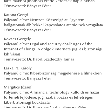
tartalmakból (lootbox) eredő kérdések napjainkban
Témavezető: Bányász Péter
Katona Gergő
Pályamű címe: Nemzeti Közszolgálati Egyetem
hallgatóinak álhírekkel kapcsolatos attitűdjnek vizsgálata
Témavezető: Bányász Péter
Kovács Gergely
Pályamű címe: Legal and security challenges of the
Internet of Things (A dolgok internete jogi és biztonsági
kihívásai)
Témavezető: Dr. habil. Szádeczky Tamás
Laska Pál Károly
Pályamű címe: Kiberbiztonság megjelenése a filmekben
Témavezető: Bányász Péter
Margitics József
Pályamű címe: A financial technology külföldi és hazai
történeti fejlődése, jogi szabályozása és lehetséges
kiberbiztonsági kockázatai
Témavezető: Dr. Krasznay Csaba, Bányász Péter