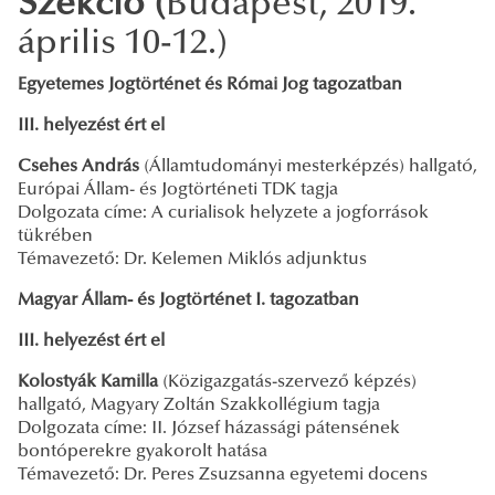
Szekció (
Budapest, 2019.
április 10-12.)
Egyetemes Jogtörténet és Római Jog tagozatban
III. helyezést ért el
Csehes András
(Államtudományi mesterképzés) hallgató,
Európai Állam- és Jogtörténeti TDK tagja
Dolgozata címe: A curialisok helyzete a jogforrások
tükrében
Témavezető: Dr. Kelemen Miklós adjunktus
Magyar Állam- és Jogtörténet I. tagozatban
III. helyezést ért el
Kolostyák Kamilla
(Közigazgatás-szervező képzés)
hallgató, Magyary Zoltán Szakkollégium tagja
Dolgozata címe: II. József házassági pátensének
bontóperekre gyakorolt hatása
Témavezető: Dr. Peres Zsuzsanna egyetemi docens