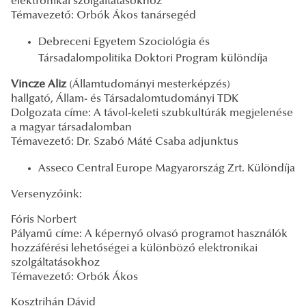
elektronikai szolgáltatásokhoz
Témavezető: Orbók Ákos tanársegéd
Debreceni Egyetem Szociológia és
Társadalompolitika Doktori Program különdíja
Vincze Aliz
(Államtudományi mesterképzés)
hallgató, Állam- és Társadalomtudományi TDK
Dolgozata címe: A távol-keleti szubkultúrák megjelenése
a magyar társadalomban
Témavezető: Dr. Szabó Máté Csaba adjunktus
Asseco Central Europe Magyarország Zrt. Különdíja
Versenyzőink:
Fóris Norbert
Pályamű címe: A képernyő olvasó programot használók
hozzáférési lehetőségei a különböző elektronikai
szolgáltatásokhoz
Témavezető: Orbók Ákos
Kosztrihán Dávid