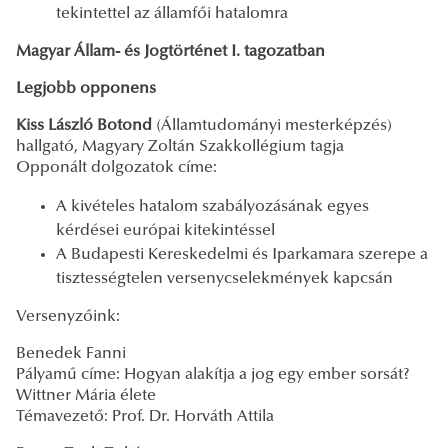
tekintettel az államfői hatalomra
Magyar Állam- és Jogtörténet I. tagozatban
Legjobb opponens
Kiss László Botond
(Államtudományi mesterképzés)
hallgató, Magyary Zoltán Szakkollégium tagja
Opponált dolgozatok címe:
A kivételes hatalom szabályozásának egyes
kérdései európai kitekintéssel
A Budapesti Kereskedelmi és Iparkamara szerepe a
tisztességtelen versenycselekmények kapcsán
Versenyzőink:
Benedek Fanni
Pályamű címe: Hogyan alakítja a jog egy ember sorsát?
Wittner Mária élete
Témavezető: Prof. Dr. Horváth Attila