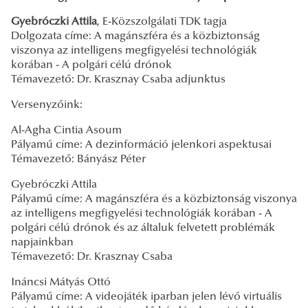
Gyebróczki Attila
, E-Közszolgálati TDK tagja
Dolgozata címe: A magánszféra és a közbiztonság
viszonya az intelligens megfigyelési technológiák
korában - A polgári célú drónok
Témavezető: Dr. Krasznay Csaba adjunktus
Versenyzőink:
Al-Agha Cintia Asoum
Pályamű címe: A dezinformáció jelenkori aspektusai
Témavezető: Bányász Péter
Gyebróczki Attila
Pályamű címe: A magánszféra és a közbiztonság viszonya
az intelligens megfigyelési technológiák korában - A
polgári célú drónok és az általuk felvetett problémák
napjainkban
Témavezető: Dr. Krasznay Csaba
Ináncsi Mátyás Ottó
Pályamű címe: A videojáték iparban jelen lévő virtuális