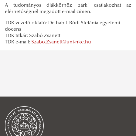
A tudományos diákkörhöz bárki csatlakozhat az
elérhetőségnél megadott e-mail címen.
TDK vezető oktató: Dr. habil. Bódi Stefánia egyetemi
docens
TDK titkár: Szabó Zsanett
TDK e-mail:
Szabo.Zsanett@uni-nke.hu
Alkotmányjogi és Összehasonlító Közjogi Tanszék
Bemutatkozás
Munkatársak
Hírek, események, rendezvények
Munkatársi aktivitás/szakmai tevékenység
PhD-hallgatók