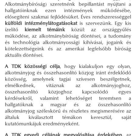
Alkotmánybíróság) szeretnénk bepillantást nyújtani a
hallgatóinknak ezen intézmények működésébe,
elősegíteni szakmai fejlődésüket. Éves rendszerességgel
külföldi intézménylátogatásokat
is szervezünk. Egy kis
ízelítő
kiemelt témáink
közül: az országgyűlés
működése, az alkotmánybíróság döntései, a tudomány
és technológia alkotmányossági kihívásai, jogaink és
kötelezettségeink és az amerikai legfelsőbb bíróság
aktuális döntései.
A TDK közösségi célja
, hogy kialakuljon egy olyan,
alkotmányjog és összehasonlító közjog iránt érdeklődő
közösség, amelynek tagjai szívesen beszélgetnek,
elmélkednek, vitáznak az alkotmányjoghoz,
összehasonlító közjoghoz kapcsolódó egyes
kérdésekről, valamint lehetőséget teremtsen a
hallgatóknak a magyar és az összehasonlító
alkotmányjog széleskörű és részletes megismerésére az
általuk kiválasztott témákon keresztül, saját
kutatómunkájuk eredményeként.
A TDK egyedi céljának megvalósítása érdekében,
az