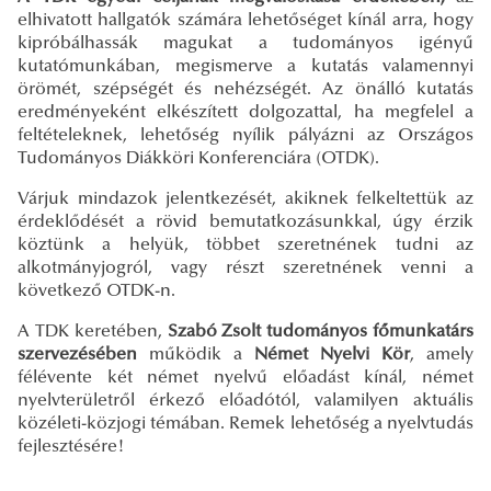
elhivatott hallgatók számára lehetőséget kínál arra, hogy
kipróbálhassák magukat a tudományos igényű
kutatómunkában, megismerve a kutatás valamennyi
örömét, szépségét és nehézségét. Az önálló kutatás
eredményeként elkészített dolgozattal, ha megfelel a
feltételeknek, lehetőség nyílik pályázni az Országos
Tudományos Diákköri Konferenciára (OTDK).
Várjuk mindazok jelentkezését, akiknek felkeltettük az
érdeklődését a rövid bemutatkozásunkkal, úgy érzik
köztünk a helyük, többet szeretnének tudni az
alkotmányjogról, vagy részt szeretnének venni a
következő OTDK-n.
A TDK keretében,
Szabó Zsolt tudományos főmunkatárs
szervezésében
működik a
Német Nyelvi Kör
, amely
félévente két német nyelvű előadást kínál, német
nyelvterületről érkező előadótól, valamilyen aktuális
közéleti-közjogi témában. Remek lehetőség a nyelvtudás
fejlesztésére!