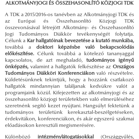
ALKOTMÁNYJOGI ÉS ÖSSZEHASONLÍTÓ KÖZJOGI TDK
A TDK a 2015/2016-os tanévben az Alkotmányjogi TDK és
az Európai és Összehasonlító Közjogi TDK
összevonásával létrejött Alkotmány- és Összehasonlító
Jogi Tudományos Diákkör tevékenységét folytatja.
Célunk a
Kar hallgatóinak bevezetése a kutató munkába,
továbbá a
doktori képzésbe való bekapcsolódás
előkészítése.
Célunk továbbá a kötelező tananyaggal
kapcsolatos, de azt meghaladó,
tudományos igényű
önképzés,
valamint a hallgatók felkészítése az
Országos
Tudományos Diákköri Konferenciákon
való részvételre.
Küldetésünknek tekintjük, hogy a hozzánk csatlakozó
hallgatók mindannyian találjanak kedvükre valót a
programjaink közül. Kifejezetten az alkotmányjogi és az
összehasonlító közjogi területekben való elmerüléséhez
szeretnénk segítő kezet nyújtani. Hangsúlyt fektetünk a
tudományos területünk kerekasztal-beszélgetéseken,
érdekvitákon, konferenciákon, és akár egyszerű szakmai
előadásokon keresztüli megismerésére.
Különböző
intézménylátogatásokkal
(Országgyűlés,