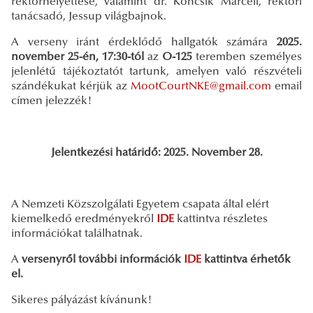
rektorhelyettese, valamint dr. Koncsik Marcell, rektori
tanácsadó, Jessup világbajnok.
A verseny iránt érdeklődő hallgatók számára
2025.
november 25-én, 17:30-tól
az
O-125
teremben személyes
jelenlétű tájékoztatót tartunk, amelyen való részvételi
szándékukat kérjük az
MootCourtNKE@gmail.com
email
címen jelezzék!
Jelentkezési határidő: 2025. November 28.
A Nemzeti Közszolgálati Egyetem csapata által elért
kiemelkedő eredményekről
IDE
kattintva részletes
információkat találhatnak.
A
versenyről további információk
IDE
kattintva érhetők
el.
Sikeres pályázást kívánunk!