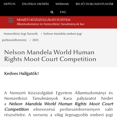
NEPTUN
DIGITÁLIS OKTATÁS
WEBMAIL
BELSŐ DOKUMENTUMTÁR
ENG
NEMZETI KÖZSZOLGÁLATI EGYETEM
Államtudományi és Nemzetközi Tanulmányok Kar
Nemzetközi Jogi Tanszék
Nelson Mandela emberi jogi
perbeszédverseny
2025
Nelson Mandela World Human
Rights Moot Court Competition
Kedves Hallgatók!
A Nemzeti Közszolgálati Egyetem Államtudományi és
Nemzetközi Tanulmányok Kara pályázatot hirdet
a
Nelson Mandela World Human Rights Moot Court
Competition
elnevezésű perbeszédversenyen való
részvételre. A verseny a világ legnagyobb emberi jogi