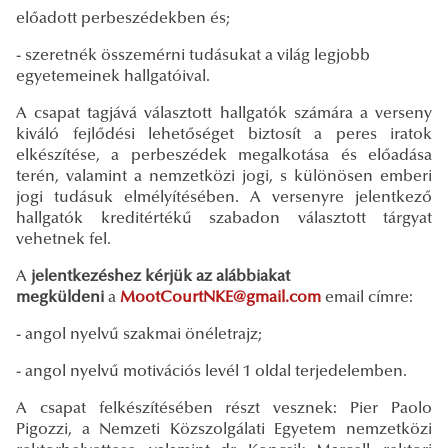
előadott perbeszédekben és;
- szeretnék összemérni tudásukat a világ legjobb
egyetemeinek hallgatóival.
A csapat tagjává választott hallgatók számára a verseny
kiváló fejlődési lehetőséget biztosít a peres iratok
elkészítése, a perbeszédek megalkotása és előadása
terén, valamint a nemzetközi jogi, s különösen emberi
jogi tudásuk elmélyítésében. A versenyre jelentkező
hallgatók kreditértékű szabadon választott tárgyat
vehetnek fel.
A
jelentkezéshez kérjük az alábbiakat
megküldeni
a
MootCourtNKE@gmail.com
email címre:
- angol nyelvű szakmai önéletrajz;
- angol nyelvű motivációs levél 1 oldal terjedelemben.
A csapat felkészítésében részt vesznek: Pier Paolo
Pigozzi, a Nemzeti Közszolgálati Egyetem nemzetközi