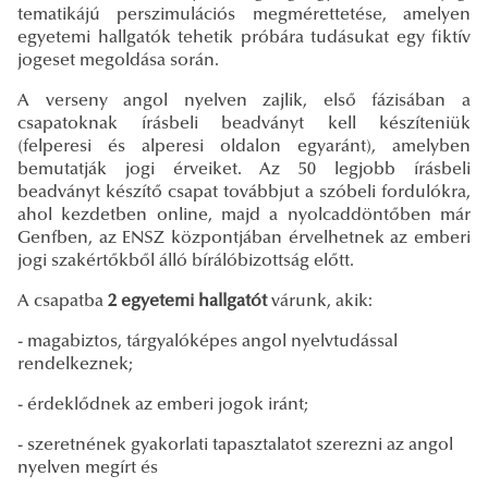
tematikájú perszimulációs megmérettetése, amelyen
egyetemi hallgatók tehetik próbára tudásukat egy fiktív
jogeset megoldása során.
A verseny angol nyelven zajlik, első fázisában a
csapatoknak írásbeli beadványt kell készíteniük
(felperesi és alperesi oldalon egyaránt), amelyben
bemutatják jogi érveiket. Az 50 legjobb írásbeli
beadványt készítő csapat továbbjut a szóbeli fordulókra,
ahol kezdetben online, majd a nyolcaddöntőben már
Genfben, az ENSZ központjában érvelhetnek az emberi
jogi szakértőkből álló bírálóbizottság előtt.
A csapatba
2 egyetemi hallgatót
várunk, akik:
- magabiztos, tárgyalóképes angol nyelvtudással
rendelkeznek;
- érdeklődnek az emberi jogok iránt;
- szeretnének gyakorlati tapasztalatot szerezni az angol
nyelven megírt és