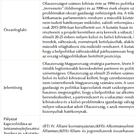
Olaszországot számos kihívás érte az 1994-es politika
„terremoto” (földrengés) és az 1990-es évek elején s
problémákat okozó gazdasági nehézségek óta. A tök
kétkamarás parlamentáris rendszer a második köztár
nem tudott hatékonyan működni, valódi reformjára
csak 2015-2016-ban kerülhetett sor. A kutatás hazai és
Összefoglaló
résztvevői a projekt keretében arra keresik a választ,
elmúlt 20-25 évben milyen külső és belső kihívások, 
trendek, változások, események befolyásolták, alakít
második világháború óta működő rendszert. A kutatás
hogy a belpolitikai változásokkal párhuzamosan hog
az ország világpolitikában betöltött pozíciója.
Olaszország Magyarország stratégia partnere, lévén 
ötödik legfontosabb kereskedelmi partnere és polit
szövetségese. Olaszország az elmúlt 25 évben számo
belső és külső kihívással kellett, hogy szembenézze
nem ismeretlenek Magyarország számára sem. A szo
Jelentőség
gazdasági és politikai kapcsolatok miatt szükségszer
hasznos megvizsgálni, hogy a belpolitikai (az alkot
berendezkedést, a pártrendszert és a választási rends
kihívásokra és a külső problémákra (gazdasági válság
milyen válaszokat adott Olaszország, s azok mennyir
bizonyultak hatékonynak.
Pályázat
kapcsolódása az
(IFT) IV. Állami kormányzástan;(KFIS) Alkotmányelmél
Intézményfejlesztési
Államtan;(KFIS) Állam- és jogrendszerek összehason
Tervhez és a Kutatás-