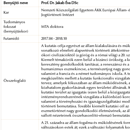
Benyújtó neve
Prof. Dr. Jakab Éva DSc
Nemzeti Közszolgálati Egyetem ÁKK Európai Állam- 
Kar
Jogtörténeti Intézet
Tudományos
fokozat
MTA doktora
(benyújtáskor)
Futamidő
2017.04 - 2018.10
A kutatás célja egyrészt az állam kialakulására és m
vonatkozó elméleti alapvetések történeti áttekintése
ókori civilizációktól (a görög és a római világ) a 20. s
Kiemelt témakörök ezen belül a bizánci örökség, a k
keresztény gondolkodók tanításai, a reneszánsz és a
humanizmus eszmekincse, a természetjog nagy gon
valamint a francia és a német tudományos iskola. A t
megközelítés mellett a kutatás funkcionális vizsgálat
Összefoglaló
tervez, amelyek fókuszában az állam működésének, 
közhatalom gyakorlásának egyes területei állnának. 
kutatási terület az igazgatás (ezen belül a közigazgatá
intézményrendszerének vizsgálata a különböző kor
valamint a törvényhozási és igazságszolgáltatási mod
történeti bemutatása. További kiemelt kutatási cél az
eszmetörténet nagy gondolkodói életművének, az ál
vallott nézeteinek összehasonlító-elemző bemutatás
A 21. századra az állam fogalma és működésének for
változásokon estek át; ezek a változási folyamatok k