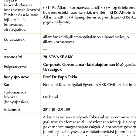
Pályázat
kapcsolódása az
(IFT) IV. Állami kormányzástan;(KFIS) A jog értékrend
Intézményfejlesztési
kurrens értékfilozófiai viták mentén ;(KFIS) Alkotmá
Tervhez és a Kutatás-
Államtan;(KFIS) Államépítés és jogrendszer;(KFIS) A
fejlesztési és
jogok helyzete;
Innovációs
Stratégiához
államfunkciók;államtan;általános államelmélet;jó
Kulcsszavak
állam;kormányzás
---
---
Azonosító
2016/96/NKE-ÁKK
Corporate Governance - köztulajdonban lévő gazdas
Pályázat címe
társaságok
Benyújtó neve
Prof. Dr. Papp Tekla
Kar
Nemzeti Közszolgálati Egyetem ÁKK Civilisztikai Inté
Tudományos
fokozat
Dr. habil.
(benyújtáskor)
Futamidő
2016.10 - 2018.09
A kutatás során - melynek fókuszában az empíria, a 
gyűjtése és elemzése áll - részletesen feltárjuk a cor
governance magyar sajátosságait. A corporate gover
jelenlegi szabályozása a vállalatirányítási jelentés el