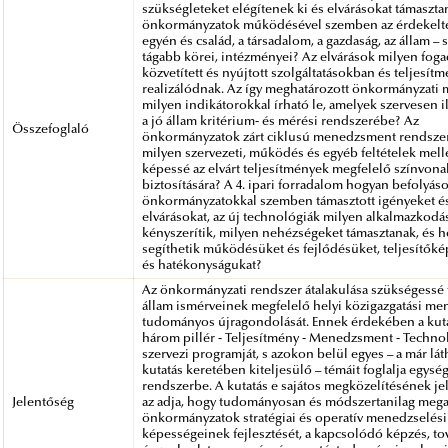
szükségleteket elégítenek ki és elvárásokat támaszta
önkormányzatok működésével szemben az érdekelte
egyén és család, a társadalom, a gazdaság, az állam –
tágabb körei, intézményei? Az elvárások milyen foga
közvetített és nyújtott szolgáltatásokban és teljesí
realizálódnak. Az így meghatározott önkormányzati
milyen indikátorokkal írható le, amelyek szervesen 
a jó állam kritérium- és mérési rendszerébe? Az
Összefoglaló
önkormányzatok zárt ciklusú menedzsment rendsze
milyen szervezeti, működés és egyéb feltételek melle
képessé az elvárt teljesítmények megfelelő színvona
biztosítására? A 4. ipari forradalom hogyan befolyáso
önkormányzatokkal szemben támasztott igényeket é
elvárásokat, az új technológiák milyen alkalmazkodá
kényszerítik, milyen nehézségeket támasztanak, és 
segíthetik működésüket és fejlődésüket, teljesítők
és hatékonyságukat?
Az önkormányzati rendszer átalakulása szükségessé t
állam ismérveinek megfelelő helyi közigazgatási m
tudományos újragondolását. Ennek érdekében a ku
három pillér - Teljesítmény - Menedzsment - Technol
szervezi programját, s azokon belül egyes – a már lát
kutatás keretében kiteljesülő – témáit foglalja egysé
rendszerbe. A kutatás e sajátos megközelítésének je
Jelentőség
az adja, hogy tudományosan és módszertanilag mega
önkormányzatok stratégiai és operatív menedzselési
képességeinek fejlesztését, a kapcsolódó képzés, t