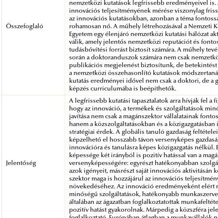
nemzetközi kutatások legfrissebb eredményeivel is.
innovációs teljesítményének mérése viszonylag fris
az innovációs kutatásokban, azonban a téma fontoss
Összefoglaló
rohamosan nő. A műhely létrehozásával a Nemzeti K
Egyetem egy élenjáró nemzetközi kutatási hálózat akt
válik, amely jelentős nemzetközi reputációt és fonto
tudásbővítési forrást biztosít számára. A műhely te
során a doktoranduszok számára nem csak nemzetk
publikációs megjelenést biztosítunk, de betekintés
a nemzetközi összehasonlító kutatások módszertanáb
kutatás eredményei idővel nem csak a doktori, de a 
képzés curriculumába is beépíthetők.
A legfrissebb kutatási tapasztalatok arra hívják fel a f
hogy az innováció, a termékek és szolgáltatások mi
javítása nem csak a magánszektor vállalatainak fontos
hanem a közszolgáltatásokban és a közigazgatásban 
stratégiai érdek. A globális tanuló gazdaság feltétel
képzelhető el hosszabb távon versenyképes gazdasá
innovációra és tanulásra képes közigazgatás nélkül. E
képessége két irányból is pozitív hatással van a mag
Jelentőség
versenyképességére: egyrészt hatékonyabban szolgál
azok igényeit, másrészt saját innovációs aktivitásán k
szektor maga is hozzájárul az innovációs teljesítmén
növekedéséhez. Az innováció eredményeként elért
minőségű szolgáltatások, hatékonyabb munkaszerve
általában az ágazatban foglalkoztatottak munkafeltéte
pozitív hatást gyakorolnak. Márpedig a közszféra jel
foglalkoztató, Európában átlagban a munkavállalók 