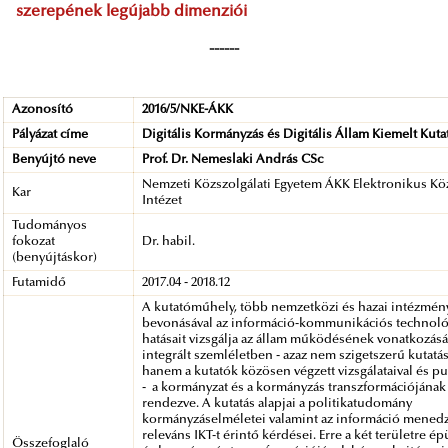
szerepének legújabb dimenziói
------
Azonosító
2016/5/NKE-ÁKK
Pályázat címe
Digitális Kormányzás és Digitális Állam Kiemelt Ku
Benyújtó neve
Prof. Dr. Nemeslaki András CSc
Nemzeti Közszolgálati Egyetem ÁKK Elektronikus Köz
Kar
Intézet
Tudományos
fokozat
Dr. habil.
(benyújtáskor)
Futamidő
2017.04 - 2018.12
A kutatóműhely, több nemzetközi és hazai intézmén
bevonásával az információ-kommunikációs technológ
hatásait vizsgálja az állam működésének vonatkozás
integrált szemléletben - azaz nem szigetszerű kutatá
hanem a kutatók közösen végzett vizsgálataival és pu
- a kormányzat és a kormányzás transzformációjának 
rendezve. A kutatás alapjai a politikatudomány
kormányzáselméletei valamint az információ mened
releváns IKT-t érintő kérdései. Erre a két területre ép
Összefoglaló