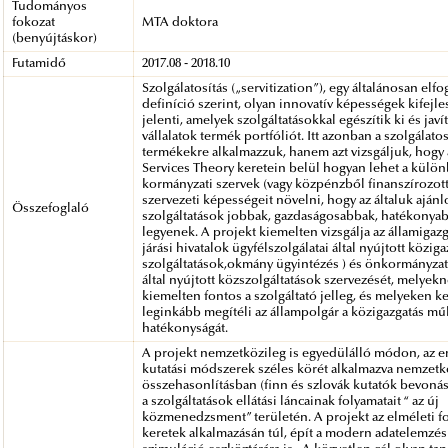
Tudományos
fokozat
MTA doktora
(benyújtáskor)
Futamidő
2017.08 - 2018.10
Szolgálatosítás („servitization”), egy általánosan elfo
definíció szerint, olyan innovatív képességek kifejle
jelenti, amelyek szolgáltatásokkal egészítik ki és javít
vállalatok termék portfóliót. Itt azonban a szolgálato
termékekre alkalmazzuk, hanem azt vizsgáljuk, hogy 
Services Theory keretein belül hogyan lehet a külö
kormányzati szervek (vagy közpénzből finanszírozot
szervezeti képességeit növelni, hogy az általuk ajánl
Összefoglaló
szolgáltatások jobbak, gazdaságosabbak, hatékonya
legyenek. A projekt kiemelten vizsgálja az államigazga
járási hivatalok ügyfélszolgálatai által nyújtott köziga
szolgáltatások,okmány ügyintézés ) és önkormányzat
által nyújtott közszolgáltatások szervezését, melyekn
kiemelten fontos a szolgáltató jelleg, és melyeken k
leginkább megítéli az állampolgár a közigazgatás 
hatékonyságát.
A projekt nemzetközileg is egyedülálló módon, az 
kutatási módszerek széles körét alkalmazva nemzetk
összehasonlításban (finn és szlovák kutatók bevonás
a szolgáltatások ellátási láncainak folyamatait “ az új
közmenedzsment” területén. A projekt az elméleti f
keretek alkalmazásán túl, épít a modern adatelemzés