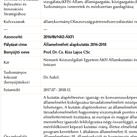
vizsgálata;(KFIS) Állam, államigazgatás, közigazgatás;(
fejlesztési és
Tudományos ismeretek és módszertan gazdagítása;
Innovációs
Stratégiához
Kulcsszavak
állam;kormány;Olaszország;pártrendszer;választási 
---
---
Azonosító
2016/86/NKE-ÁKFI
Pályázat címe
Államelméleti alapkutatás 2016-2018
Benyújtó neve
Prof. Dr. Cs. Kiss Lajos CSc
Nemzeti Közszolgálati Egyetem ÁKFI Államkutatási és
Kar
Intézet
Tudományos
fokozat
Dr. habil.
(benyújtáskor)
Futamidő
2017.07 - 2018.12
A kutatás alapfeltevése: igazság- és konszenzusképes
államelmélet kidolgozása társadalomelméleti nézőp
lehetséges. A kutatás alaptörekvése: az államelméleti
társadalomelméleti hagyomány viszonyának pontos 
elmélettörténeti tisztázása, az európai és magyar áll
menetéhez igazodó feldolgozása négy összefüggő, a
mérföldköveit képező kutatási irány, illetve elméleta
program keretében: I. általános államelmélet; II. ne
Összefoglaló
államelméletei; III. államfunkciók és kormányzás elmé