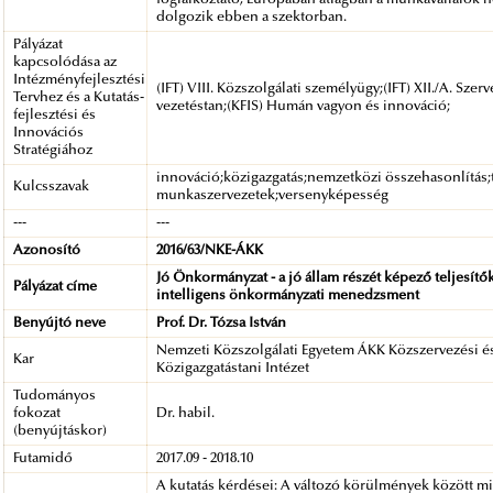
dolgozik ebben a szektorban.
Pályázat
kapcsolódása az
Intézményfejlesztési
(IFT) VIII. Közszolgálati személyügy;(IFT) XII./A. Szerv
Tervhez és a Kutatás-
vezetéstan;(KFIS) Humán vagyon és innováció;
fejlesztési és
Innovációs
Stratégiához
innováció;közigazgatás;nemzetközi összehasonlítás;
Kulcsszavak
munkaszervezetek;versenyképesség
---
---
Azonosító
2016/63/NKE-ÁKK
Jó Önkormányzat - a jó állam részét képező teljesítő
Pályázat címe
intelligens önkormányzati menedzsment
Benyújtó neve
Prof. Dr. Tózsa István
Nemzeti Közszolgálati Egyetem ÁKK Közszervezési é
Kar
Közigazgatástani Intézet
Tudományos
fokozat
Dr. habil.
(benyújtáskor)
Futamidő
2017.09 - 2018.10
A kutatás kérdései: A változó körülmények között m