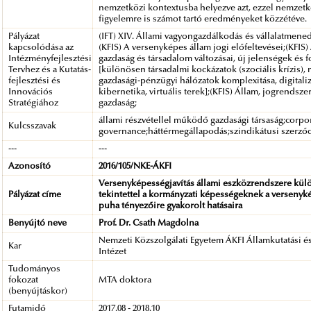
nemzetközi kontextusba helyezve azt, ezzel nemzetk
figyelemre is számot tartó eredményeket közzétéve.
Pályázat
(IFT) XIV. Állami vagyongazdálkodás és vállalatmene
kapcsolódása az
(KFIS) A versenyképes állam jogi előfeltevései;(KFIS)
Intézményfejlesztési
gazdaság és társadalom változásai, új jelenségek és 
Tervhez és a Kutatás-
[különösen társadalmi kockázatok (szociális krízis), 
fejlesztési és
gazdasági-pénzügyi hálózatok komplexitása, digitaliz
Innovációs
kibernetika, virtuális terek];(KFIS) Állam, jogrendsze
Stratégiához
gazdaság;
állami részvétellel működő gazdasági társaság;corpo
Kulcsszavak
governance;háttérmegállapodás;szindikátusi szerző
---
---
Azonosító
2016/105/NKE-ÁKFI
Versenyképességjavítás állami eszközrendszere kül
Pályázat címe
tekintettel a kormányzati képességeknek a verseny
puha tényezőire gyakorolt hatásaira
Benyújtó neve
Prof. Dr. Csath Magdolna
Nemzeti Közszolgálati Egyetem ÁKFI Államkutatási és
Kar
Intézet
Tudományos
fokozat
MTA doktora
(benyújtáskor)
Futamidő
2017.08 - 2018.10