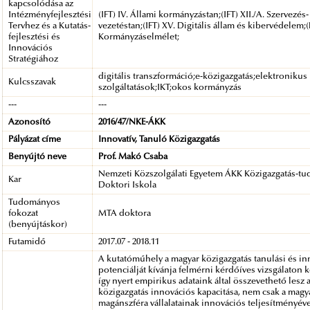
kapcsolódása az
Intézményfejlesztési
(IFT) IV. Állami kormányzástan;(IFT) XII./A. Szervezés-
Tervhez és a Kutatás-
vezetéstan;(IFT) XV. Digitális állam és kibervédelem;(
fejlesztési és
Kormányzáselmélet;
Innovációs
Stratégiához
digitális transzformáció;e-közigazgatás;elektronikus
Kulcsszavak
szolgáltatások;IKT;okos kormányzás
---
---
Azonosító
2016/47/NKE-ÁKK
Pályázat címe
Innovatív, Tanuló Közigazgatás
Benyújtó neve
Prof. Makó Csaba
Nemzeti Közszolgálati Egyetem ÁKK Közigazgatás-t
Kar
Doktori Iskola
Tudományos
fokozat
MTA doktora
(benyújtáskor)
Futamidő
2017.07 - 2018.11
A kutatóműhely a magyar közigazgatás tanulási és i
potenciálját kívánja felmérni kérdőíves vizsgálaton k
így nyert empirikus adataink által összevethető lesz 
közigazgatás innovációs kapacitása, nem csak a magy
magánszféra vállalatainak innovációs teljesítményéve