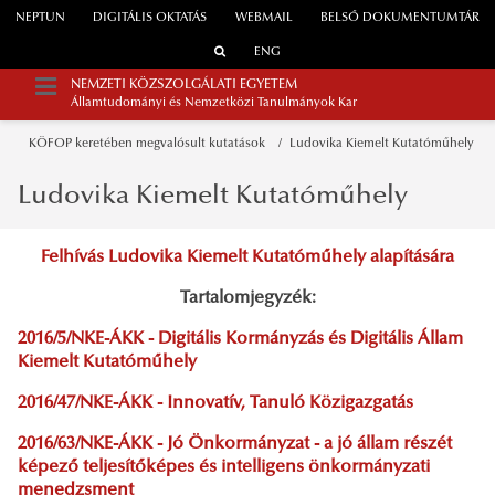
NEPTUN
DIGITÁLIS OKTATÁS
WEBMAIL
BELSŐ DOKUMENTUMTÁR
ENG
NEMZETI KÖZSZOLGÁLATI EGYETEM
Államtudományi és Nemzetközi Tanulmányok Kar
KÖFOP keretében megvalósult kutatások
Ludovika Kiemelt Kutatóműhely
Ludovika Kiemelt Kutatóműhely
Felhívás Ludovika Kiemelt Kutatóműhely alapítására
Tartalomjegyzék:
2016/5/NKE-ÁKK - Digitális Kormányzás és Digitális Állam
Kiemelt Kutatóműhely
2016/47/NKE-ÁKK - Innovatív, Tanuló Közigazgatás
2016/63/NKE-ÁKK - Jó Önkormányzat - a jó állam részét
képező teljesítőképes és intelligens önkormányzati
menedzsment