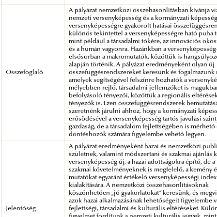
A pályázat nemzetközi összehasonlításban kívánja vi
nemzeti versenyképesség és a kormányzati képessé
versenyképességre gyakorolt hatásai összefüggésren
különös tekintettel a versenyképességre ható puha 
mint például a társadalmi tőkére, az innovációs öko
és a humán vagyonra. Hazánkban a versenyképesség
elsősorban a makromutatók, közöttük is hangsúlyoz
alapján történik. A pályázat eredményeként olyan új
Összefoglaló
összefüggésrendszereket keresünk és fogalmazunk
amelyek segítségével felszínre hozhatók a versenyk
mélyebben rejlő, társadalmi jellemzőket is magukba
befolyásoló tényezői, közöttük a regionális eltérések
tényezők is. Ezen összefüggésrendszerek bemutatás
szeretnénk járulni ahhoz, hogy a kormányzati képes
erősödésével a versenyképesség tartós javulási szint
gazdaság, de a társadalom fejlettségében is mérhető é
döntéshozók számára figyelembe vehető legyen.
A pályázat eredményeként hazai és nemzetközi publ
születnek, valamint módszertani és szakmai ajánlás k
versenyképesség új, a hazai adottságokra építő, de 
szakmai követelményeknek is megfelelő, a kemény é
mutatókat egyaránt értékelő versenyképességi index
kialakítására. A nemzetközi összehasonlításoknak
köszönhetően „jó gyakorlatokat” keresünk, és megvi
azok hazai alkalmazásának lehetőségeit figyelembe v
Jelentőség
fejlettségi, társadalmi és kulturális eltéréseket. Kül
figyelmet fordítunk a nemzeti kulturális jegyek, mint