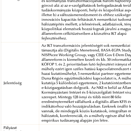
és kormányzás transzformációjának három hajtóerej
górcső alá: a) az e-szolgáltatások befogadásának terüle
tudáskormányzás központi, helyi és közpolitikai asp
illetve b) a változásmenedzsment és ehhez szüksége
innovációs kapacitás feltárását.A nemzetközi tudom
hálózatépítés mellett, a felmérések, adatbázisok, tén
közpolitikai elemzések hozzá fognak járulni a magya
államreform célkitűzéseiben a közszféra IKT alapú
fejlesztéséhez.
Az IKT transzformációs jelentőségét sok nemzetköz
támasztja alá (Digitális Menetrend, IIASA-EGPA Stud
NISPAcee Working Group, vagy CEEE-Gov E-Dem Day
államreform is kiemelten kezeli és kb. 50 informatika
KÖFOP 1. és 2. prioritásban futó fejlesztést irányoz e
műhely ezért igen széles hatású kapcsolatrendszert 
hazai kutatóműhelyt, 5 nemzetközi partner egyeteme
Duna Régiós együttműködési kapcsolatot is, A műhe
Jelentőség
kutatója 5 különböző egyetemen, 2 kutatóintézetben, 
e-közigazgatásban dolgozik. Az NKE-n belül az Álla
Kormányzástani Intézet és E-közszolgálati Intézet visz
szerepet. Mintegy 128 ívnyi és több mint 80 féle
eredményterméket vállaltunk a digitális állam KFIS és
indikátorhoz való hozzájárulásban. Ezeknek önálló f
vannak, de mindegyik közös kutatások, integráltan
hálózatok, konferenciák, és a műhely egésze által fe
empirikus tudásanyag alapján jön létre.
Pályázat