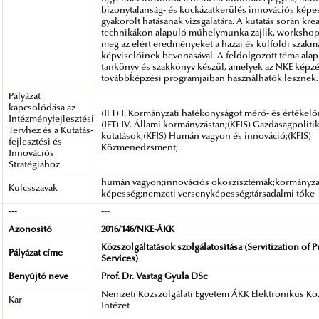
bizonytalanság- és kockázatkerülés innovációs képe
gyakorolt hatásának vizsgálatára. A kutatás során krea
technikákon alapuló műhelymunka zajlik, workshop
meg az elért eredményeket a hazai és külföldi szakm
képviselőinek bevonásával. A feldolgozott téma alap
tankönyv és szakkönyv készül, amelyek az NKE képzé
továbbképzési programjaiban használhatók lesznek.
Pályázat
kapcsolódása az
(IFT) I. Kormányzati hatékonyságot mérő- és értékel
Intézményfejlesztési
(IFT) IV. Állami kormányzástan;(KFIS) Gazdaságpolitik
Tervhez és a Kutatás-
kutatások;(KFIS) Humán vagyon és innováció;(KFIS)
fejlesztési és
Közmenedzsment;
Innovációs
Stratégiához
humán vagyon;innovációs ökoszisztémák;kormányza
Kulcsszavak
képesség;nemzeti versenyképesség;társadalmi tőke
---
---
Azonosító
2016/146/NKE-ÁKK
Közszolgáltatások szolgálatosítása (Servitization of P
Pályázat címe
Services)
Benyújtó neve
Prof. Dr. Vastag Gyula DSc
Nemzeti Közszolgálati Egyetem ÁKK Elektronikus Köz
Kar
Intézet