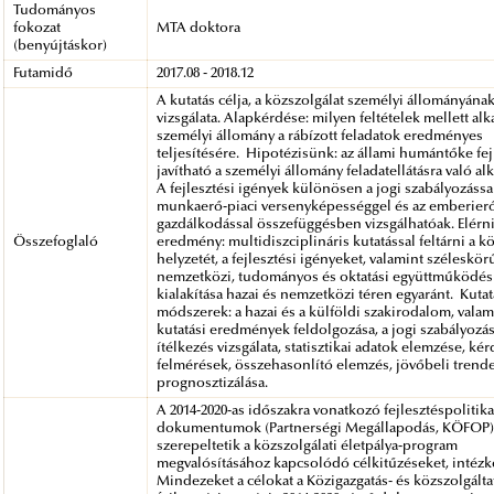
Tudományos
fokozat
MTA doktora
(benyújtáskor)
Futamidő
2017.08 - 2018.12
A kutatás célja, a közszolgálat személyi állományán
vizsgálata. Alapkérdése: milyen feltételek mellett alk
személyi állomány a rábízott feladatok eredményes
teljesítésére. Hipotézisünk: az állami humántőke fej
javítható a személyi állomány feladatellátásra való al
A fejlesztési igények különösen a jogi szabályozással
munkaerő-piaci versenyképességgel és az emberierő
gazdálkodással összefüggésben vizsgálhatóak. Elérni
Összefoglaló
eredmény: multidiszciplináris kutatással feltárni a k
helyzetét, a fejlesztési igényeket, valamint széleskör
nemzetközi, tudományos és oktatási együttműködési
kialakítása hazai és nemzetközi téren egyaránt. Kutat
módszerek: a hazai és a külföldi szakirodalom, vala
kutatási eredmények feldolgozása, a jogi szabályozás
ítélkezés vizsgálata, statisztikai adatok elemzése, ké
felmérések, összehasonlító elemzés, jövőbeli trend
prognosztizálása.
A 2014-2020-as időszakra vonatkozó fejlesztéspolitikai
dokumentumok (Partnerségi Megállapodás, KÖFOP) 
szerepeltetik a közszolgálati életpálya-program
megvalósításához kapcsolódó célkitűzéseket, intézk
Mindezeket a célokat a Közigazgatás- és közszolgálta