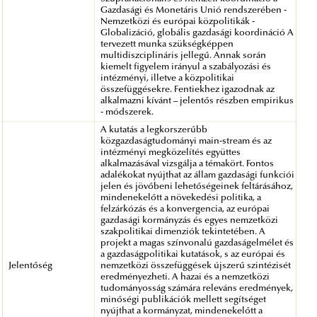
Gazdasági és Monetáris Unió rendszerében -
Nemzetközi és európai közpolitikák -
Globalizáció, globális gazdasági koordináció A
tervezett munka szükségképpen
multidiszciplináris jellegű. Annak során
kiemelt figyelem irányul a szabályozási és
intézményi, illetve a közpolitikai
összefüggésekre. Fentiekhez igazodnak az
alkalmazni kívánt – jelentős részben empirikus
- módszerek.
A kutatás a legkorszerűbb
közgazdaságtudományi main-stream és az
intézményi megközelítés együttes
alkalmazásával vizsgálja a témakört. Fontos
adalékokat nyújthat az állam gazdasági funkciói
jelen és jövőbeni lehetőségeinek feltárásához,
mindenekelőtt a növekedési politika, a
felzárkózás és a konvergencia, az európai
gazdasági kormányzás és egyes nemzetközi
szakpolitikai dimenziók tekintetében. A
projekt a magas színvonalú gazdaságelmélet és
a gazdaságpolitikai kutatások, s az európai és
Jelentőség
nemzetközi összefüggések újszerű szintézisét
eredményezheti. A hazai és a nemzetközi
tudományosság számára releváns eredmények,
minőségi publikációk mellett segítséget
nyújthat a kormányzat, mindenekelőtt a