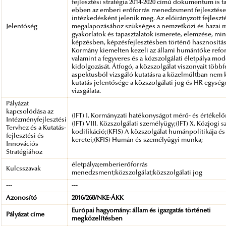
fejlesztési stratégia 2014-2020 című dokumentum is t
ebben az emberi erőforrás menedzsment fejlesztése 
intézkedésként jelenik meg. Az előirányzott fejleszt
Jelentőség
megalapozásához szükséges a nemzetközi és hazai 
gyakorlatok és tapasztalatok ismerete, elemzése, mi
képzésben, képzésfejlesztésben történő hasznosítás
Kormány kiemelten kezeli az állami humántőke refor
valamint a fegyveres és a közszolgálati életpálya mod
kidolgozását. Átfogó, a közszolgálat viszonyait többf
aspektusból vizsgáló kutatásra a közelmúltban nem k
kutatás jelentősége a közszolgálati jog és HR egység
vizsgálata.
Pályázat
kapcsolódása az
(IFT) I. Kormányzati hatékonyságot mérő- és értékel
Intézményfejlesztési
(IFT) VIII. Közszolgálati személyügy;(IFT) X. Közjogi 
Tervhez és a Kutatás-
kodifikáció;(KFIS) A közszolgálat humánpolitikája és
fejlesztési és
keretei;(KFIS) Humán és személyügyi munka;
Innovációs
Stratégiához
életpálya;emberierőforrás
Kulcsszavak
menedzsment;közszolgálat;közszolgálati jog
---
---
Azonosító
2016/268/NKE-ÁKK
Európai hagyomány: állam és igazgatás történeti
Pályázat címe
megközelítésben