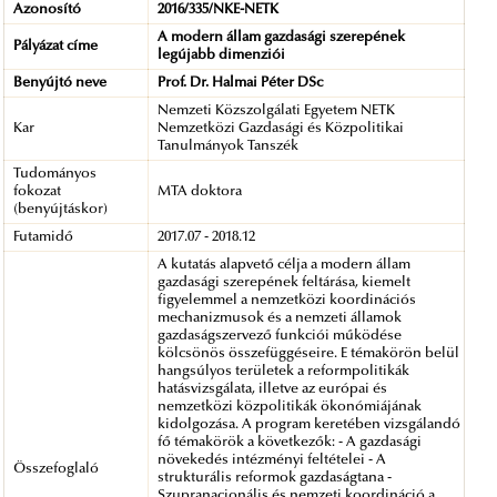
Azonosító
2016/335/NKE-NETK
A modern állam gazdasági szerepének
Pályázat címe
legújabb dimenziói
Benyújtó neve
Prof. Dr. Halmai Péter DSc
Nemzeti Közszolgálati Egyetem NETK
Kar
Nemzetközi Gazdasági és Közpolitikai
Tanulmányok Tanszék
Tudományos
fokozat
MTA doktora
(benyújtáskor)
Futamidő
2017.07 - 2018.12
A kutatás alapvető célja a modern állam
gazdasági szerepének feltárása, kiemelt
figyelemmel a nemzetközi koordinációs
mechanizmusok és a nemzeti államok
gazdaságszervező funkciói működése
kölcsönös összefüggéseire. E témakörön belül
hangsúlyos területek a reformpolitikák
hatásvizsgálata, illetve az európai és
nemzetközi közpolitikák ökonómiájának
kidolgozása. A program keretében vizsgálandó
fő témakörök a következők: - A gazdasági
növekedés intézményi feltételei - A
Összefoglaló
strukturális reformok gazdaságtana -
Szupranacionális és nemzeti koordináció a