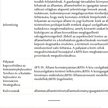
tovább folytatódnak. A gazdasági-társadalmi környeze
kihatnak az államtan, államelmélet és igazgatás tanair
változó világban alapvető jelentősége lennek annak,
tudatosan, tudományosan megalapozottan törekedj
feltárására, hogy mely konstans értékek fémjelezték 
folyamán az európai állami és jogi kultúrát. Ezek az á
Jelentőség
történelem próbáját kiállt értékek alapul szolgálhat
tudáskincs megformáláshoz, amely kivezető utakat l
kidolgozni az állam korunkban megfigyelhető
válságjelenségeiből. Ebből az aspektusból fontos az
államelmélet és a közhatalom gyakorlásának normatív
képező dogmatika részletes, a történeti összehasonl
módszerével való feltárása. A pályázat a fenti célok
megvalósításával hozzájárul a KFIS-ben meghatározot
prioritások megvalósításához.
Pályázat
kapcsolódása az
(IFT) IV. Állami kormányzástan;(KFIS) A köz szolgálat
Intézményfejlesztési
közszolgálatra történő felkészítés;(KFIS) A közigazga
Tervhez és a Kutatás-
törvényes működsée;(KFIS) Államszervezeti modelle
fejlesztési és
modellek;(KFIS) Jogelmélet;
Innovációs
Stratégiához
Kulcsszavak
államtan;államtörténet;államtudomány;igazgatástört
----------