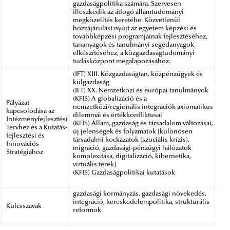
gazdaságpolitika számára. Szervesen
illeszkedik az átfogó államtudományi
megközelítés keretébe. Közvetlenül
hozzájárulást nyújt az egyetem képzési és
továbbképzési programjainak fejlesztéséhez,
tananyagok és tanulmányi segédanyagok
elkészítéséhez, a közgazdaságtudományi
tudásközpont megalapozásához.
(IFT) XIII. Közgazdaságtan, közpénzügyek és
külgazdaság
(IFT) XX. Nemzetközi és európai tanulmányok
(KFIS) A globalizáció és a
Pályázat
nemzetközi/regionális integrációk axiomatikus
kapcsolódása az
dilemmái és értékkonfliktusai
Intézményfejlesztési
(KFIS) Állam, gazdaság és társadalom változásai,
Tervhez és a Kutatás-
új jelenségek és folyamatok [különösen
fejlesztési és
társadalmi kockázatok (szociális krízis),
Innovációs
migráció, gazdasági-pénzügyi hálózatok
Stratégiához
komplexitása, digitalizáció, kibernetika,
virtuális terek]
(KFIS) Gazdaságpolitikai kutatások
gazdasági kormányzás, gazdasági növekedés,
integráció, kereskedelempolitika, strukturális
Kulcsszavak
reformok