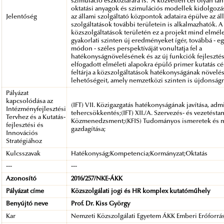
szimuláció eszköztárára is. A közvetlen cél olyan ta
oktatási anyagok és szimulációs modellek kidolgozá
Jelentőség
az állami szolgáltató központok adataira épülve az ál
szolgáltatások további területein is alkalmazhatók. A
közszolgáltatások területén ez a projekt mind elmél
gyakorlati szinten új eredményeket ígér, továbbá - e
módon - széles perspektíváját vonultatja fel a
hatékonyságnövelésének és az új funkciók fejleszté
elfogadott elméleti alapokra épülő primer kutatás cé
feltárja a közszolgáltatások hatékonyságának növel
lehetőségeit, amely nemzetközi szinten is újdonságn
Pályázat
kapcsolódása az
(IFT) VII. Közigazgatás hatékonyságának javítása, admi
Intézményfejlesztési
tehercsökkentés;(IFT) XII./A. Szervezés- és vezetéstan
Tervhez és a Kutatás-
Közmenedzsment;(KFIS) Tudományos ismeretek és 
fejlesztési és
gazdagítása;
Innovációs
Stratégiához
Kulcsszavak
Hatékonyság;Kompetencia;Kormányzat;Oktatás
---
---
Azonosító
2016/257/NKE-ÁKK
Pályázat címe
Közszolgálati jogi és HR komplex kutatóműhely
Benyújtó neve
Prof. Dr. Kiss György
Kar
Nemzeti Közszolgálati Egyetem ÁKK Emberi Erőforrás