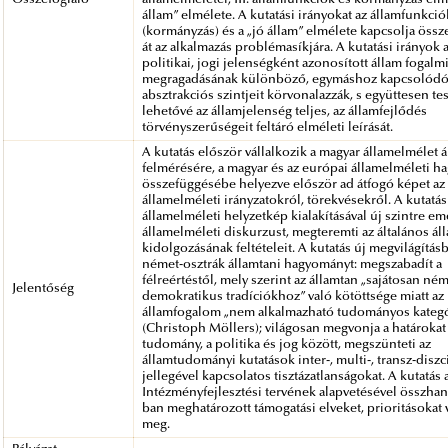
állam” elmélete. A kutatási irányokat az államfunkció
(kormányzás) és a „jó állam” elmélete kapcsolja össze
át az alkalmazás problémasíkjára. A kutatási irányok a
politikai, jogi jelenségként azonosított állam fogalm
megragadásának különböző, egymáshoz kapcsolód
absztrakciós szintjeit körvonalazzák, s együttesen te
lehetővé az államjelenség teljes, az államfejlődés
törvényszerűségeit feltáró elméleti leírását.
A kutatás először vállalkozik a magyar államelmélet 
felmérésére, a magyar és az európai államelméleti 
összefüggésébe helyezve először ad átfogó képet az
államelméleti irányzatokról, törekvésekről. A kutatás
államelméleti helyzetkép kialakításával új szintre eme
államelméleti diskurzust, megteremti az általános á
kidolgozásának feltételeit. A kutatás új megvilágításb
német-osztrák államtani hagyományt: megszabadít a
félreértéstől, mely szerint az államtan „sajátosan ném
Jelentőség
demokratikus tradíciókhoz” való kötöttsége miatt az
államfogalom „nem alkalmazható tudományos kateg
(Christoph Möllers); világosan megvonja a határokat
tudomány, a politika és jog között, megszünteti az
államtudományi kutatások inter-, multi-, transz-diszc
jellegével kapcsolatos tisztázatlanságokat. A kutatás
Intézményfejlesztési tervének alapvetésével összhan
ban meghatározott támogatási elveket, prioritásokat v
meg.