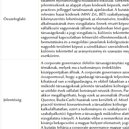
valamint nyilvánosságra hozatalára fókuszál. Ezeknek
jelentéseknek az alapját olyan kódexek képezik, mel
practices jelleggel tartalmaznak ajánlásokat. A kutatá
releváns hazai kódexek (MNV Zrt., BÉT) szabályanyag
Összefoglaló
kikényszerítés lehetőségének az elemzésére, tovább
alkalmazásának éves vizsgálatára. Ennek részét képez
vállalkozói vagyonának (állami tulajdonban lévő gaz
társaságoknak) a jogi vizsgálata is, különös tekintettel
vagyonnal kapcsolatban felmerülő ellentmondások 
bemutatására és a megoldási javaslatok kidolgozásár
nagyobb területet képezi a szindikátusi szerződések 
különös tekintettel az aranyrészvény és szavazási m
esetkörére.
A corporate governance (felelős társaságirányítás) e
témáknak, melyek ma a tudományos érdeklődés
középpontjában állnak. A corporate governance azo
összpontosul, hogy: a gazdasági társaságok teljesít
kihatással van a reálgazdaságra, és ebből fakadóan a 
működő társaságoknak jelentős társadalmi költségei
az utóbbi évek vállalati botrányait nézzük (Enron, Par
akkor megállapítható, hogy ezek az anomáliák (Post
Jelentőség
Questor, Buda-Cash) hazának sem kerülték el. Mivel 
piacról történő kivezetésének a társadalmi költsége
kalkulálhatatlan, ezért a tudományos és szabályozói (
szabályalkotói) figyelem a társaságok működése alatt
vizsgálatára irányult. A kutatás ebbe a nemzetközi ár
kívánja bekapcsolni a magyar helyzet elemzését, jogi
A kutatás feltárja a corporate governance magyar sajá