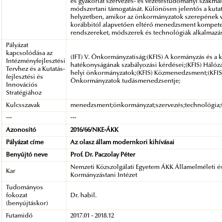
és gyakorlat szervezés- és vezetéstudományi szakmai
módszertani támogatását. Különösen jelentős a kutat
helyzetben, amikor az önkormányzatok szerepének v
korábbitól alapvetően eltérő menedzsment kompete
rendszereket, módszerek és technológiák alkalmazásá
Pályázat
kapcsolódása az
(IFT) V. Önkormányzatiság;(KFIS) A kormányzás és a 
Intézményfejlesztési
hatékonyságának szabályozási kérdései;(KFIS) Hálóza
Tervhez és a Kutatás-
helyi önkormányzatok;(KFIS) Közmenedzsment;(KFIS
fejlesztési és
Önkormányzatok tudásmenedzsentje;
Innovációs
Stratégiához
Kulcsszavak
menedzsment;önkormányzat;szervezés;technológia;
---
---
Azonosító
2016/66/NKE-ÁKK
Pályázat címe
Az olasz állam modernkori kihívásai
Benyújtó neve
Prof. Dr. Paczolay Péter
Nemzeti Közszolgálati Egyetem ÁKK Államelméleti é
Kar
Kormányzástani Intézet
Tudományos
fokozat
Dr. habil.
(benyújtáskor)
Futamidő
2017.01 - 2018.12