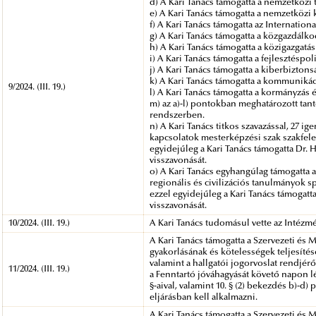
d) A Kari Tanács támogatta a nemzetközi
e) A Kari Tanács támogatta a nemzetközi 
f) A Kari Tanács támogatta az Internation
g) A Kari Tanács támogatta a közgazdálko
h) A Kari Tanács támogatta a közigazgatás
i) A Kari Tanács támogatta a fejlesztésp
j) A Kari Tanács támogatta a kiberbiztons
k) A Kari Tanács támogatta a kommuniká
9/2024. (III. 19.)
l) A Kari Tanács támogatta a kormányzás 
m) az a)-l) pontokban meghatározott tante
rendszerben.
n) A Kari Tanács titkos szavazással, 27 i
kapcsolatok mesterképzési szak szakfele
egyidejűleg a Kari Tanács támogatta Dr.
visszavonását.
o) A Kari Tanács egyhangúlag támogatta
regionális és civilizációs tanulmányok s
ezzel egyidejűleg a Kari Tanács támogatt
visszavonását.
10/2024. (III. 19.)
A Kari Tanács tudomásul vette az Intézmén
A Kari Tanács támogatta a Szervezeti és M
gyakorlásának és kötelességek teljesítés
valamint a hallgatói jogorvoslat rendjé
11/2024. (III. 19.)
a Fenntartó jóváhagyását követő napon lé
§-aival, valamint 10. § (2) bekezdés b)-d) 
eljárásban kell alkalmazni.
A Kari Tanács támogatta a Szervezeti és 