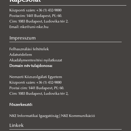
A Kari Tanács 2026. évi határozatai
Központi szám: +36 (1) 432-9000
A Kari Tanács 2025. évi határozatai
Postacím: 1441 Budapest, Pf.: 60.
Cím: 1083 Budapest, Ludovika tér 2.
A Kari Tanács 2024. évi határozatai
Email: nke@uni-nke.hu
A Kari Tanács 2022. évi határozatai
Impresszum
A Kari Tanács 2023. évi határozatai
Felhasználási feltételek
A Kari Tanács 2021. évi határozatai
Adatvédelem
A Kari Tanács 2020. évi határozatai
Akadálymentesítési nyilatkozat
Domain név tulajdonosa:
A Kari Tanács 2019. évi határozatai
Nemzeti Közszolgálati Egyetem
A Kari Tanács tagjainak Testületi Döntéstámogató
Központi szám: +36 (1) 432-9000
Rendszerbe történő belépése
Postai cím: 1441 Budapest, Pf.: 60.
Cím: 1083 Budapest, Ludovika tér 2,
Szervezet
Főszerkesztő:
Szakkönyvtár
Bemutatás
Címek, kitüntetések
NKE Informatikai Igazgatóság | NKE Kommunikáció
Tanulmányi Osztály
Elérhetőségek
Oktatási, kutatási szervezeti egységek
Linkek
Dékáni Hivatal
Liberty - elektronikus katalógus
Címek, kitüntetések - ÁNTK