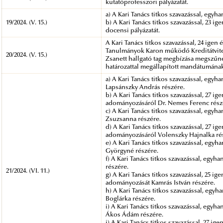
kutatóprofesszori pályázatát.
a) A Kari Tanács titkos szavazással, egyh
19/2024. (V. 15.)
b) A Kari Tanács titkos szavazással, 23 ig
docensi pályázatát.
A Kari Tanács titkos szavazással, 24 ige
Tanulmányok Karon működő Kreditátviteli
20/2024. (V. 15.)
Zsanett hallgató tag megbízása megszűnésé
határozattal megállapított mandátumának l
a) A Kari Tanács titkos szavazással, eg
Lapsánszky András részére.
b) A Kari Tanács titkos szavazással, 27 i
adományozásáról Dr. Nemes Ferenc rész
c) A Kari Tanács titkos szavazással, eg
Zsuzsanna részére.
d) A Kari Tanács titkos szavazással, 27 i
adományozásáról Volenszky Hajnalka ré
e) A Kari Tanács titkos szavazással, eg
Györgyné részére.
f) A Kari Tanács titkos szavazással, egy
részére.
21/2024. (VI. 11.)
g) A Kari Tanács titkos szavazással, 25 i
adományozását Kamrás István részére.
h) A Kari Tanács titkos szavazással, egy
Boglárka részére.
i) A Kari Tanács titkos szavazással, egy
Ákos Ádám részére.
j) A Kari Tanács titkos szavazással, 27 ig