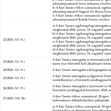
adományozásáról Seres Johanna részére
k) A Kari Tanács titkos szavazással, egy
adományozásáról Nagyné Dr. Rózsa Erzsé
l) A Kari Tanács titkos szavazással, egy
adományozásáról Robák Ferenc részére.
a) A Kari Tanács egyhangúlag támogatta az
megbízását 2024. június 14. napjától szám
b) A Kari Tanács egyhangúlag támogatta a
megbízását 2024. június 14. napjától szám
22/2024. (VI. 11.)
c) A Kari Tanács egyhangúlag támogatta a
megbízását 2024. június 14. napjától szám
d) A Kari Tanács egyhangúlag támogatta a
megbízását 2024. június 14. napjától szám
A Kari Tanács támogatta az International 
23/2024. (VI. 11.)
tanév őszi félévétől kell alkalmazni fel
24/2024. (VI. 11.)
A Kari Tanács támogatta a Közigazgatás-
A Kari Tanács támogatta az Egyetemi Dokt
25/2024. (VI. 11.)
rendelkezései a Fenntartó jóváhagyását 
A Kari Tanács támogatta a Szervezeti és
26/2024. (VI. 11.)
Fenntartó jóváhagyását követően, 2024. a
A Kari Tanács titkos szavazással, 28 igen
27/2024. (VII. 10.)
tudományos dékánhelyettesi pályázatát.
a) A Kari Tanács titkos szavazással, 29 i
Európai Köz- és Magánjogi Tanszékre ben