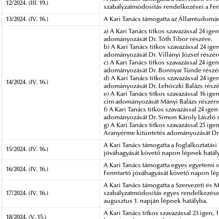
12/2024. (III. 19.)
szabályzatmódosítás rendelkezései a Fenn
13/2024. (IV. 16.)
A Kari Tanács támogatta az Államtudomá
a) A Kari Tanács titkos szavazással 24 ig
adományozását Dr. Tóth Tibor részére.
b) A Kari Tanács titkos szavazással 24 ig
adományozását Dr. Villányi József részér
c) A Kari Tanács titkos szavazással 24 ig
adományozását Dr. Bonnyai Tünde részé
d) A Kari Tanács titkos szavazással 24 ig
14/2024. (IV. 16.)
adományozását Dr. Lehóczki Balázs részé
e) A Kari Tanács titkos szavazással 16 ig
cím adományozását Mányi Balázs részére
f) A Kari Tanács titkos szavazással 24 ig
adományozását Dr. Simon Károly László 
g) A Kari Tanács titkos szavazással 25 ig
Aranyérme kitüntetés adományozását Dr.
A Kari Tanács támogatta a Foglalkoztatás
15/2024. (IV. 16.)
jóváhagyását követő napon lépnek hatál
A Kari Tanács támogatta egyes egyetemi 
16/2024. (IV. 16.)
Fenntartó jóváhagyását követő napon lép
A Kari Tanács támogatta a Szervezeti és 
17/2024. (IV. 16.)
szabályzatmódosítás egyes rendelkezései
augusztus 1. napján lépnek hatályba.
A Kari Tanács titkos szavazással 23 igen,
18/2024. (V. 15.)