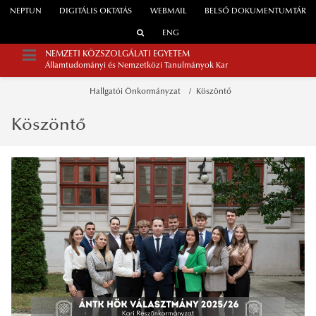
NEPTUN
DIGITÁLIS OKTATÁS
WEBMAIL
BELSŐ DOKUMENTUMTÁR
ENG
NEMZETI KÖZSZOLGÁLATI EGYETEM
Államtudományi és Nemzetközi Tanulmányok Kar
Hallgatói Önkormányzat
Köszöntő
Köszöntő