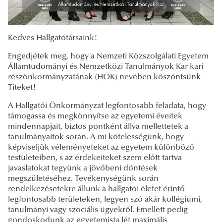
Kedves Hallgatótársaink!
Engedjétek meg, hogy a Nemzeti Közszolgálati Egyetem
Államtudományi és Nemzetközi Tanulmányok Kar kari
részönkormányzatának (HÖK) nevében köszöntsünk
Titeket!
A Hallgatói Önkormányzat legfontosabb feladata, hogy
támogassa és megkönnyítse az egyetemi éveitek
mindennapjait, biztos pontként állva mellettetek a
tanulmányaitok során. A mi kötelességünk, hogy
képviseljük véleményeteket az egyetem különböző
testületeiben, s az érdekeiteket szem előtt tartva
javaslatokat tegyünk a jövőbeni döntések
megszületéséhez. Tevékenységünk során
rendelkezésetekre állunk a hallgatói életet érintő
legfontosabb területeken, legyen szó akár kollégiumi,
tanulmányi vagy szociális ügyekről. Emellett pedig
gondoskodunk az egyetemista lét maximális