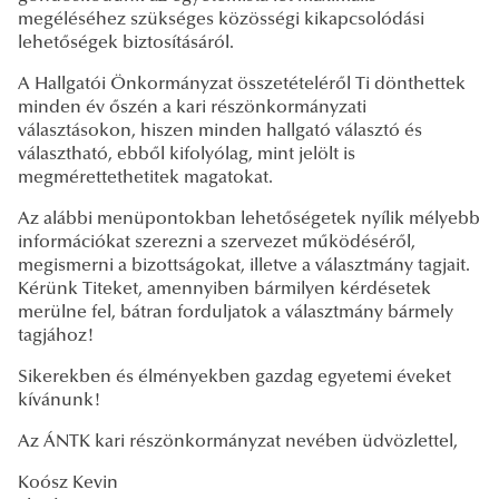
megéléséhez szükséges közösségi kikapcsolódási
lehetőségek biztosításáról.
A Hallgatói Önkormányzat összetételéről Ti dönthettek
minden év őszén a kari részönkormányzati
választásokon, hiszen minden hallgató választó és
választható, ebből kifolyólag, mint jelölt is
megmérettethetitek magatokat.
Az alábbi menüpontokban lehetőségetek nyílik mélyebb
információkat szerezni a szervezet működéséről,
megismerni a bizottságokat, illetve a választmány tagjait.
Kérünk Titeket, amennyiben bármilyen kérdésetek
merülne fel, bátran forduljatok a választmány bármely
tagjához!
Sikerekben és élményekben gazdag egyetemi éveket
kívánunk!
Az ÁNTK kari részönkormányzat nevében üdvözlettel,
Koósz Kevin