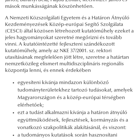
mások munkásságának köszönhetően.
A Nemzeti Közszolgálati Egyetem és a Határon Átnyúló
Kezdeményezések Közép-európai Segítő Szolgálata
(CESCI) által közösen létrehozott kutatóműhely ezeket a
jeles hagyományokat szeretné megőrizni és tovább
vinni. A kutatóintézetté fejleszteni szándékozott
kutatóműhely, amely az NKE 37/2001. sz. rektori
utasításának megfelelően jött létre, szeretne a határtan
nemzetközileg elismert multidiszciplináris regionális
központja lenni, és ennek érdekében
egyesíteni kívánja mindazon különböző
tudományterületekhez tartozó tudásokat, amelyek
Magyarországon és a közép-európai térségben
elérhetőek;
ezt a tudást alkalmazni kívánja a határon átnyúló
együttműködések, fejlesztések, kormányzás és a
vonatkozó szakpolitikák alakításánál, és viszont:
a tudományos kutatások során hasznosítani