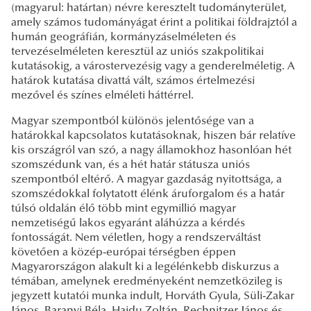
(magyarul: határtan) névre keresztelt tudományterület,
amely számos tudományágat érint a politikai földrajztól a
humán geográfián, kormányzáselméleten és
tervezéselméleten keresztül az uniós szakpolitikai
kutatásokig, a várostervezésig vagy a genderelméletig. A
határok kutatása divattá vált, számos értelmezési
mezővel és színes elméleti háttérrel.
Magyar szempontból különös jelentősége van a
határokkal kapcsolatos kutatásoknak, hiszen bár relatíve
kis országról van szó, a nagy államokhoz hasonlóan hét
szomszédunk van, és a hét határ státusza uniós
szempontból eltérő. A magyar gazdaság nyitottsága, a
szomszédokkal folytatott élénk áruforgalom és a határ
túlsó oldalán élő több mint egymillió magyar
nemzetiségű lakos egyaránt aláhúzza a kérdés
fontosságát. Nem véletlen, hogy a rendszerváltást
követően a közép-európai térségben éppen
Magyarországon alakult ki a legélénkebb diskurzus a
témában, amelynek eredményeként nemzetközileg is
jegyzett kutatói munka indult, Horváth Gyula, Süli-Zakar
János, Baranyi Béla, Hajdu Zoltán, Rechnitzer János és