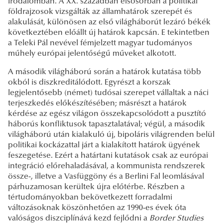
irodalomban. A XX. században elsősorban a politikai
földrajzosok vizsgálták az államhatárok szerepét és
alakulását, különösen az első világháborút lezáró békék
következtében előállt új határok kapcsán. E tekintetben
a Teleki Pál nevével fémjelzett magyar tudományos
műhely európai jelentőségű műveket alkotott.
A második világháború során a határok kutatása több
okból is diszkreditálódott. Egyrészt a korszak
legjelentősebb (német) tudósai szerepet vállaltak a náci
terjeszkedés előkészítésében; másrészt a határok
kérdése az egész világon összekapcsolódott a pusztító
háborús konfliktusok tapasztalatával; végül, a második
világháború után kialakuló új, bipoláris világrenden belül
politikai kockázattal járt a kialakított határok ügyének
feszegetése. Ezért a határtani kutatások csak az európai
integráció előrehaladásával, a kommunista rendszerek
össze-, illetve a Vasfüggöny és a Berlini Fal leomlásával
párhuzamosan kerültek újra előtérbe. Részben a
tértudományokban bekövetkezett forradalmi
változásoknak köszönhetően az 1990-es évek óta
valóságos diszciplínává kezd fejlődni a
Border Studies