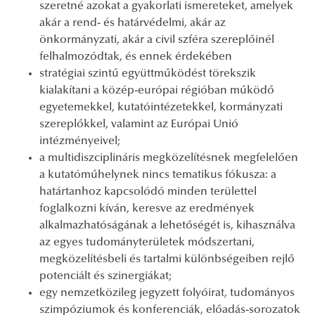
szeretné azokat a gyakorlati ismereteket, amelyek
akár a rend- és határvédelmi, akár az
önkormányzati, akár a civil szféra szereplőinél
felhalmozódtak, és ennek érdekében
stratégiai szintű együttműködést törekszik
kialakítani a közép-európai régióban működő
egyetemekkel, kutatóintézetekkel, kormányzati
szereplőkkel, valamint az Európai Unió
intézményeivel;
a multidiszciplináris megközelítésnek megfelelően
a kutatóműhelynek nincs tematikus fókusza: a
határtanhoz kapcsolódó minden területtel
foglalkozni kíván, keresve az eredmények
alkalmazhatóságának a lehetőségét is, kihasználva
az egyes tudományterületek módszertani,
megközelítésbeli és tartalmi különbségeiben rejlő
potenciált és szinergiákat;
egy nemzetközileg jegyzett folyóirat, tudományos
szimpóziumok és konferenciák, előadás-sorozatok