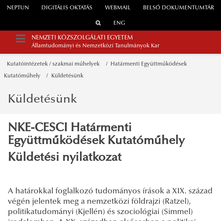
NEPTUN
DIGITÁLIS OKTATÁS
WEBMAIL
BELSŐ DOKUMENTUMTÁR
ENG
NEMZETI KÖZSZOLGÁLATI EGYETEM
Államtudományi és Nemzetközi Tanulmányok Kar
Kutatóintézetek / szakmai műhelyek
Határmenti Együttműködések
Kutatóműhely
Küldetésünk
Küldetésünk
NKE-CESCI Határmenti
Együttműködések Kutatóműhely
Küldetési nyilatkozat
A határokkal foglalkozó tudományos írások a XIX. század
végén jelentek meg a nemzetközi földrajzi (Ratzel),
politikatudományi (Kjellén) és szociológiai (Simmel)