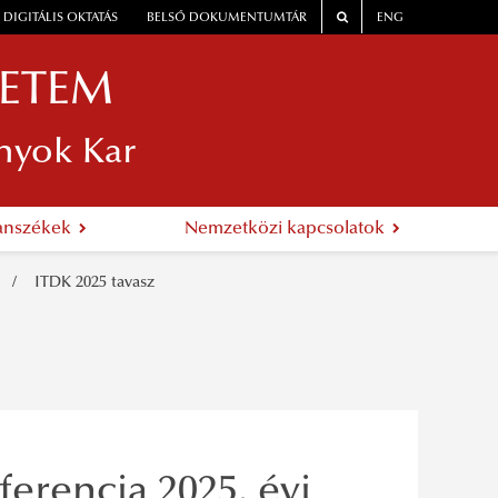
DIGITÁLIS OKTATÁS
BELSŐ DOKUMENTUMTÁR
ENG
YETEM
nyok Kar
anszékek
Nemzetközi kapcsolatok
ITDK 2025 tavasz
erencia 2025. évi