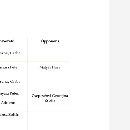
mavezető
Opponens
asznay Csaba
ányász Péter
Mátyás Flóra
asznay Csaba
nyász Péter,
Csepcsényi Georgina
Zsófia
s Adrienn
ajncz Zoltán