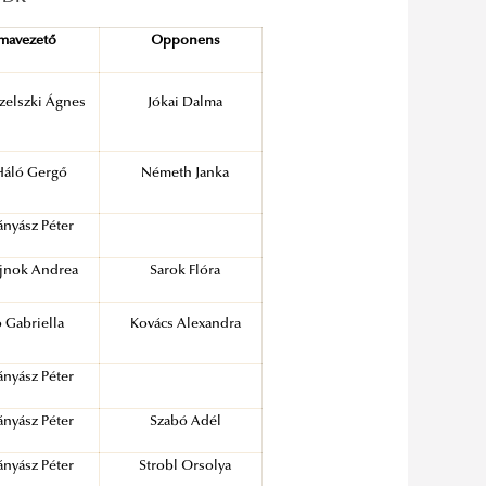
mavezető
Opponens
szelszki Ágnes
Jókai Dalma
Háló Gergő
Németh Janka
ányász Péter
ajnok Andrea
Sarok Flóra
ó Gabriella
Kovács Alexandra
ányász Péter
ányász Péter
Szabó Adél
ányász Péter
Strobl Orsolya