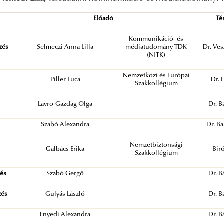
Előadó
Té
Kommunikáció- és
ezés
Selmeczi Anna Lilla
médiatudomány TDK
Dr. Ve
(NITK)
Nemzetközi és Európai
Piller Luca
Dr. 
Szakkollégium
Lavro-Gazdag Olga
Dr. B
Szabó Alexandra
Dr. B
Nemzetbiztonsági
Galbács Erika
Bir
Szakkollégium
zés
Szabó Gergő
Dr. B
zés
Gulyás László
Dr. B
Enyedi Alexandra
Dr. B