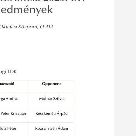
 Eredmények
 Oktatási Központ, O-414
jogi TDK
avezető
Opponens
arga András
Molnár Szilvia
 Péter Krisztián
Kecskeméti Árpád
lotz Péter
Rózsa István Ádám