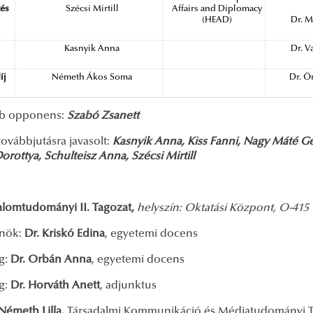
zés
Szécsi Mirtill
Affairs and Diplomacy
(HEAD)
Dr. 
Kasnyik Anna
Dr. V
íj
Németh Ákos Soma
Dr. Ö
bb opponens:
Szabó Zsanett
ovábbjutásra javasolt:
Kasnyik Anna, Kiss Fanni, Nagy Máté 
rottya, Schulteisz Anna, Szécsi Mirtill
alomtudományi II. Tagozat,
helyszín: Oktatási Központ, O-415
lnök:
Dr. Kriskó Edina
, egyetemi docens
g:
Dr. Orbán Anna
, egyetemi docens
ag:
Dr. Horváth Anett
, adjunktus
Németh Lilla,
Társadalmi Kommunikáció és Médiatudományi 