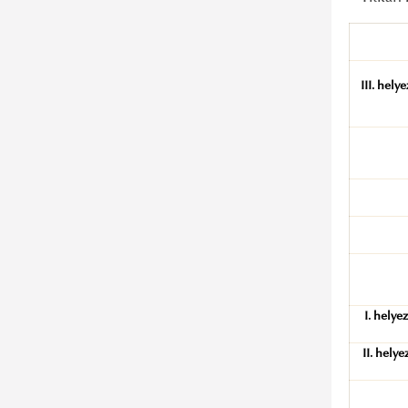
III. hely
I. helye
II. helye