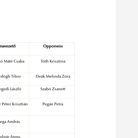
mavezető
Opponens
bó Máté Csaba
Tóth Krisztina
rdögh Tibor
Deák Melinda Zóra
egedi László
Szabó Zsanett
 Péter Krisztián
Pegán Petra
arga András
olnár Anna,