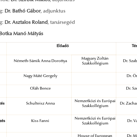
lnök:
Dr. Szirbik Miklós
, adjunktus
ag:
Dr. Bathó Gábor
, adjunktus
ag:
Dr. Asztalos Roland
, tanársegéd
Botka Manó Mátyás
Előadó
Té
Magyary Zoltán
Németh-Sámik Anna Dorottya
Dr. Sza
Szakkollégium
Nagy Máté Gergely
Dr. Ö
Oláh Bence
Dr. Sz
Nemzetközi és Európai
zés
Schulteisz Anna
Dr. Zachar
Szakkollégium
Nemzetközi és Európai
ezés
Kiss Fanni
Dr. V
Szakkollégium
House of European
Dr. M