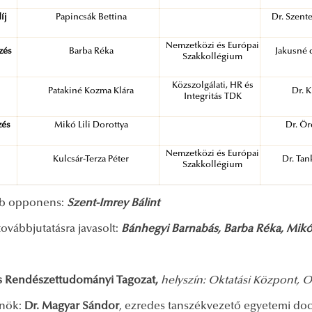
íj
Papincsák Bettina
Dr. Szent
Nemzetközi és Európai
ezés
Barba Réka
Jakusné 
Szakkollégium
Közszolgálati, HR és
Patakiné Kozma Klára
Dr. K
Integritás TDK
zés
Mikó Lili Dorottya
Dr. Ör
Nemzetközi és Európai
Kulcsár-Terza Péter
Dr. Ta
Szakkollégium
bb opponens:
Szent-Imrey Bálint
ovábbjutatásra javasolt:
Bánhegyi Barnabás, Barba Réka, Mikó L
s Rendészettudományi Tagozat,
helyszín: Oktatási Központ, O
lnök:
Dr. Magyar Sándor
, ezredes tanszékvezető egyetemi do