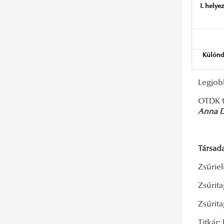
I. helye
Különd
Legjo
OTDK t
Anna Do
Társad
Zsűrie
Zsűrita
Zsűrit
Titkár: