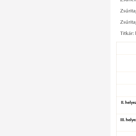
Zsűrie
Zsűrit
Zsűrit
Titkár:
II. helye
III. hely