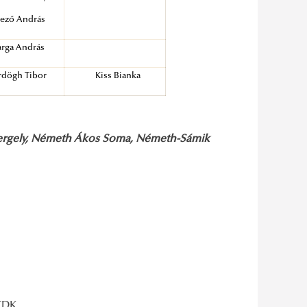
Mező András
arga András
rdögh Tibor
Kiss Bianka
Gergely, Németh Ákos Soma, Németh-Sámik
TDK