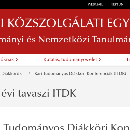
WEBMAIL
NEPTUN
I KÖZSZOLGÁLATI EG
mányi és Nemzetközi Tanulmá
atóknak
Kutatás, tudományos élet
T
 Diákkörök
Kari Tudományos Diákköri Konferenciák (ITDK)
 évi tavaszi ITDK
Tudományos Diákköri Konf