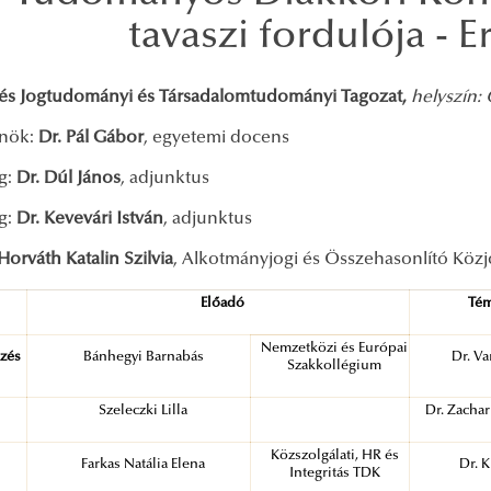
tavaszi fordulója -
 és Jogtudományi és Társadalomtudományi Tagozat,
helyszín:
lnök:
Dr. Pál Gábor
, egyetemi docens
ag:
Dr. Dúl János
, adjunktus
ag:
Dr. Kevevári István
, adjunktus
Horváth Katalin Szilvia
, Alkotmányjogi és Összehasonlító Köz
Előadó
Tém
Nemzetközi és Európai
ezés
Bánhegyi Barnabás
Dr. V
Szakkollégium
Szeleczki Lilla
Dr. Zachar
Közszolgálati, HR és
Farkas Natália Elena
Dr. K
Integritás TDK