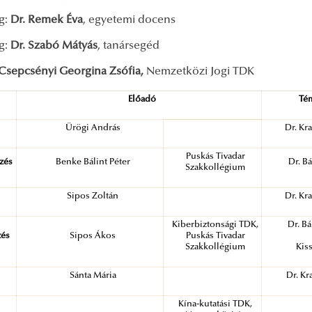
g:
Dr. Remek Éva
, egyetemi docens
ag:
Dr. Szabó Mátyás
, tanársegéd
Csepcsényi Georgina Zsófia,
Nemzetközi Jogi TDK
Előadó
Té
Ürögi András
Dr. Kr
Puskás Tivadar
ezés
Benke Bálint Péter
Dr. B
Szakkollégium
Sipos Zoltán
Dr. Kr
Kiberbiztonsági TDK,
Dr. Bá
zés
Sipos Ákos
Puskás Tivadar
Szakkollégium
Kis
Sánta Mária
Dr. Kr
Kína-kutatási TDK,