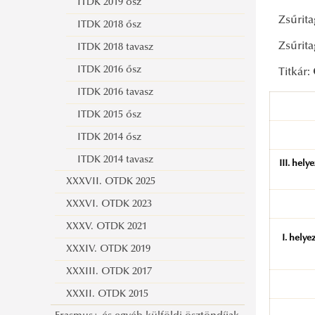
gyakorlat
ITDK 2019 ősz
Zsűrita
Erasmus programok és a szakmai
ITDK 2018 ősz
Zsűrit
gyakorlat időbeli összehangolása
ITDK 2018 tavasz
Szakmai gyakorlat időpontjának
ITDK 2016 ősz
Titkár:
módosítása
ITDK 2016 tavasz
ITDK 2015 ősz
ITDK 2014 ősz
ITDK 2014 tavasz
III. hely
XXXVII. OTDK 2025
XXXVI. OTDK 2023
XXXV. OTDK 2021
I. helye
XXXIV. OTDK 2019
XXXIII. OTDK 2017
XXXII. OTDK 2015