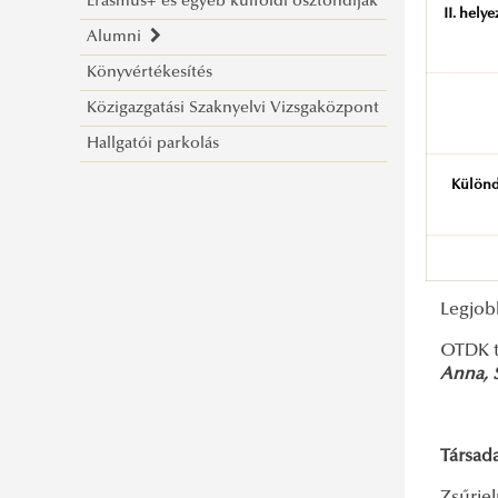
Erasmus+ és egyéb külföldi ösztöndíjak
II. helye
Alumni
Könyvértékesítés
Egyetemi Alumni Közösség
Közigazgatási Szaknyelvi Vizsgaközpont
Hallgatói parkolás
Különd
Legjo
OTDK t
Anna, 
Társad