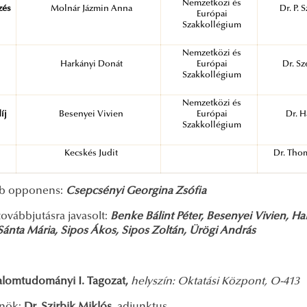
Nemzetközi és
zés
Molnár Jázmin Anna
Dr. P.
Európai
Szakkollégium
Nemzetközi és
Harkányi Donát
Európai
Dr. S
Szakkollégium
Nemzetközi és
íj
Besenyei Vivien
Európai
Dr. H
Szakkollégium
Kecskés Judit
Dr. Thom
bb opponens:
Csepcsényi Georgina Zsófia
ovábbjutásra javasolt:
Benke Bálint Péter, Besenyei Vivien, H
Sánta Mária, Sipos Ákos, Sipos Zoltán, Ürögi András
alomtudományi I. Tagozat,
helyszín: Oktatási Központ, O-413