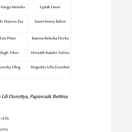
e-Varga Mónika
Lipták Fanni
dr. Harnos Éva
Szent-Imrey Bálint
lotz Péter
Katona Rebeka Dorka
dögh Tibor
Horváth Katalin Szilvia
nkovsky Oleg
Hegedűs Lilla Erzsébet
ili Dorottya, Papincsák Bettina
-416
cens