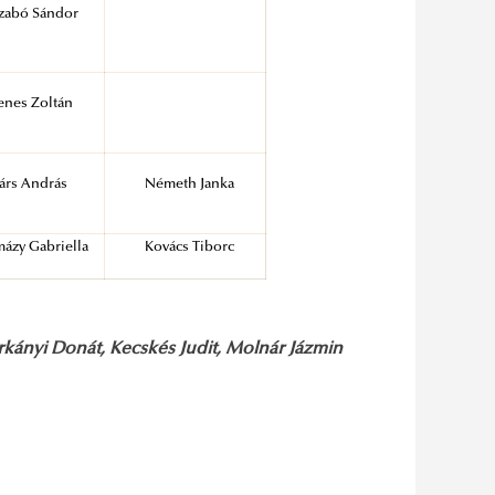
 Szabó Sándor
zenes Zoltán
árs András
Németh Janka
ázy Gabriella
Kovács Tiborc
arkányi Donát, Kecskés Judit, Molnár Jázmin