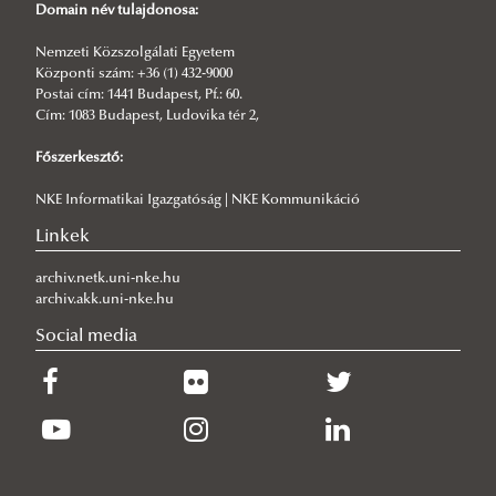
Domain név tulajdonosa:
Társasági jog ÁTMA
2025
Nemzeti Közszolgálati Egyetem
Civilisztika I. BA
2024
Központi szám: +36 (1) 432-9000
Postai cím: 1441 Budapest, Pf.: 60.
Civilisztika II. BA
2023
Cím: 1083 Budapest, Ludovika tér 2,
Szakdolgozat- és kutatási témák
2022
Főszerkesztő:
Záróvizsga
2021
NKE Informatikai Igazgatóság | NKE Kommunikáció
2020
Linkek
2019
2018
archiv.netk.uni-nke.hu
archiv.akk.uni-nke.hu
2017
Social media
2016
Opuscula Iuvenum Excellentissima
Tutorálás - hallgatói eredmények
Magánjogi Kutatóműhely
Nizsalovszky Magánjogi Kollokvium