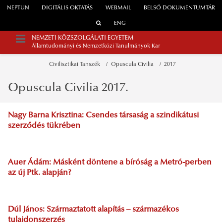
NEPTUN
DIGITÁLIS OKTATÁS
WEBMAIL
BELSŐ DOKUMENTUMTÁR
ENG
NEMZETI KÖZSZOLGÁLATI EGYETEM
Államtudományi és Nemzetközi Tanulmányok Kar
Civilisztikai Tanszék
Opuscula Civilia
2017
Opuscula Civilia 2017.
Nagy Barna Krisztina: Csendes társaság a szindikátusi
szerződés tükrében
Auer Ádám: Másként döntene a bíróság a Metró-perben
az új Ptk. alapján?
Dúl János: Származtatott alapítás – származékos
tulajdonszerzés