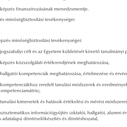
 képzés finanszírozásának menedzsmentje.
és minőségbiztosítási tevékenységei
képzés minőségbiztosítási tevékenységei:
 jogszabályi célt és az Egyetem küldetését követő tanulmányi 
 képzés közszolgálati értékrendjének meghatározása,
 hallgatói kompetenciák meghatározása, értelmezése és érvé
 kompetenciákhoz rendelt tanulási módszerek és eredmények
kompetenciamátrix),
 tanulási kimenetek és hatások értékelési és mérési módszere
 szisztematikus információgyűjtés (oktatói, hallgatói, alumni é
s adatalapú döntéselőkészítés és döntéshozatal,