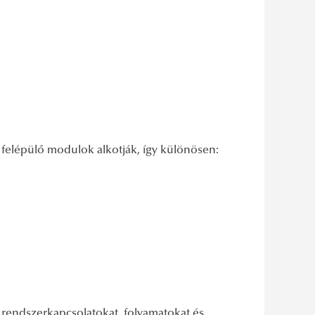
l felépülő modulok alkotják, így különösen:
 rendszerkapcsolatokat, folyamatokat és