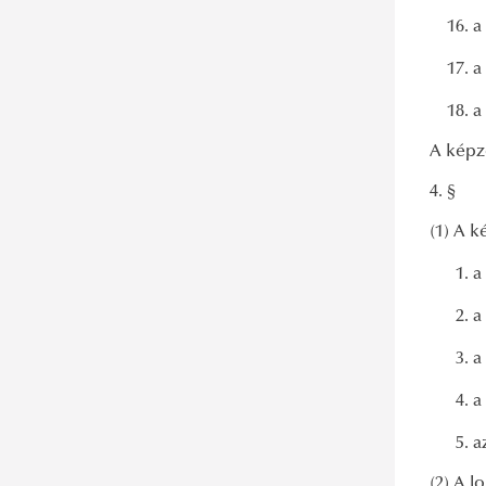
a
Közgazdálkodás és közpolitika
mesterképzési szak
a
Közigazgatási mesterképzési szak
a
Nemzetközi közszolgálati
A képz
kapcsolatok mesterképzési szak
4. §
Nemzetközi
(1) A k
tanulmányok/International
Relations mesterképzési szak
a
a
a
a
a
(2) A 