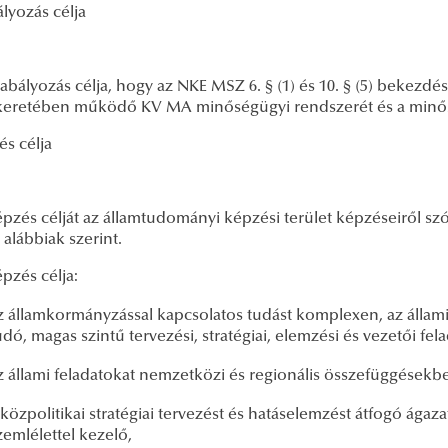
ályozás célja
zabályozás célja, hogy az NKE MSZ 6. § (1) és 10. § (5) bekezd
eretében működő KV MA minőségügyi rendszerét és a minő
és célja
épzés célját az államtudományi képzési terület képzéseiről szól
 alábbiak szerint.
épzés célja:
z államkormányzással kapcsolatos tudást komplexen, az állami
udó, magas szintű tervezési, stratégiai, elemzési és vezetői fel
z állami feladatokat nemzetközi és regionális összefüggésekb
 közpolitikai stratégiai tervezést és hatáselemzést átfogó ágaza
zemlélettel kezelő,