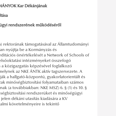
ÁNYOK Kar Dékánjának
ítása
gügyi rendszerének működéséről
m) rektorának támogatásával az Államtudományi
an nyújtja be a Kormányzás és
ditációs önértékelését a Network of Schools of
 felsőoktatási intézményeket összefogó
 a közigazgatás képzésével foglalkozó
melynek az NKE ÁNTK aktív tagszervezete. A
ák a hallgató-központú, gyakorlatorientált és
szak minőségbiztosítási folyamataiban számos
k (a továbbiakban: NKE MSZ) 6. § (1) és 10. §
ségbiztosítási rendszerüket és minőségügyi
 jelen dékáni utasítás kiadására a KV
lmi követelményeire is tekintő