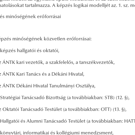
satolásokat tartalmazza. A képzés logikai modelljét az. 1. sz. m
és minőségének erőforrásai
képzés minőségének közvetlen erőforrásai:
 képzés hallgatói és oktatói,
z ÁNTK kari vezetők, a szakfelelős, a tanszékvezetők,
z ÁNTK Kari Tanács és a Dékáni Hivatal,
z ÁNTK Dékáni Hivatal Tanulmányi Osztálya,
 Stratégiai Tanácsadó Bizottság (a továbbiakban: STB) (12. §),
z Oktatói Tanácsadó Testület (a továbbiakban: OTT) (13. §),
 Hallgatói és Alumni Tanácsadó Testület (a továbbiakban: HATT)
 könyvtári, informatikai és kollégiumi menedzsment,