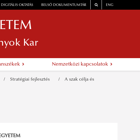
DIGITÁLIS OKTATÁS
BELSŐ DOKUMENTUMTÁR
ENG
YETEM
nyok Kar
anszékek
Nemzetközi kapcsolatok
Stratégiai fejlesztés
A szak célja és
 EGYETEM