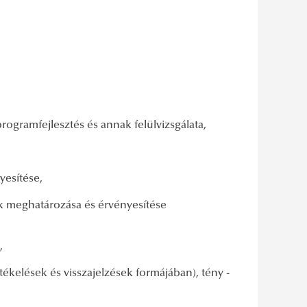
programfejlesztés és annak felülvizsgálata,
nyesítése,
 meghatározása és érvényesítése
i,
rtékelések és visszajelzések formájában), tény -