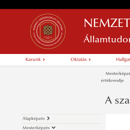
NEMZET
Államtudo
Karunk
Oktatás
Hallg
Mesterkép
értékrendje
A sza
Alapképzés
Mesterképzés
Közigazgatás-szervező alapképzési