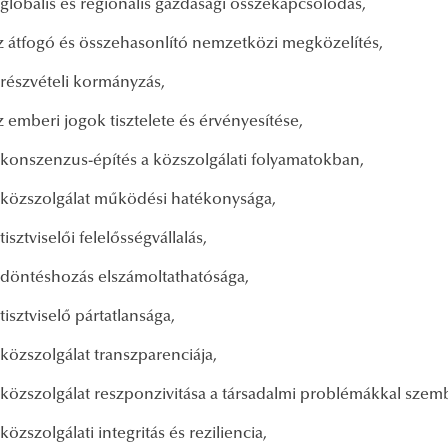
 globális és regionális gazdasági összekapcsolódás,
z átfogó és összehasonlító nemzetközi megközelítés,
 részvételi kormányzás,
z emberi jogok tisztelete és érvényesítése,
 konszenzus-építés a közszolgálati folyamatokban,
 közszolgálat működési hatékonysága,
 tisztviselői felelősségvállalás,
 döntéshozás elszámoltathatósága,
 tisztviselő pártatlansága,
 közszolgálat transzparenciája,
 közszolgálat reszponzivitása a társadalmi problémákkal sze
 közszolgálati integritás és reziliencia,