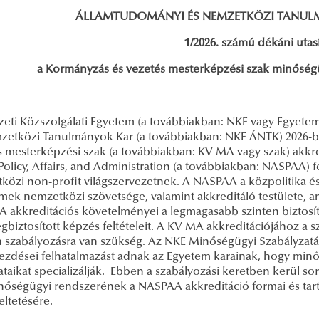
ÁLLAMTUDOMÁNYI ÉS NEMZETKÖZI TANULM
1/2026. számú dékáni utas
a Kormányzás és vezetés mesterképzési szak minősé
eti Közszolgálati Egyetem (a továbbiakban: NKE vagy Egyete
zetközi Tanulmányok Kar (a továbbiakban: NKE ÁNTK) 2026-b
s mesterképzési szak (a továbbiakban: KV MA vagy szak) akkre
Policy, Affairs, and Administration (a továbbiakban: NASPAA)
közi non-profit világszervezetnek. A NASPAA a közpolitika és
mek nemzetközi szövetsége, valamint akkreditáló testülete, a
 akkreditációs követelményei a legmagasabb szinten biztosítj
biztosított képzés feltételeit. A KV MA akkreditációjához a 
 szabályozásra van szükség. Az NKE Minőségügyi Szabályzatána
kezdései felhatalmazást adnak az Egyetem karainak, hogy minő
taikat specializálják. Ebben a szabályozási keretben kerül sor
őségügyi rendszerének a NASPAA akkreditáció formai és tarta
eltetésére.