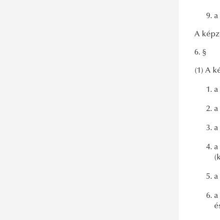
a
A képz
6. §
(1) A 
a
a
a
a
(
a
a
é