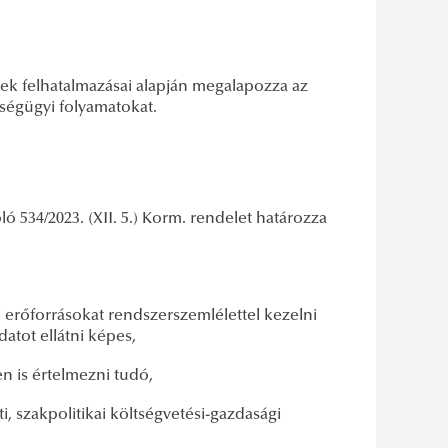
ések felhatalmazásai alapján megalapozza az
ségügyi folyamatokat.
ó 534/2023. (XII. 5.) Korm. rendelet határozza
 erőforrásokat rendszerszemlélettel kezelni
adatot ellátni képes,
en is értelmezni tudó,
ti, szakpolitikai költségvetési-gazdasági