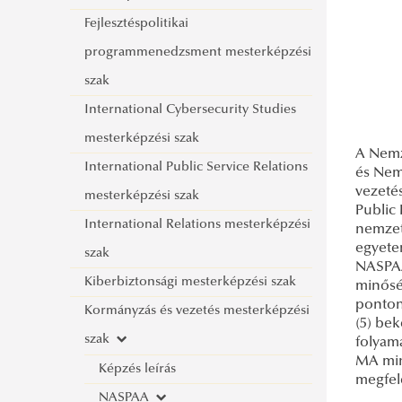
szak
Fejlesztéspolitikai
Nemzetközi igazgatási alapképzési
programmenedzsment mesterképzési
szak
szak
International Public Service
International Cybersecurity Studies
Management (angol nyelvű)
mesterképzési szak
A Nemz
alapképzési szak
International Public Service Relations
és Nem
vezeté
mesterképzési szak
Public 
International Relations mesterképzési
nemzet
egyete
szak
NASPAA
Kiberbiztonsági mesterképzési szak
minőség
ponton
Kormányzás és vezetés mesterképzési
(5) be
szak
folyama
MA min
Képzés leírás
megfel
NASPAA