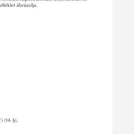
elléklet ábrázolja.
 (14. §),