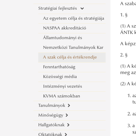
A szab
Stratégiai fejlesztés
1. §
Az egyetem célja és stratégiája
(1) A s
NASPAA akkreditáció
ÁNTK k
Államtudományi és
A képz
Nemzetközi Tanulmányok Kar
2. §
A szak célja és értékrendje
(1) A k
Fenntarthatóság
meg az
Közösségi média
(2) A k
Intézményi vezetés
a
KVMA számokban
t
Tanulmányok
a
Minőségügy
Felvételi információk
Hallgatóknak
Információk gólyáknak
Szakmai kompetenciák és
a
s
Oktatóknak
KVMA digitális oktatás és e-
képzési célok
Hallgatói élet és szervezetek