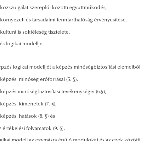
 közszolgálat szereplői közötti együttműködés,
 környezeti és társadalmi fenntarthatóság érvényesítése,
 kulturális sokféleség tisztelete.
és logikai modellje
épzés logikai modelljét a képzés minőségbiztosítási elemeibő
 képzési minőség erőforrásai (5. §),
 képzés minőségbiztosítási tevékenységei (6.§),
 képzési kimenetek (7. §),
 képzési hatások (8. §) és
z értékelési folyamatok (9. §).
logikai modell az egymásra épülő modulokat és az ezek közötti