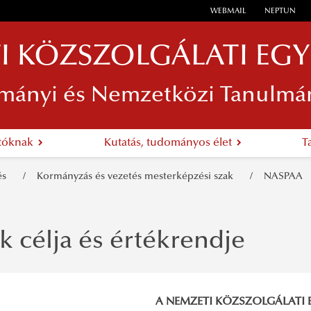
WEBMAIL
NEPTUN
I KÖZSZOLGÁLATI EG
mányi és Nemzetközi Tanulmá
atóknak
Kutatás, tudományos élet
T
zés
Kormányzás és vezetés mesterképzési szak
NASPAA
k célja és értékrendje
A NEMZETI KÖZSZOLGÁLATI