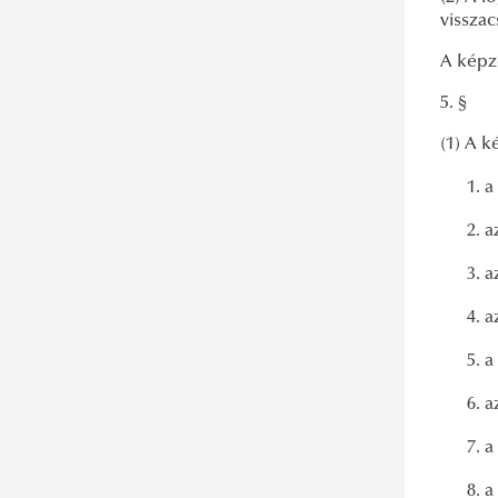
visszac
A képz
5. §
(1) A 
a
a
a
a
a
a
a
a