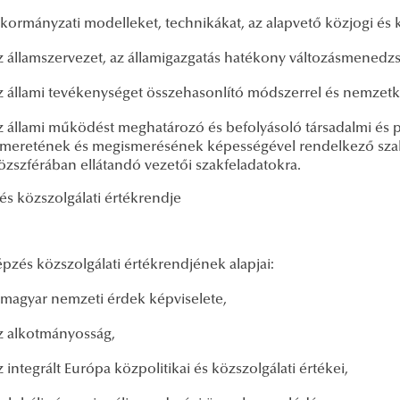
 kormányzati modelleket, technikákat, az alapvető közjogi és 
z államszervezet, az államigazgatás hatékony változásmened
z állami tevékenységet összehasonlító módszerrel és nemzetkö
z állami működést meghatározó és befolyásoló társadalmi és p
smeretének és megismerésének képességével rendelkező szak
özszférában ellátandó vezetői szakfeladatokra.
és közszolgálati értékrendje
épzés közszolgálati értékrendjének alapjai:
 magyar nemzeti érdek képviselete,
z alkotmányosság,
z integrált Európa közpolitikai és közszolgálati értékei,