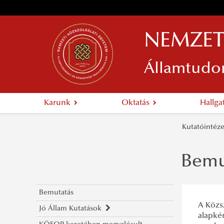
NEMZET
Államtudo
Karunk
Oktatás
Hallg
Kutatóintéz
Bemu
Bemutatás
A Közs
Jó Állam Kutatások
alapké