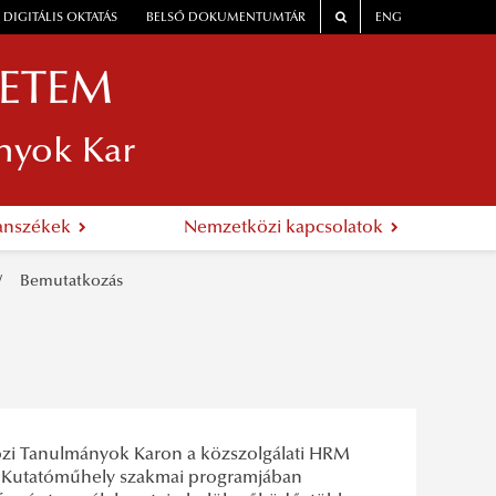
DIGITÁLIS OKTATÁS
BELSŐ DOKUMENTUMTÁR
ENG
YETEM
nyok Kar
anszékek
Nemzetközi kapcsolatok
Bemutatkozás
zi Tanulmányok Karon a közszolgálati HRM
 a Kutatóműhely szakmai programjában