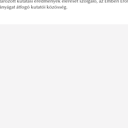
ározott kutatási eredmények elérését szolgáló, az Emberi Erő
nyágat átfogó kutatói közösség.