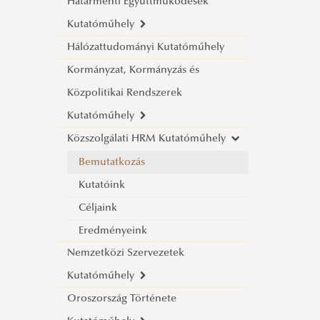
Hírlevél Archívum 2018.
Határmenti Együttműködések
2017)
Hírlevél Archívum 2017.
Kutatóműhely
A jóllét mérésének lehetőségei és
Hálózattudományi Kutatóműhely
az egészséggel kapcsolatos
Küldetésünk
Kormányzat, Kormányzás és
populációs mérések
Határon Átnyúló
Közpolitikai Rendszerek
Kezdeményezések Közép-európai
Kutatóműhely
Segítő Szolgálata (CESCI)
Közszolgálati HRM Kutatóműhely
Tagjaink
Bemutatkozás
Alapító dokumentumaink
Kutatóink
Bemutatkozás
Életünk képekben
Eredményeink
Kutatóink
Kutatóműhely vezető
Rendezvények
Rendezvényeink
Céljaink
Alapító tagok
Publikációink
Galéria
Eredményeink
Kutatók
Nemzetközi Szervezetek
Publikációk
Kutatóműhely
Oroszország Története
Küldetésünk