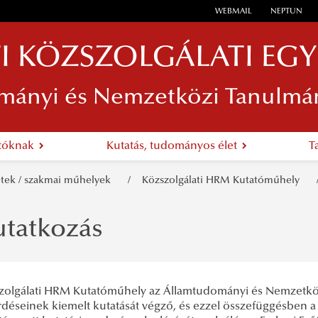
WEBMAIL
NEPTUN
I KÖZSZOLGÁLATI EG
mányi és Nemzetközi Tanulmá
atóknak
Kutatás, tudományos élet
T
etek / szakmai műhelyek
Közszolgálati HRM Kutatóműhely
tatkozás
zolgálati HRM Kutatóműhely az Államtudományi és Nemzetkö
rdéseinek kiemelt kutatását végző, és ezzel összefüggésben