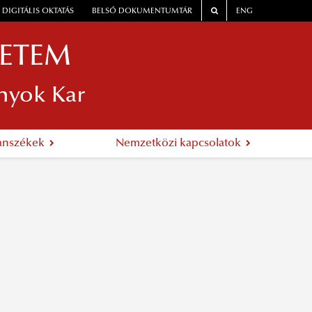
DIGITÁLIS OKTATÁS
BELSŐ DOKUMENTUMTÁR
ENG
YETEM
nyok Kar
anszékek
Nemzetközi kapcsolatok