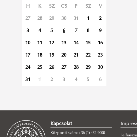
H
K
SZ
CS
P
SZ
V
27
28
29
30
31
1
2
3
4
5
6
7
8
9
10
11
12
13
14
15
16
17
18
19
20
21
22
23
24
25
26
27
28
29
30
31
1
2
3
4
5
6
Kapcsolat
Impres
Központi szám: +36 (1) 432-9000
Felhaszná