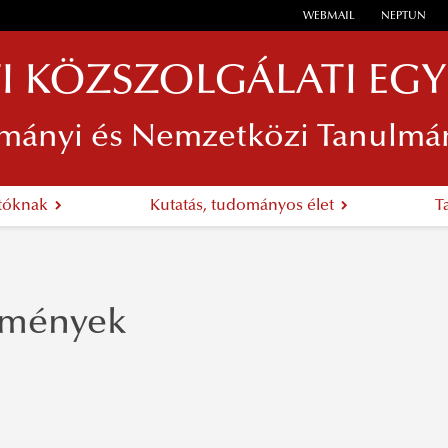
WEBMAIL
NEPTUN
I KÖZSZOLGÁLATI EG
mányi és Nemzetközi Tanulmá
atóknak
Kutatás, tudományos élet
T
emények