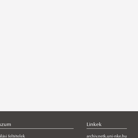
szum
Linkek
lási feltételek
archiv.netk.uni-nke.hu