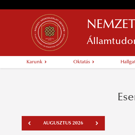
NEMZET
Államtudo
Karunk
Oktatás
Hallg
Es
AUGUSZTUS 2026