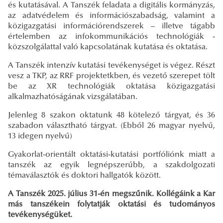
és kutatásával. A Tanszék feladata a digitális kormányzás,
az adatvédelem és információszabadság, valamint a
közigazgatási információrendszerek – illetve tágabb
értelemben az infokommunikációs technológiák -
közszolgálattal való kapcsolatának kutatása és oktatása.
A Tanszék intenzív kutatási tevékenységet is végez. Részt
vesz a TKP, az RRF projektetkben, és vezető szerepet tölt
be az XR technológiák oktatása közigazgatási
alkalmazhatóságának vizsgálatában.
Jelenleg 8 szakon oktatunk 48 kötelező tárgyat, és 36
szabadon választható tárgyat. (Ebből 26 magyar nyelvű,
13 idegen nyelvű)
Gyakorlat-orientált oktatási-kutatási portfóliónk miatt a
tanszék az egyik legnépszerűbb, a szakdolgozati
témaválasztók és doktori hallgatók között.
A Tanszék 2025. július 31-én megszűnik. Kollégáink a Kar
más tanszékein folytatják oktatási és tudományos
tevékenységüket.