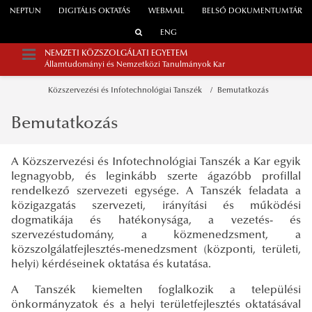
NEPTUN
DIGITÁLIS OKTATÁS
WEBMAIL
BELSŐ DOKUMENTUMTÁR
ENG
NEMZETI KÖZSZOLGÁLATI EGYETEM
Államtudományi és Nemzetközi Tanulmányok Kar
Közszervezési és Infotechnológiai Tanszék
Bemutatkozás
Bemutatkozás
A Közszervezési és Infotechnológiai Tanszék a Kar egyik
legnagyobb, és leginkább szerte ágazóbb profillal
rendelkező szervezeti egysége. A Tanszék feladata a
közigazgatás szervezeti, irányítási és működési
dogmatikája és hatékonysága, a vezetés- és
szervezéstudomány, a közmenedzsment, a
közszolgálatfejlesztés-menedzsment (központi, területi,
helyi) kérdéseinek oktatása és kutatása.
A Tanszék kiemelten foglalkozik a települési
önkormányzatok és a helyi területfejlesztés oktatásával