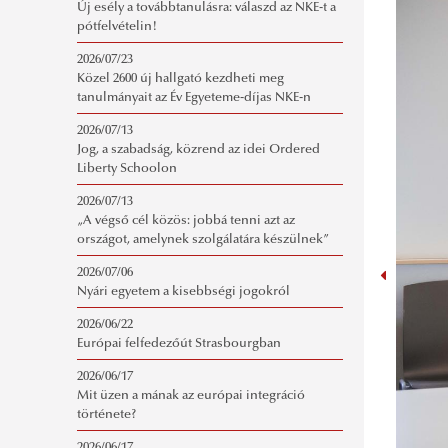
Új esély a továbbtanulásra: válaszd az NKE-t a
pótfelvételin!
2026/07/23
Közel 2600 új hallgató kezdheti meg
tanulmányait az Év Egyeteme-díjas NKE-n
2026/07/13
Jog, a szabadság, közrend az idei Ordered
Liberty Schoolon
2026/07/13
„A végső cél közös: jobbá tenni azt az
országot, amelynek szolgálatára készülnek”
2026/07/06
Nyári egyetem a kisebbségi jogokról
2026/06/22
Európai felfedezőút Strasbourgban
2026/06/17
Mit üzen a mának az európai integráció
története?