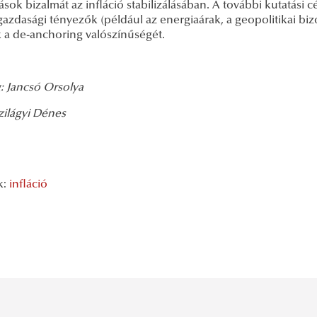
ások bizalmát az infláció stabilizálásában. A további kutatási 
azdasági tényezők (például az energiaárak, a geopolitikai b
k a de-anchoring valószínűségét.
: Jancsó Orsolya
zilágyi Dénes
k:
infláció