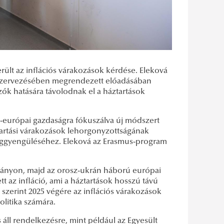
lt az inflációs várakozások kérdése. Eleková
 szervezésében megrendezett előadásában
ők hatására távolodnak el a háztartások
p-európai gazdaságra fókuszálva új módszert
tartási várakozások lehorgonyzottságának
eggyengüléséhez. Eleková az Erasmus-program
járványon, majd az orosz-ukrán háború európai
az infláció, ami a háztartások hosszú távú
i szerint 2025 végére az inflációs várakozások
olitika számára.
 áll rendelkezésre, mint például az Egyesült