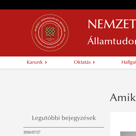
NEMZET
Államtudo
Karunk
Oktatás
Hallg
Amik
Legutóbbi bejegyzések
2026/07/27