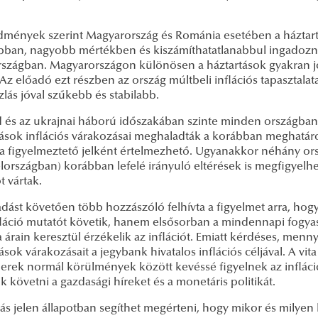
.
dmények szerint Magyarország és Románia esetében a háztartás
bban, nagyobb mértékben és kiszámíthatatlanabbul ingadozna
szágban. Magyarországon különösen a háztartások gyakran jóv
 Az előadó ezt részben az ország múltbeli inflációs tapasztal
zlás jóval szűkebb és stabilabb.
 és az ukrajnai háború időszakában szinte minden országban je
ások inflációs várakozásai meghaladták a korábban meghatároz
a figyelmeztető jelként értelmezhető. Ugyanakkor néhány or
országban) korábban lefelé irányuló eltérések is megfigyelhet
ót vártak.
dást követően több hozzászóló felhívta a figyelmet arra, hog
láció mutatót követik, hanem elsősorban a mindennapi fogyaszt
 árain keresztül érzékelik az inflációt. Emiatt kérdéses, menn
ások várakozásait a jegybank hivatalos inflációs céljával. A vita
erek normál körülmények között kevéssé figyelnek az infláció
k követni a gazdasági híreket és a monetáris politikát.
ás jelen állapotban segíthet megérteni, hogy mikor és milyen