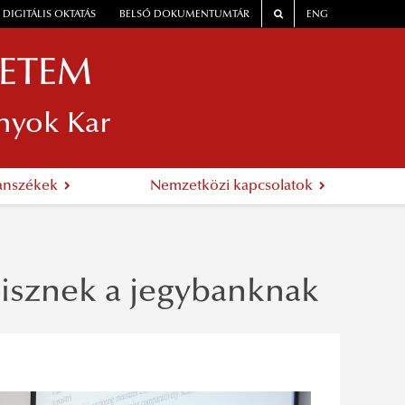
DIGITÁLIS OKTATÁS
BELSŐ DOKUMENTUMTÁR
ENG
YETEM
nyok Kar
anszékek
Nemzetközi kapcsolatok
isznek a jegybanknak