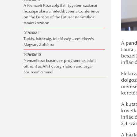
2026/06/17
A Nemzeti Közszolgálati Egyetem szakmai
hozzájárulása a hetedik „Siena Conference
on the Europe of the Future” nemzetközi
tanácskozáson
2026/06/11
Tudás, bátorság, felelősség – emlékezés
A pand
Magyary Zoltánra
Laura 
2026/06/10
beszél
Nemzetközi Erasmus+ programnak adott
infláci
otthont az ÁNTK „Legislation and Legal
Sources” címmel
Elekov
dolgoz
mérésé
kereté
A kutat
követk
infláci
2,4 szá
A házta