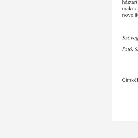
háztart
makrog
növeli
Szöveg
Fotó: S
Címké