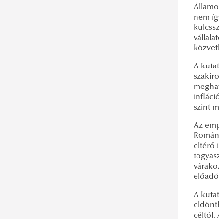
Államo
nem íg
kulcssz
vállala
közvetl
A kutat
szakir
meghatá
infláci
szint 
Az emp
Romániá
eltérő 
fogyasz
várakoz
előadó
A kuta
eldönt
céltól.