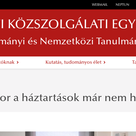
WEBMAIL
NEPTUN
I KÖZSZOLGÁLATI EG
mányi és Nemzetközi Tanulmá
atóknak
Kutatás, tudományos élet
T
or a háztartások már nem h