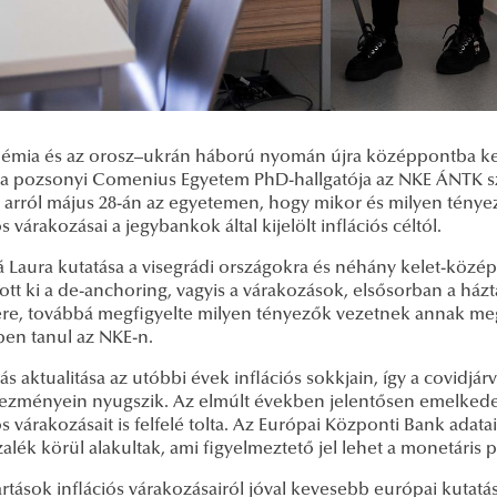
émia és az orosz–ukrán háború nyomán újra középpontba kerü
, a pozsonyi Comenius Egyetem PhD-hallgatója az NKE ÁNTK
t arról május 28-án az egyetemen, hogy mikor és milyen tényez
ós várakozásai a jegybankok által kijelölt inflációs céltól.
á Laura kutatása a visegrádi országokra és néhány kelet-közé
ott ki a de-anchoring, vagyis a várakozások, elsősorban a ház
re, továbbá megfigyelte milyen tényezők vezetnek annak m
ben tanul az NKE-n.
ás aktualitása az utóbbi évek inflációs sokkjain, így a covid
ezményein nyugszik. Az elmúlt években jelentősen emelkedett 
ós várakozásait is felfelé tolta. Az Európai Központi Bank adata
zalék körül alakultak, ami figyelmeztető jel lehet a monetáris p
rtások inflációs várakozásairól jóval kevesebb európai kutatás