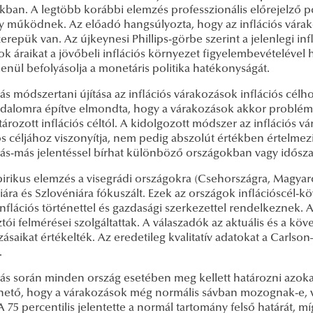
kban. A legtöbb korábbi elemzés professzionális előrejelző p
y működnek. Az előadó hangsúlyozta, hogy az inflációs vára
erepük van. Az újkeynesi Phillips-görbe szerint a jelenlegi in
tok áraikat a jövőbeli inflációs környezet figyelembevételével 
enül befolyásolja a monetáris politika hatékonyságát.
ás módszertani újítása az inflációs várakozások inflációs célh
odalomra építve elmondta, hogy a várakozások akkor problémás
rozott inflációs céltól. A kidolgozott módszer az inflációs v
ós céljához viszonyítja, nem pedig abszolút értékben értelmezi
más-más jelentéssel bírhat különböző országokban vagy idősz
irikus elemzés a visegrádi országokra (Csehországra, Magyaro
ra és Szlovéniára fókuszált. Ezek az országok inflációscél-kö
inflációs történettel és gazdasági szerkezettel rendelkeznek. A
tói felmérései szolgáltattak. A válaszadók az aktuális és a kö
ásaikat értékelték. Az eredetileg kvalitatív adatokat a Carlso
.
tás során minden ország esetében meg kellett határozni azoka
hető, hogy a várakozások még normális sávban mozognak-e, va
 A 75 percentilis jelentette a normál tartomány felső határát, mí