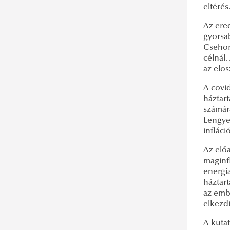
eltérés
Az ere
gyorsa
Csehor
célnál.
az elos
A covid
háztart
számár
Lengyel
infláci
Az előa
maginf
energia
háztart
az emb
elkezdi
A kutat