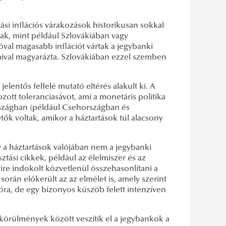
i inflációs várakozások historikusan sokkal
k, mint például Szlovákiában vagy
al magasabb inflációt vártak a jegybanki
ataival magyarázta. Szlovákiában ezzel szemben
lentős felfelé mutató eltérés alakult ki. A
ott toleranciasávot, ami a monetáris politika
szágban (például Csehországban és
ők voltak, amikor a háztartások túl alacsony
y a háztartások valójában nem a jegybanki
ási cikkek, például az élelmiszer és az
yire indokolt közvetlenül összehasonlítani a
 során előkerült az az elmélet is, amely szerint
ra, de egy bizonyos küszöb felett intenzíven
 körülmények között veszítik el a jegybankok a