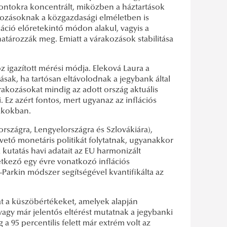
ontokra koncentrált, miközben a háztartások
kozásoknak a közgazdasági elméletben is
fláció előretekintő módon alakul, vagyis a
határozzák meg. Emiatt a várakozások stabilitása
oz igazított mérési módja. Eleková Laura a
ak, ha tartósan eltávolodnak a jegybank által
árakozásokat mindig az adott ország aktuális
. Ez azért fontos, mert ugyanaz az inflációs
akokban.
rszágra, Lengyelországra és Szlovákiára),
vető monetáris politikát folytatnak, ugyanakkor
 kutatás havi adatait az EU harmonizált
vetkező egy évre vonatkozó inflációs
n–Parkin módszer segítségével kvantifikálta az
t a küszöbértékeket, amelyek alapján
gy már jelentős eltérést mutatnak a jegybanki
g a 95 percentilis felett már extrém volt az