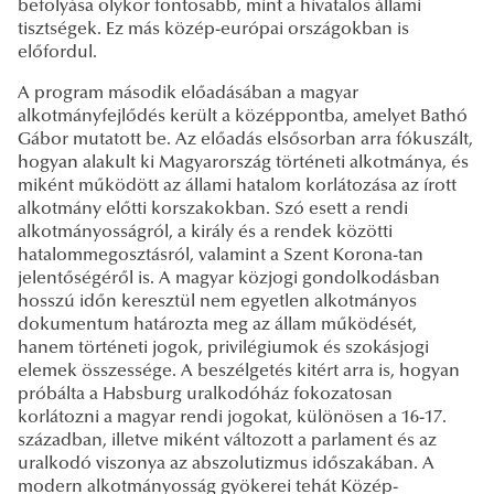
befolyása olykor fontosabb, mint a hivatalos állami
tisztségek. Ez más közép-európai országokban is
előfordul.
A program második előadásában a magyar
alkotmányfejlődés került a középpontba, amelyet Bathó
Gábor mutatott be. Az előadás elsősorban arra fókuszált,
hogyan alakult ki Magyarország történeti alkotmánya, és
miként működött az állami hatalom korlátozása az írott
alkotmány előtti korszakokban. Szó esett a rendi
alkotmányosságról, a király és a rendek közötti
hatalommegosztásról, valamint a Szent Korona-tan
jelentőségéről is. A magyar közjogi gondolkodásban
hosszú időn keresztül nem egyetlen alkotmányos
dokumentum határozta meg az állam működését,
hanem történeti jogok, privilégiumok és szokásjogi
elemek összessége. A beszélgetés kitért arra is, hogyan
próbálta a Habsburg uralkodóház fokozatosan
korlátozni a magyar rendi jogokat, különösen a 16-17.
században, illetve miként változott a parlament és az
uralkodó viszonya az abszolutizmus időszakában. A
modern alkotmányosság gyökerei tehát Közép-