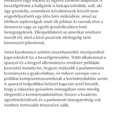
életkortól vagy inkább az egyéni szellemi állapottól. A
beszélgetésbe a hallgatók is bekapcsolódtak, volt, aki
úgy gondolta, semmilyen körülmények között nem
engedélyezhető egy idős bíró működése, mivel az
életkori sajátosságok miatt ők jobban ki vannak téve a
demencia vagy az egyéb gondolkodásra ható
betegségeknek. Ellenpéldaként az amerikai rendszer
merült fel, ahol a bírói pozíciók életfogytig tartó
kinevezést jelentenek.
Anna Karabowicz szintén összehasonlító nézőpontból
kapcsolódott be a beszélgetésekbe. Több alkalommal a
spanyol és a lengyel alkotmányos rendszer példáján
keresztül mutatta be, hogyan működik a parlamentáris
kormányzás a gyakorlatban, és milyen szerepe van a
politikai kompromisszumoknak a kormányalakítás során.
A spanyol belpolitikai helyzet kapcsán arról beszélt,
hogy a választási győzelem önmagában nem mindig
elegendő a kormányalakításhoz, hiszen a koalíciós
együttműködések és a parlamenti támogatottság sok
esetben fontosabb tényezővé válik.