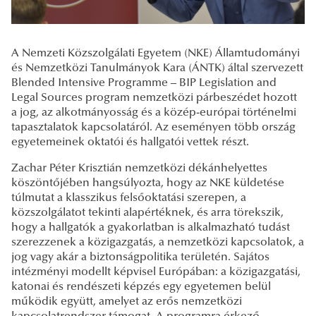
A Nemzeti Közszolgálati Egyetem (NKE) Államtudományi
és Nemzetközi Tanulmányok Kara (ÁNTK) által szervezett
Blended Intensive Programme – BIP Legislation and
Legal Sources program nemzetközi párbeszédet hozott
a jog, az alkotmányosság és a közép-európai történelmi
tapasztalatok kapcsolatáról. Az eseményen több ország
egyetemeinek oktatói és hallgatói vettek részt.
Zachar Péter Krisztián nemzetközi dékánhelyettes
köszöntőjében hangsúlyozta, hogy az NKE küldetése
túlmutat a klasszikus felsőoktatási szerepen, a
közszolgálatot tekinti alapértéknek, és arra törekszik,
hogy a hallgatók a gyakorlatban is alkalmazható tudást
szerezzenek a közigazgatás, a nemzetközi kapcsolatok, a
jog vagy akár a biztonságpolitika területén. Sajátos
intézményi modellt képvisel Európában: a közigazgatási,
katonai és rendészeti képzés egy egyetemen belül
működik együtt, amelyet az erős nemzetközi