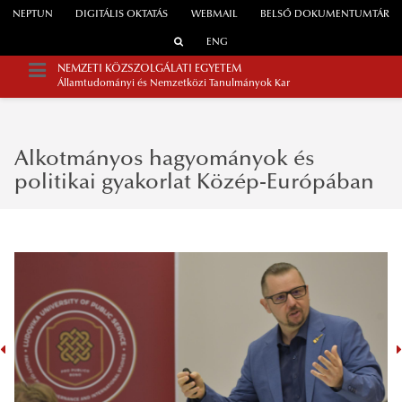
NEPTUN
DIGITÁLIS OKTATÁS
WEBMAIL
BELSŐ DOKUMENTUMTÁR
ENG
NEMZETI KÖZSZOLGÁLATI EGYETEM
Államtudományi és Nemzetközi Tanulmányok Kar
Alkotmányos hagyományok és
politikai gyakorlat Közép-Európában