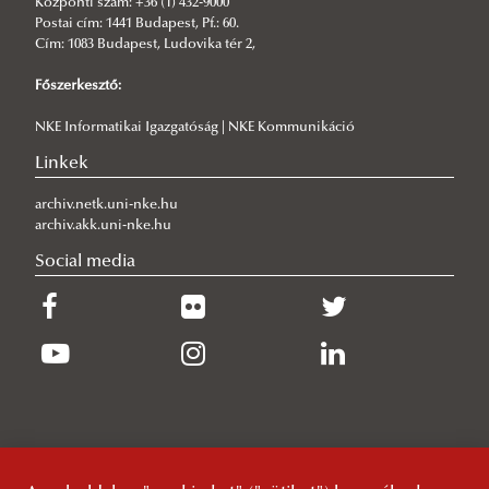
„Siena Conference on the Europe of the Future” nemzetközi
Központi szám: +36 (1) 432-9000
tanácskozáson
Postai cím: 1441 Budapest, Pf.: 60.
Cím: 1083 Budapest, Ludovika tér 2,
2026/06/11
Tudás, bátorság, felelősség – emlékezés Magyary Zoltánra
Főszerkesztő:
2026/06/10
NKE Informatikai Igazgatóság | NKE Kommunikáció
Nemzetközi Erasmus+ programnak adott otthont az ÁNTK
„Legislation and Legal Sources” címmel
Linkek
archiv.netk.uni-nke.hu
archiv.akk.uni-nke.hu
Social media