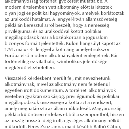
alkotmányosság történeti gyökereit mutatta be. A
modern értelemben vett alkotmány előtt is léteztek
olyan jogi és politikai hagyományok, amelyek korlátozták
az uralkodói hatalmat. A lengyel-litván államszövetség
példáján keresztül arról beszélt, hogy a nemesség
privilégiumai és az uralkodóval kötött politikai
megállapodások már a középkorban a joguralom
bizonyos formáit jelentették. Külön hangsúlyt kapott az
1791. május 3-i lengyel alkotmány, amelyet sokszor
Európa első modern alkotmányaként emlegetnek. Bár
történetileg ez vitatható, szimbolikus jelentősége
megkérdőjelezhetetlen.
Visszatérő kérdésként merült fel, mit nevezhetünk
alkotmánynak, mivel az alkotmány nem feltétlenül
egyetlen írott dokumentum. A történeti alkotmányok
esetében gyakran szokásjog, privilégiumok és politikai
megállapodások összessége alkotta azt a rendszert,
amely meghatározta az állam működését. Magyarország
példája különösen érdekes ebből a szempontból, hiszen
az ország hosszú ideig írott, egységes alkotmány nélkül
működött. Peres Zsuzsanna, majd később Bathó Gábor,