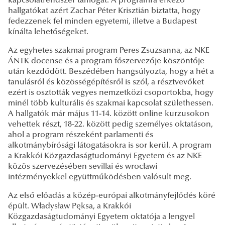
kapcsolatrendszer támogat. A programra érkező
hallgatókat azért Zachar Péter Krisztián biztatta, hogy
fedezzenek fel minden egyetemi, illetve a Budapest
kínálta lehetőségeket.
Az egyhetes szakmai program Peres Zsuzsanna, az NKE
ÁNTK docense és a program főszervezője köszöntője
után kezdődött. Beszédében hangsúlyozta, hogy a hét a
tanulásról és közösségépítésről is szól, a résztvevőket
ezért is osztották vegyes nemzetközi csoportokba, hogy
minél több kulturális és szakmai kapcsolat születhessen.
A hallgatók már május 11-14. között online kurzusokon
vehettek részt, 18-22. között pedig személyes oktatáson,
ahol a program részeként parlamenti és
alkotmánybírósági látogatásokra is sor kerül. A program
a Krakkói Közgazdaságtudományi Egyetem és az NKE
közös szervezésében sevillai és wrocławi
intézményekkel együttműködésben valósult meg.
Az első előadás a közép-európai alkotmányfejlődés köré
épült. Władysław Pęksa, a Krakkói
Közgazdaságtudományi Egyetem oktatója a lengyel