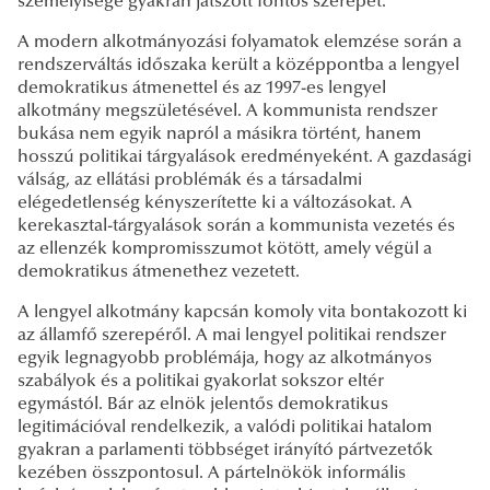
személyisége gyakran játszott fontos szerepet.
A modern alkotmányozási folyamatok elemzése során a
rendszerváltás időszaka került a középpontba a lengyel
demokratikus átmenettel és az 1997-es lengyel
alkotmány megszületésével. A kommunista rendszer
bukása nem egyik napról a másikra történt, hanem
hosszú politikai tárgyalások eredményeként. A gazdasági
válság, az ellátási problémák és a társadalmi
elégedetlenség kényszerítette ki a változásokat. A
kerekasztal-tárgyalások során a kommunista vezetés és
az ellenzék kompromisszumot kötött, amely végül a
demokratikus átmenethez vezetett.
A lengyel alkotmány kapcsán komoly vita bontakozott ki
az államfő szerepéről. A mai lengyel politikai rendszer
egyik legnagyobb problémája, hogy az alkotmányos
szabályok és a politikai gyakorlat sokszor eltér
egymástól. Bár az elnök jelentős demokratikus
legitimációval rendelkezik, a valódi politikai hatalom
gyakran a parlamenti többséget irányító pártvezetők
kezében összpontosul. A pártelnökök informális