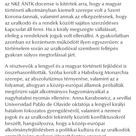
az NKE ÁNTK docense is kitértek arra, hogy a magyar
történeti alkotmányban kiemelt szerepe volt a Szent
Korona-tannak, valamint annak az elképzelésnek, hogy
az uralkodó és a rendek között sajátos szerződéses
kapcsolat áll fenn. Ha a király megszegte vállalásait,
elvileg a rendeknek joguk volt ellenállni. A gyakorlatban
azonban ez korántsem működött ilyen egyszerűen: a
történelem során az uralkodóval szembeni fellépés
gyakran súlyos megtorlással járt.
A résztvevők a lengyel és a magyar történeti fejlődést is
összehasonlították. Szóba került a Habsburg Monarchia
szerepe, az abszolutizmus térnyerése, valamint az a
folyamat, ahogyan a közép-európai államok próbálták
megőrizni saját alkotmányos hagyományaikat a
nagyhatalmi nyomás ellenére. Anna Karabowicz, a sevillai
Universidad Pablo de Olavide oktatója a lengyel királyi
hatalom fokozatos gyengüléséről, valamint a nemesi
jogok és az uralkodói tekintély közötti konfliktusokról
beszélt, hangsúlyozva, hogy a közép-európai
alkotmányfejlődésben a politikai kultúra és az uralkodók