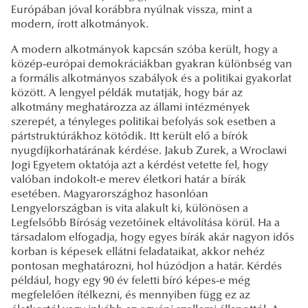
Európában jóval korábbra nyúlnak vissza, mint a
modern, írott alkotmányok.
A modern alkotmányok kapcsán szóba került, hogy a
közép-európai demokráciákban gyakran különbség van
a formális alkotmányos szabályok és a politikai gyakorlat
között. A lengyel példák mutatják, hogy bár az
alkotmány meghatározza az állami intézmények
szerepét, a tényleges politikai befolyás sok esetben a
pártstruktúrákhoz kötődik. Itt került elő a bírók
nyugdíjkorhatárának kérdése. Jakub Zurek, a Wroclawi
Jogi Egyetem oktatója azt a kérdést vetette fel, hogy
valóban indokolt-e merev életkori határ a bírák
esetében. Magyarországhoz hasonlóan
Lengyelországban is vita alakult ki, különösen a
Legfelsőbb Bíróság vezetőinek eltávolítása körül. Ha a
társadalom elfogadja, hogy egyes bírák akár nagyon idős
korban is képesek ellátni feladataikat, akkor nehéz
pontosan meghatározni, hol húzódjon a határ. Kérdés
például, hogy egy 90 év feletti bíró képes-e még
megfelelően ítélkezni, és mennyiben függ ez az