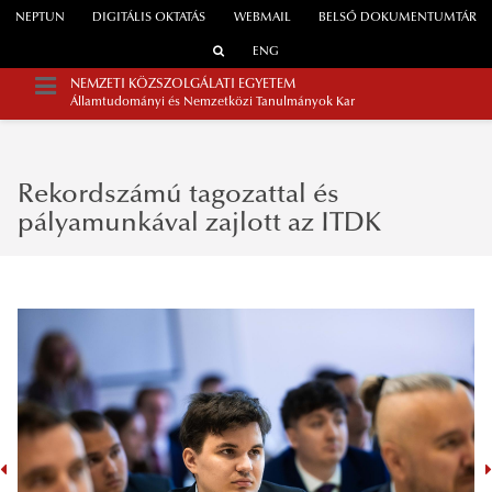
NEPTUN
DIGITÁLIS OKTATÁS
WEBMAIL
BELSŐ DOKUMENTUMTÁR
ENG
NEMZETI KÖZSZOLGÁLATI EGYETEM
Államtudományi és Nemzetközi Tanulmányok Kar
Rekordszámú tagozattal és
pályamunkával zajlott az ITDK