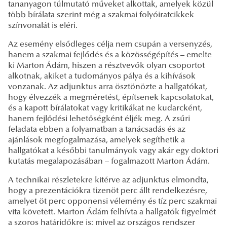
tananyagon túlmutató műveket alkottak, amelyek közül
több bírálata szerint még a szakmai folyóiratcikkek
színvonalát is eléri.
Az esemény elsődleges célja nem csupán a versenyzés,
hanem a szakmai fejlődés és a közösségépítés – emelte
ki Marton Ádám, hiszen a résztvevők olyan csoportot
alkotnak, akiket a tudományos pálya és a kihívások
vonzanak. Az adjunktus arra ösztönözte a hallgatókat,
hogy élvezzék a megméretést, építsenek kapcsolatokat,
és a kapott bírálatokat vagy kritikákat ne kudarcként,
hanem fejlődési lehetőségként éljék meg. A zsűri
feladata ebben a folyamatban a tanácsadás és az
ajánlások megfogalmazása, amelyek segíthetik a
hallgatókat a későbbi tanulmányok vagy akár egy doktori
kutatás megalapozásában – fogalmazott Marton Ádám.
A technikai részletekre kitérve az adjunktus elmondta,
hogy a prezentációkra tizenöt perc állt rendelkezésre,
amelyet öt perc opponensi vélemény és tíz perc szakmai
vita követett. Marton Ádám felhívta a hallgatók figyelmét
a szoros határidőkre is: mivel az országos rendszer