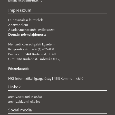
Email: nke@uni-nke.hu
Nyári egyetem a kisebbségi jogokról
Impresszum
2026/06/22
Európai felfedezőút Strasbourgban
Felhasználási feltételek
Adatvédelem
2026/06/17
Akadálymentesítési nyilatkozat
Mit üzen a mának az európai integráció története?
Domain név tulajdonosa:
2026/06/17
A Nemzeti Közszolgálati Egyetem szakmai hozzájárulása a hetedik
Nemzeti Közszolgálati Egyetem
„Siena Conference on the Europe of the Future” nemzetközi
Központi szám: +36 (1) 432-9000
tanácskozáson
Postai cím: 1441 Budapest, Pf.: 60.
Cím: 1083 Budapest, Ludovika tér 2,
2026/06/11
Tudás, bátorság, felelősség – emlékezés Magyary Zoltánra
Főszerkesztő:
2026/06/10
NKE Informatikai Igazgatóság | NKE Kommunikáció
Nemzetközi Erasmus+ programnak adott otthont az ÁNTK
„Legislation and Legal Sources” címmel
Linkek
archiv.netk.uni-nke.hu
archiv.akk.uni-nke.hu
Social media