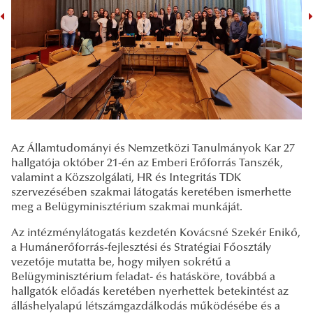
Az Államtudományi és Nemzetközi Tanulmányok Kar 27
hallgatója október 21-én az Emberi Erőforrás Tanszék,
valamint a Közszolgálati, HR és Integritás TDK
szervezésében szakmai látogatás keretében ismerhette
meg a Belügyminisztérium szakmai munkáját.
Az intézménylátogatás kezdetén Kovácsné Szekér Enikő,
a Humánerőforrás-fejlesztési és Stratégiai
Főosztály
vezetője mutatta be, hogy milyen sokrétű a
Belügyminisztérium feladat- és hatásköre, továbbá a
hallgatók előadás keretében nyerhettek betekintést az
álláshelyalapú létszámgazdálkodás működésébe és a