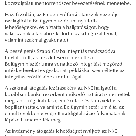
közszolgálati mentorrendszer bevezetésének menetébe.
Hazafi Zoltán, az Emberi Erőforrás Tanszék vezetője
rávilágított a Belügyminisztérium nyújtotta
lehetőségekre, és bíztatta a hallgatóságot, hogy
válasszanak a tárcához kötődő szakdolgozat témát,
valamint szakmai gyakorlatot.
A beszélgetés Szabó Csaba integritás tanácsadóval
folytatódott, aki részletesen ismertette a
Belügyminisztériumra vonatkozó integritást megőrző
intézkedéseket és gyakorlati példákkal szemléltette az
integritás erősítésének fontosságát.
A szakmai látogatás lezárásaként az NKE hallgatói a
korábban banki trezorként működő irattárat ismerhették
meg, ahol régi iratokba, emlékekbe és könyvekbe is
bepillanthattak, valamint a Belügyminisztérium által az
elmúlt években elvégzett iratdigitalizáció folyamatának
lépéseit ismerhették meg.
Az intézménylátogatás lehetőséget nyújtott az NKE