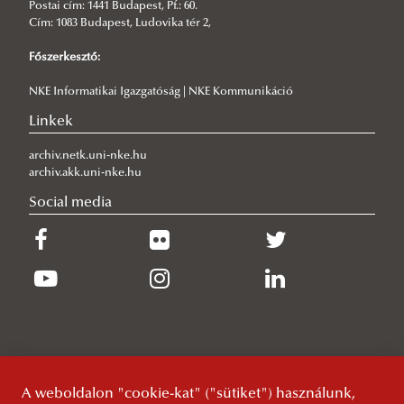
tanácskozáson
Postai cím: 1441 Budapest, Pf.: 60.
Cím: 1083 Budapest, Ludovika tér 2,
2026/06/11
Tudás, bátorság, felelősség – emlékezés Magyary Zoltánra
Főszerkesztő:
2026/06/10
NKE Informatikai Igazgatóság | NKE Kommunikáció
Nemzetközi Erasmus+ programnak adott otthont az ÁNTK
„Legislation and Legal Sources” címmel
Linkek
archiv.netk.uni-nke.hu
archiv.akk.uni-nke.hu
Social media
A weboldalon "cookie-kat" ("sütiket") használunk,