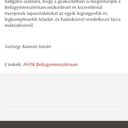
hallgatói számára, hogy a gyakorlatban is megismerjék a
Belügyminisztérium működését és közvetlenül
nyerjenek tapasztalatokat az egyik legnagyobb és
legkomplexebb feladat- és hatáskörrel rendelkező tárca
működéséről.
Szöveg: Kamrás István
Címkék:
ÁNTK
Belügyminisztérium
Legutóbbi bejegyzések
2026/07/27