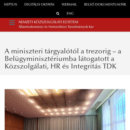
NEPTUN
DIGITÁLIS OKTATÁS
WEBMAIL
BELSŐ DOKUMENTUMTÁR
ENG
NEMZETI KÖZSZOLGÁLATI EGYETEM
Államtudományi és Nemzetközi Tanulmányok Kar
A miniszteri tárgyalótól a trezorig – a
Belügyminisztériumba látogatott a
Közszolgálati, HR és Integritás TDK